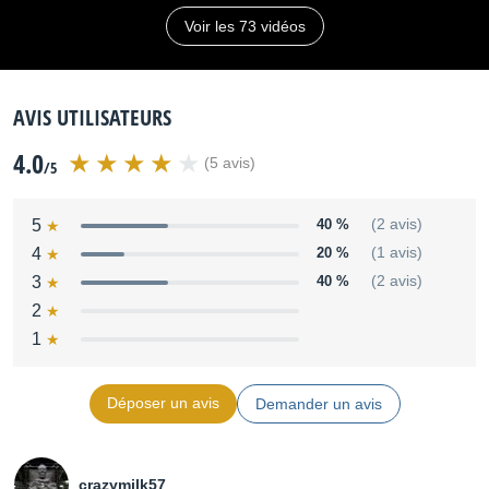
Voir les 73 vidéos
AVIS UTILISATEURS
4.0
(5 avis)
/5
5
40 %
(2 avis)
4
20 %
(1 avis)
3
40 %
(2 avis)
2
1
Déposer un avis
Demander un avis
crazymilk57