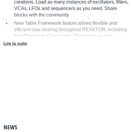
creations. Load as many instances of oscillators, filters,
VCAs, LFOs and sequencers as you need. Share
blocks with the community
New Table Framework feature allows flexible and
efficient data sharing throughout REAKTOR, including
from Primary to Core levels. This opens up new
possibilities for building custom sampler engines.
Lire la suite
New Bundled wires are like multicore cables, making
intra-level patching cleaner and more elegant.
New Scoped buses allow 'wireless' connectivity
across multiple structure levels.
Primary and Core Macro libraries have been re-
organized
Updated GUI
NEWS