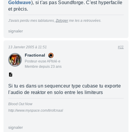
Goldwave
), si t'as pas Soundforge. C'est hyperfacile
et prècis.
J'avais perdu mes tablatures,
Zploger
me les a retrouvées.
signaler
13 Janvier 2005 à 11:51
#11
Fractional
Posteur·euse AFfolé·e
Membre depuis 23 ans
Si tu es dans un sequenceur type cubase tu exporte
l'audio de reaktor en solo entre les limiteurs
Blood Out Now
http://www.myspace.com/tirofcnaal
signaler