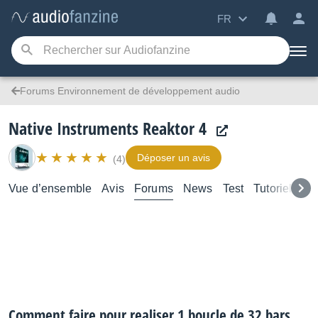
FR
Forums Environnement de développement audio
Native Instruments Reaktor 4
Déposer un avis
(4)
Vue d’ensemble
Avis
Forums
News
Test
Tutoriels
Comment faire pour realiser 1 boucle de 32 bars