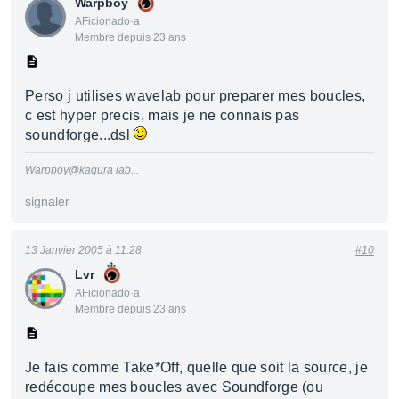
Warpboy
AFicionado·a
Membre depuis 23 ans
Perso j utilises wavelab pour preparer mes boucles,
c est hyper precis, mais je ne connais pas
soundforge...dsl
Warpboy@kagura lab...
signaler
13 Janvier 2005 à 11:28
#10
Lvr
AFicionado·a
Membre depuis 23 ans
Je fais comme Take*Off, quelle que soit la source, je
redécoupe mes boucles avec Soundforge (ou