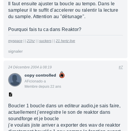
Il faut ensuite ajuster ta boucle au tempo. Dans le
sampleur il te suffit d'accelerer ou ralentir la lecture
du sample. Attention au "détunage".
Pourquoi fais tu ca dans Reaktor?
myspace
| |
21hz
| |
suckers
| |
21 hertz live
signaler
24 Décembre 2004 à 08:19
#7
copy controlled
AFicionado·a
Membre depuis 22 ans
Boucler 1 boucle dans un editeur audio,je sais faire,
actuellement j'enregistre le son de reaktor dans
soundforge et je boucle
j'e voulais jiste arriver a exporter des wav de reaktor