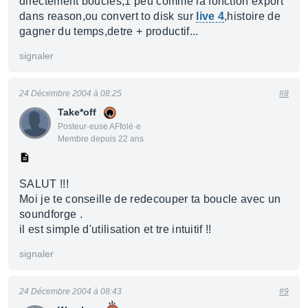
directement bouclés,1 peu comme la fonction export
dans reason,ou convert to disk sur
live 4
,histoire de
gagner du temps,detre + productif...
signaler
24 Décembre 2004 à 08:25
#8
Take*off
Posteur·euse AFfolé·e
Membre depuis 22 ans
SALUT !!!
Moi je te conseille de redecouper ta boucle avec un
soundforge .
il est simple d'utilisation et tre intuitif !!
signaler
24 Décembre 2004 à 08:43
#9