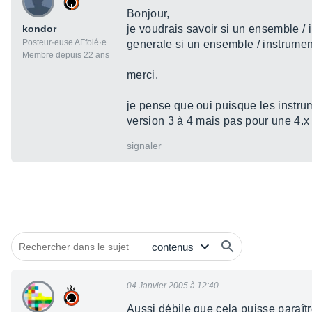
Bonjour,
kondor
je voudrais savoir si un ensemble / 
Posteur·euse AFfolé·e
generale si un ensemble / instrument
Membre depuis 22 ans
merci.
je pense que oui puisque les instru
version 3 à 4 mais pas pour une 4.x e
signaler
04 Janvier 2005 à 12:40
Aussi débile que cela puisse paraît