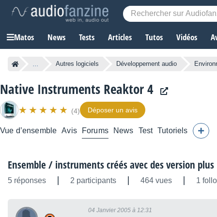
Matos
News
Tests
Articles
Tutos
Vidéos
A
...
Autres logiciels
Développement audio
Environ
Native Instruments Reaktor 4
Déposer un avis
(4)
Vue d’ensemble
Avis
Forums
News
Test
Tutoriels
Ensemble / instruments créés avec des version plus
5 réponses
2 participants
464 vues
1 foll
04 Janvier 2005 à 12:31