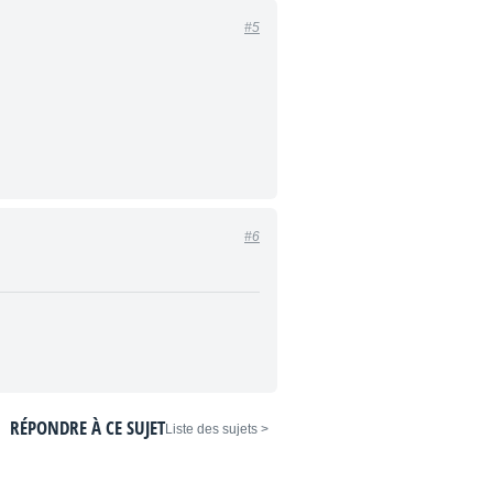
#5
#6
RÉPONDRE À CE SUJET
< Liste des sujets