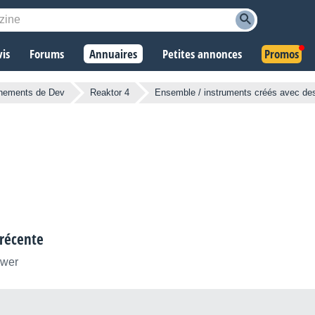
vis
Forums
Annuaires
Petites annonces
Promos
nements de Dev
Reaktor 4
Ensemble / instruments créés avec des
 récente
ower