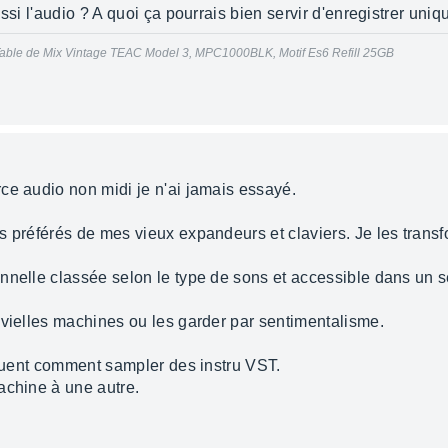
ussi l'audio ? A quoi ça pourrais bien servir d'enregistrer un
able de Mix Vintage TEAC Model 3, MPC1000BLK, Motif Es6 Refill 25GB
ce audio non midi je n'ai jamais essayé.
 préférés de mes vieux expandeurs et claviers. Je les transfo
nelle classée selon le type de sons et accessible dans un seu
 vielles machines ou les garder par sentimentalisme.
iquent comment sampler des instru VST.
achine à une autre.