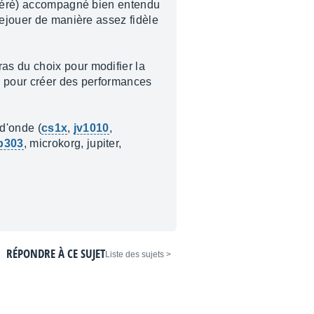
référé) accompagné bien entendu
rejouer de manière assez fidèle
as du choix pour modifier la
s pour créer des performances
 d'onde (
cs1x
,
jv1010
,
b303
, microkorg, jupiter,
RÉPONDRE À CE SUJET
< Liste des sujets