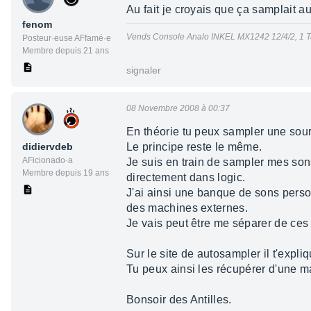
Au fait je croyais que ça samplait a
fenom
Vends Console Analo INKEL MX1242 12/4/2, 1 T
Posteur·euse AFfamé·e
Membre depuis 21 ans
signaler
08 Novembre 2008 à 00:37
En théorie tu peux sampler une sour
didiervdeb
Le principe reste le même.
AFicionado·a
Je suis en train de sampler mes sons
Membre depuis 19 ans
directement dans logic.
J'ai ainsi une banque de sons person
des machines externes.
Je vais peut être me séparer de ces
Sur le site de autosampler il t'expl
Tu peux ainsi les récupérer d'une m
Bonsoir des Antilles.