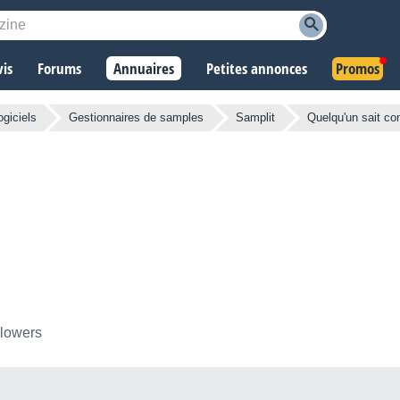
vis
Forums
Annuaires
Petites annonces
Promos
ogiciels
Gestionnaires de samples
Samplit
Quelqu'un sait c
llowers