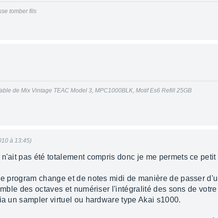
se tomber fils
able de Mix Vintage TEAC Model 3, MPC1000BLK, Motif Es6 Refill 25GB
010 à 13:45)
n'ait pas été totalement compris donc je me permets ce petit 
 de program change et de notes midi de manière de passer d'u
semble des octaves et numériser l'intégralité des sons de votr
via un sampler virtuel ou hardware type Akai s1000.