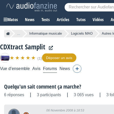
Matos
News
Tests
Articles
Tutos
Vidéos
A
...
Informatique musicale
Logiciels MAO
Autres l
CDXtract Samplit
Déposer un avis
(1)
Vue d’ensemble
Avis
Forums
News
Quelqu'un sait comment ça marche?
6 réponses
3 participants
3 065 vues
3 fo
06 Novembre 2008 à 18:53