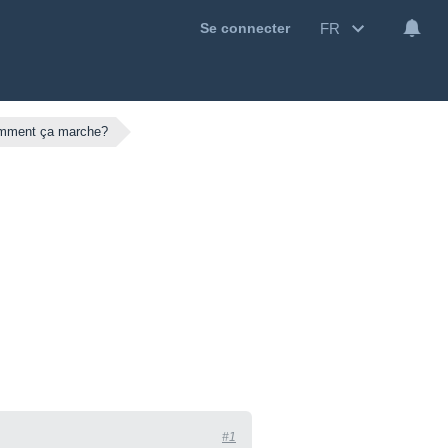
FR
Se connecter
omment ça marche?
#1