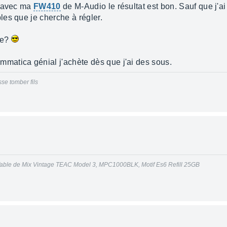
c avec ma
FW410
de M-Audio le résultat est bon. Sauf que j'ai 
es que je cherche à régler.
te?
tica génial j'achète dès que j'ai des sous.
se tomber fils
able de Mix Vintage TEAC Model 3, MPC1000BLK, Motif Es6 Refill 25GB