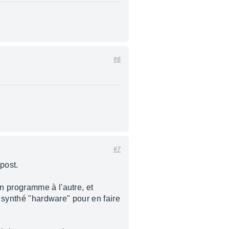
#6
#7
post.
n programme à l'autre, et
e synthé "hardware" pour en faire