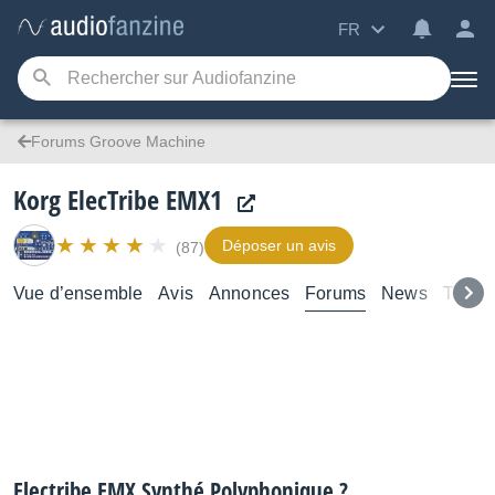
FR
Forums Groove Machine
Korg ElecTribe EMX1
Déposer un avis
(87)
Vue d’ensemble
Avis
Annonces
Forums
News
Test
Electribe EMX Synthé Polyphonique ?