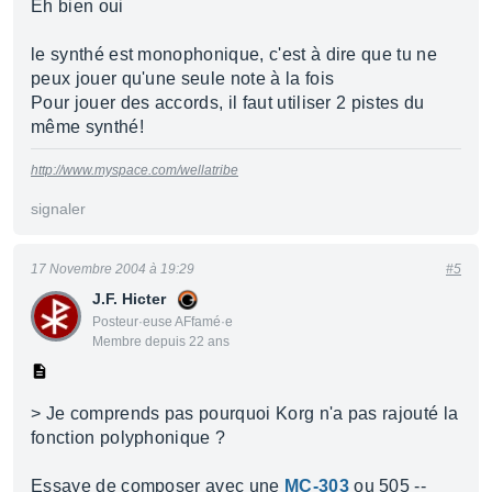
Eh bien oui
le synthé est monophonique, c'est à dire que tu ne
peux jouer qu'une seule note à la fois
Pour jouer des accords, il faut utiliser 2 pistes du
même synthé!
http://www.myspace.com/wellatribe
signaler
17 Novembre 2004 à 19:29
#5
J.F. Hicter
Posteur·euse AFfamé·e
Membre depuis 22 ans
> Je comprends pas pourquoi Korg n'a pas rajouté la
fonction polyphonique ?
Essaye de composer avec une
MC-303
ou 505 --