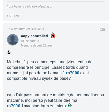
Your heart is a big box of paints...
signaler
15 Novembre 2004 à 08:21
#16
copy controlled
AFicionado·a
Membre depuis 22 ans
Moi chui 1 peu comme epsilone jvient enfin de
comprendre le principe,...assez tordu quand
meme....j'ai pas de rm1x mais 1
rs7000
,c'est
compatible niveau sysex de base?
ca a l'air passionnant de maitriser,de personaliser sa
machine, moi perso jveut faire dee ma
rs7000
,1machinedrum en mieux