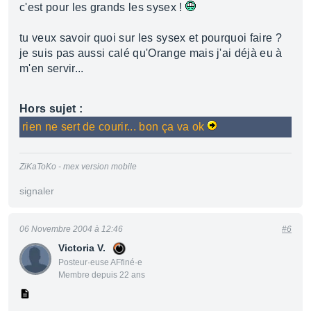
c'est pour les grands les sysex !
tu veux savoir quoi sur les sysex et pourquoi faire ?
je suis pas aussi calé qu'Orange mais j'ai déjà eu à
m'en servir...
Hors sujet :
rien ne sert de courir... bon ça va ok
ZiKaToKo - mex version mobile
signaler
06 Novembre 2004 à 12:46
#6
Victoria V.
Posteur·euse AFfiné·e
Membre depuis 22 ans