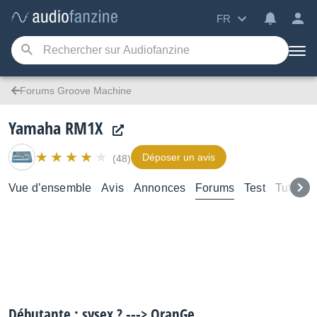
FR
Forums Groove Machine
Yamaha RM1X
Déposer un avis
(48)
Vue d’ensemble
Avis
Annonces
Forums
Test
Tutoriel
Débutante : sysex ? ---> OranGe