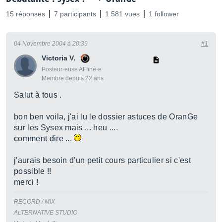
15 réponses
7 participants
1 581 vues
1 follower
04 Novembre 2004 à 20:39
#1
Victoria V.
Posteur·euse AFfiné·e
Membre depuis 22 ans
Salut à tous .
bon ben voila, j'ai lu le dossier astuces de OranGe
sur les Sysex mais ... heu ....
comment dire ...
j'aurais besoin d'un petit cours particulier si c'est
possible !!
merci !
RECORD / MIX
ALTERNATIVE STUDIO