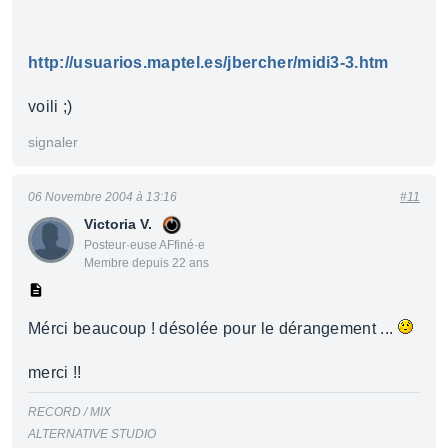
http://usuarios.maptel.es/jbercher/midi3-3.htm
voili ;)
signaler
06 Novembre 2004 à 13:16
#11
Victoria V.
Posteur·euse AFfiné·e
Membre depuis 22 ans
Mérci beaucoup ! désolée pour le dérangement ...
merci !!
RECORD / MIX
ALTERNATIVE STUDIO