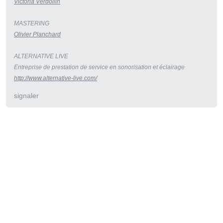
Victoria Verdollin
MASTERING
Olivier Planchard
ALTERNATIVE LIVE
Entreprise de prestation de service en sonorisation et éclairage
http://www.alternative-live.com/
signaler