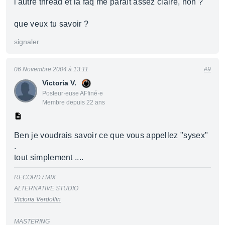
l'autre thread et la faq me paraît assez claire, non ?
que veux tu savoir ?
signaler
06 Novembre 2004 à 13:11
#9
Victoria V.
Posteur·euse AFfiné·e
Membre depuis 22 ans
Ben je voudrais savoir ce que vous appellez "sysex"
.
tout simplement ....
RECORD / MIX
ALTERNATIVE STUDIO
Victoria Verdollin
MASTERING