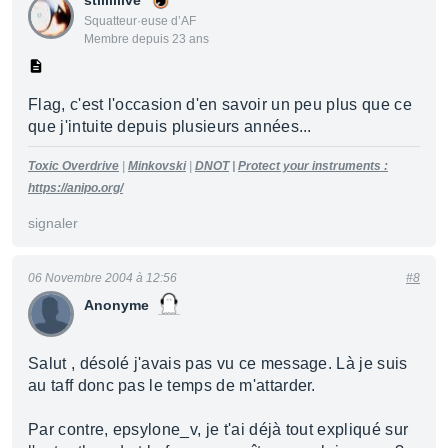
stiiiiiiive
Squatteur·euse d’AF
Membre depuis 23 ans
Flag, c'est l'occasion d'en savoir un peu plus que ce
que j'intuite depuis plusieurs années...
Toxic Overdrive
|
Minkovski
|
DNOT
|
Protect your instruments :
https://anipo.org/
signaler
06 Novembre 2004 à 12:56
#8
Anonyme
Salut , désolé j'avais pas vu ce message. Là je suis
au taff donc pas le temps de m'attarder.
Par contre, epsylone_v, je t'ai déjà tout expliqué sur