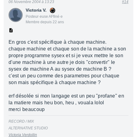
06 Novembre 2004 à 13:23
#14
Victoria V.
Posteur·euse AFfiné·e
Membre depuis 22 ans
En gros c'est spécifique à chaque machine.
chaque machine et chaque son de la machine a son
propre programme sysex et si je veux mettre le son
d'une machine à une autre je dois "convertir" le
sysex de machine A au sysex de machine B ?
c'est un peu comme des parametres pour chaque
son mais spécifique à chaque machine ?
erf désolée si mon langage est un peu "profane" en
la matiere mais heu bon, heu , vouala lolol
merci beaucoup
RECORD / MIX
ALTERNATIVE STUDIO
Victoria Verdollin