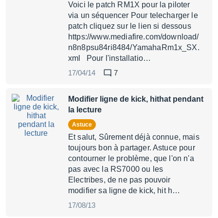
Voici le patch RM1X pour la piloter
via un séquencer Pour telecharger le
patch cliquez sur le lien si dessous
https://www.mediafire.com/download/
n8n8psu84ri8484/YamahaRm1x_SX.
xml Pour l'installatio…
17/04/14
7
Modifier ligne de kick, hithat pendant
la lecture
Astuce
Et salut, Sûrement déjà connue, mais
toujours bon à partager. Astuce pour
contourner le problème, que l'on n'a
pas avec la RS7000 ou les
Electribes, de ne pas pouvoir
modifier sa ligne de kick, hit h…
17/08/13