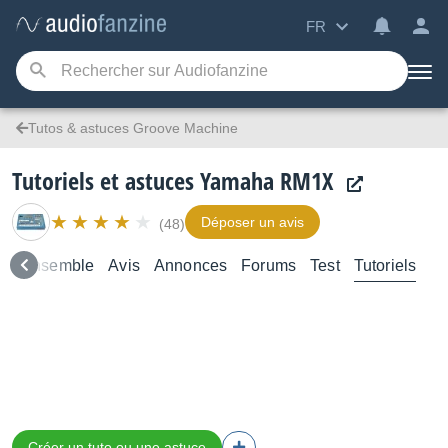
FR
Tutos & astuces Groove Machine
Tutoriels et astuces Yamaha RM1X
Déposer un avis
(48)
e d’ensemble
Avis
Annonces
Forums
Test
Tutoriels
Créer un tuto ou une astuce