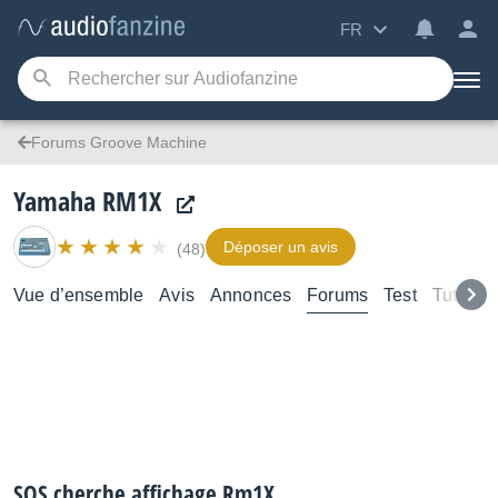
FR
Forums Groove Machine
Yamaha RM1X
Déposer un avis
(48)
Vue d’ensemble
Avis
Annonces
Forums
Test
Tutoriel
SOS cherche affichage Rm1X