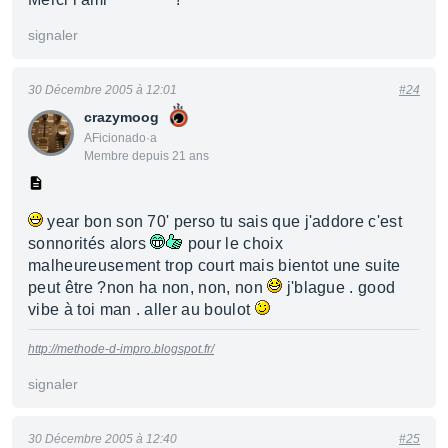
signaler
30 Décembre 2005 à 12:01
#24
crazymoog
AFicionado·a
Membre depuis 21 ans
year bon son 70' perso tu sais que j'addore c'est
sonnorités alors
pour le choix
malheureusement trop court mais bientot une suite
peut être ?non ha non, non, non
j'blague . good
vibe à toi man . aller au boulot
http://methode-d-impro.blogspot.fr/
signaler
30 Décembre 2005 à 12:40
#25