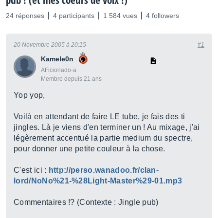
pub ! (et mes coeurs de voix !)
24 réponses
4 participants
1 584 vues
4 followers
20 Novembre 2005 à 20:15
#1
Kamele0n
AFicionado·a
Membre depuis 21 ans
Yop yop,
Voilà en attendant de faire LE tube, je fais des ti
jingles. Là je viens d'en terminer un ! Au mixage, j'ai
légèrement accentué la partie medium du spectre,
pour donner une petite couleur à la chose.
C'est ici :
http://perso.wanadoo.fr/clan-
lord/NoNo%21-%28Light-Master%29-01.mp3
Commentaires !? (Contexte : Jingle pub)