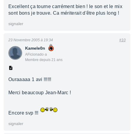
Excellent ça tourne carrément bien ! le son et le mix
sont bons je trouve. Ca mériterait d'être plus long !
signaler
23 Novembre 2005 à 19:34
#10
Kamele0n
AFicionado·a
Membre depuis 21 ans
Ouraaaaa 1 avi !!!!!!
Merci beaucoup Jean-Marc !
Encore svp !!!
signaler