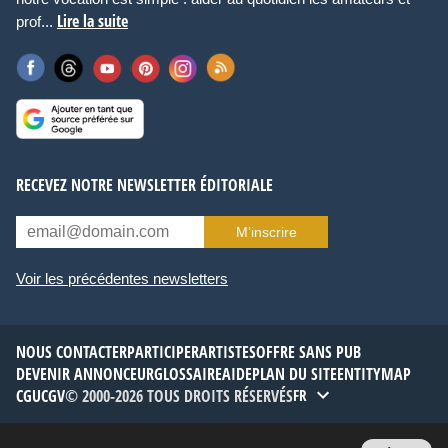
Lire la suite
prof...
RECEVEZ NOTRE NEWSLETTER ÉDITORIALE
M’inscrire
Voir les précédentes newsletters
NOUS CONTACTER
PARTICIPER
ARTISTES
OFFRE SANS PUB
DEVENIR ANNONCEUR
GLOSSAIRE
AIDE
PLAN DU SITE
ENTITYMAP
CGU
CGV
© 2000-2026 TOUS DROITS RÉSERVÉS
FR