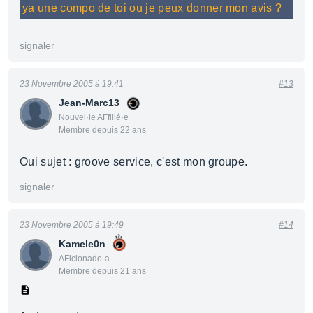
ya une compo de toi ou je peux donner mon avis ?
signaler
23 Novembre 2005 à 19:41
#13
Jean-Marc13
Nouvel·le AFfilié·e
Membre depuis 22 ans
Oui sujet : groove service, c'est mon groupe.
signaler
23 Novembre 2005 à 19:49
#14
Kamele0n
AFicionado·a
Membre depuis 21 ans