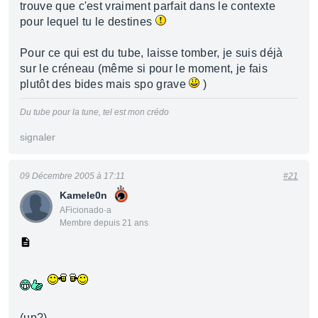
trouve que c'est vraiment parfait dans le contexte
pour lequel tu le destines
Pour ce qui est du tube, laisse tomber, je suis déjà
sur le créneau (même si pour le moment, je fais
plutôt des bides mais spo grave
)
Du tube pour la tune, tel est mon crédo
signaler
09 Décembre 2005 à 17:11
#21
Kamele0n
AFicionado·a
Membre depuis 21 ans
(up?)