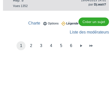
Rep. 5
19/04/2013 14:01
par
Dj.watt?
Vues 1352
Créer un sujet
Charte
Options
Légende
Liste des modérateurs
1
2
3
4
5
6