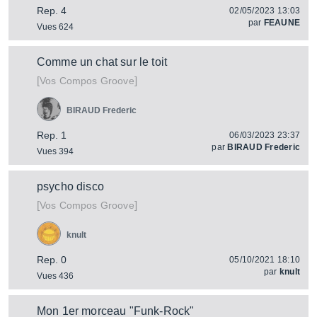
Rep. 4
02/05/2023 13:03
par
FEAUNE
Vues 624
Comme un chat sur le toit
[
]
Vos Compos Groove
BIRAUD Frederic
Rep. 1
06/03/2023 23:37
par
BIRAUD Frederic
Vues 394
psycho disco
[
]
Vos Compos Groove
knult
Rep. 0
05/10/2021 18:10
par
knult
Vues 436
Mon 1er morceau "Funk-Rock"