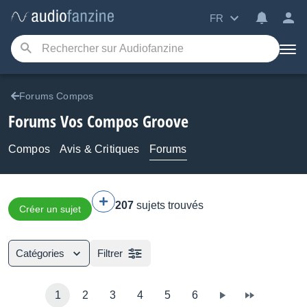
FR
Forums Compos
Forums Vos Compos Groove
Compos
Avis & Critiques
Forums
207
sujets trouvés
Créer un sujet
Catégories
Filtrer
1
2
3
4
5
6