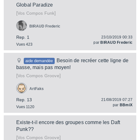
Global Paradize
[
]
Vos Compos Funk
BIRAUD Frederic
Rep. 1
23/10/2019 00:33
par
BIRAUD Frederic
Vues 423
Besoin de recréer cette ligne de
aide demandée
basse, mais pas moyen!
[
]
Vos Compos Groove
ArtFaks
Rep. 13
21/08/2019 07:27
par
BBmiX
Vues 1120
Existe-t-il encore des groupes comme les Daft
Punk??
[
]
Vos Compos Groove