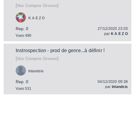
[
]
Vos Compos Groove
K A E Z O
Rep. 0
27/12/2020 23:03
par
K A E Z O
Vues 490
Instrospection - prod de genre...à définir !
[
]
Vos Compos Groove
Inlandsis
Rep. 0
04/12/2020 09:38
par
Inlandsis
Vues 531