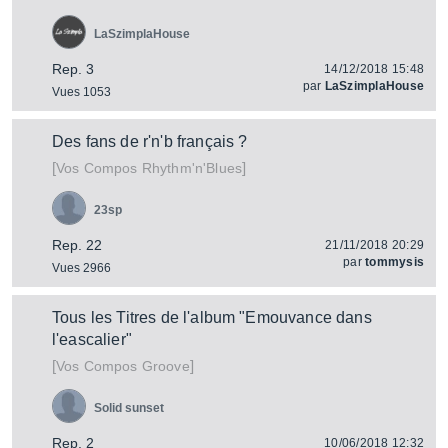
LaSzimplaHouse
Rep. 3
14/12/2018 15:48
par
LaSzimplaHouse
Vues 1053
Des fans de r'n'b français ?
[
]
Vos Compos Rhythm'n'Blues
23sp
Rep. 22
21/11/2018 20:29
par
tommysis
Vues 2966
Tous les Titres de l'album "Emouvance dans
l'eascalier"
[
]
Vos Compos Groove
Solid sunset
Rep. 2
10/06/2018 12:32