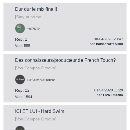
Dur dur le mix final!!
[
]
Stay at home
*ARNO*
Rep. 1
30/04/2020 23:47
par
handcraftsound
Vues 555
Des connaisseurs/producteur de French Touch?
[
]
Vos Compos Groove
LaSzimplaHouse
Rep. 12
01/04/2020 11:29
par
OVALmedia
Vues 1594
ICI ET LUI - Hard Swim
[
]
Vos Compos Groove