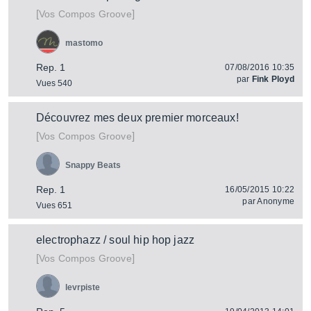
[
]
Vos Compos Groove
mastomo
Rep. 1
07/08/2016 10:35
par
Fink Ployd
Vues 540
Découvrez mes deux premier morceaux!
[
]
Vos Compos Groove
Snappy Beats
Rep. 1
16/05/2015 10:22
par
Anonyme
Vues 651
electrophazz / soul hip hop jazz
[
]
Vos Compos Groove
levrpiste