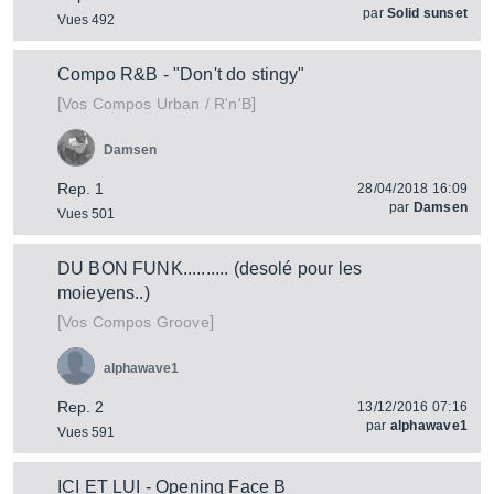
par
Solid sunset
Vues 492
Compo R&B - "Don't do stingy"
[
]
Vos Compos Urban / R'n'B
Damsen
Rep. 1
28/04/2018 16:09
par
Damsen
Vues 501
DU BON FUNK.......... (desolé pour les
moieyens..)
[
]
Vos Compos Groove
alphawave1
Rep. 2
13/12/2016 07:16
par
alphawave1
Vues 591
ICI ET LUI - Opening Face B