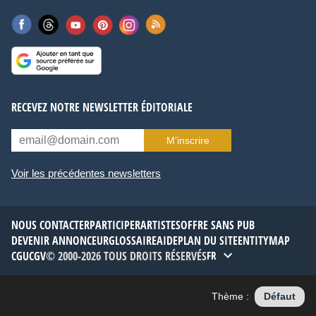
RECEVEZ NOTRE NEWSLETTER ÉDITORIALE
M’inscrire
Voir les précédentes newsletters
NOUS CONTACTER
PARTICIPER
ARTISTES
OFFRE SANS PUB
DEVENIR ANNONCEUR
GLOSSAIRE
AIDE
PLAN DU SITE
ENTITYMAP
CGU
CGV
© 2000-2026 TOUS DROITS RÉSERVÉS
FR
Thème :
Défaut