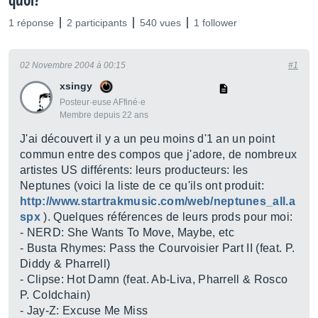
quoi?
1 réponse
2 participants
540 vues
1 follower
02 Novembre 2004 à 00:15
#1
xsingy
Posteur·euse AFfiné·e
Membre depuis 22 ans
J'ai découvert il y a un peu moins d'1 an un point
commun entre des compos que j'adore, de nombreux
artistes US différents: leurs producteurs: les
Neptunes (voici la liste de ce qu'ils ont produit:
http://www.startrakmusic.com/web/neptunes_all.a
spx
). Quelques références de leurs prods pour moi:
- NERD: She Wants To Move, Maybe, etc
- Busta Rhymes: Pass the Courvoisier Part II (feat. P.
Diddy & Pharrell)
- Clipse: Hot Damn (feat. Ab-Liva, Pharrell & Rosco
P. Coldchain)
- Jay-Z: Excuse Me Miss