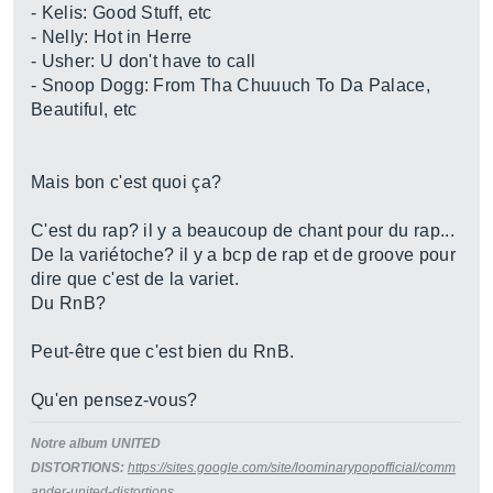
- Kelis: Good Stuff, etc
- Nelly: Hot in Herre
- Usher: U don't have to call
- Snoop Dogg: From Tha Chuuuch To Da Palace,
Beautiful, etc
Mais bon c'est quoi ça?
C'est du rap? il y a beaucoup de chant pour du rap...
De la variétoche? il y a bcp de rap et de groove pour
dire que c'est de la variet.
Du RnB?
Peut-être que c'est bien du RnB.
Qu'en pensez-vous?
Notre album UNITED
DISTORTIONS:
https://sites.google.com/site/loominarypopofficial/comm
ander-united-distortions