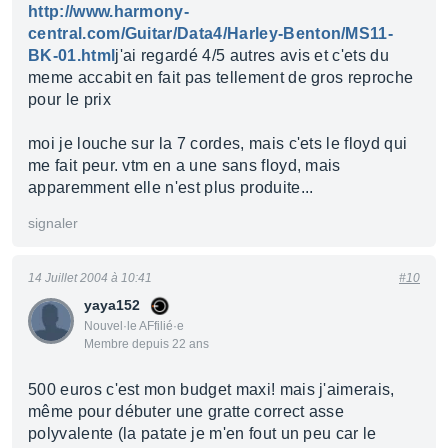
http://www.harmony-
central.com/Guitar/Data4/Harley-Benton/MS11-
BK-01.html
j'ai regardé 4/5 autres avis et c'ets du
meme accabit en fait pas tellement de gros reproche
pour le prix
moi je louche sur la 7 cordes, mais c'ets le floyd qui
me fait peur. vtm en a une sans floyd, mais
apparemment elle n'est plus produite...
signaler
14 Juillet 2004 à 10:41
#10
yaya152
Nouvel·le AFfilié·e
Membre depuis 22 ans
500 euros c'est mon budget maxi! mais j'aimerais,
même pour débuter une gratte correct asse
polyvalente (la patate je m'en fout un peu car le