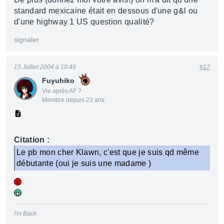
standard mexicaine était en dessous d'une g&l ou
d'une highway 1 US question qualité?
signaler
15 Juillet 2004 à 10:49
#17
Fuyuhiko
Vie après AF ?
Membre depuis 23 ans
Citation :
Le pb mon cher Klawn, c'est que je suis qd même
débutante (oui je suis une madame )
I'm Back