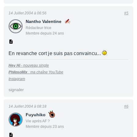
14 Juillet 2004 à 06:56
#5
Nantho Valentine
Rédacteur·trice
Membre depuis 24 ans
En revanche cort je suis pas convaincu...
Hey Hi
- nouveau single
PhilosoMix
:
m
a
cha
î
ne
YouTu
be
Instagram
signaler
14 Juillet 2004 à 08:18
#6
Fuyuhiko
Vie après AF ?
Membre depuis 23 ans