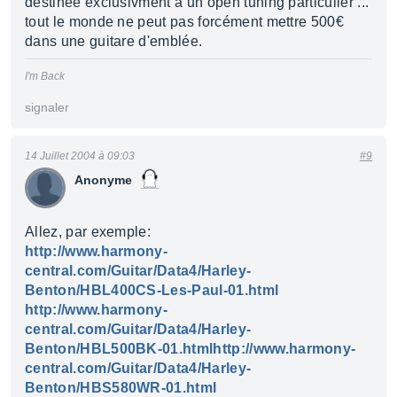
destinée exclusivment à un open tuning particulier ...
tout le monde ne peut pas forcément mettre 500€
dans une guitare d'emblée.
I'm Back
signaler
14 Juillet 2004 à 09:03
#9
Anonyme
Allez, par exemple:
http://www.harmony-
central.com/Guitar/Data4/Harley-
Benton/HBL400CS-Les-Paul-01.html
http://www.harmony-
central.com/Guitar/Data4/Harley-
Benton/HBL500BK-01.html
http://www.harmony-
central.com/Guitar/Data4/Harley-
Benton/HBS580WR-01.html