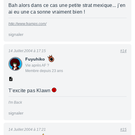
Bah alors dans ce cas une petite strat mexique... j'en
ai eu une ca sonne vraiment bien !
http://www.fxamps.com/
signaler
14 Juillet 2004 à 17:15
#14
Fuyuhiko
Vie après AF ?
Membre depuis 23 ans
T'excite pas Klawn
I'm Back
signaler
14 Juillet 2004 à 17:21
#15