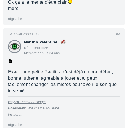
Ok ça a le merite d'être clair
merci
signaler
14 Juillet 2004 à 06:55
#4
Nantho Valentine
Rédacteur·trice
Membre depuis 24 ans
Exact, une petite Pacifica c'est déjà un bon début,
bonne lutherie, agréable à jouer et tu peux
facilement changer les micros pour avoir le son que
tu veux!
Hey Hi
- nouveau single
PhilosoMix
:
m
a
cha
î
ne
YouTu
be
Instagram
signaler