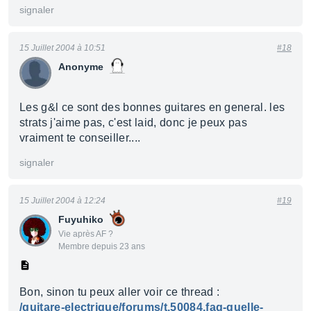
signaler
15 Juillet 2004 à 10:51
#18
Anonyme
Les g&l ce sont des bonnes guitares en general. les
strats j'aime pas, c'est laid, donc je peux pas
vraiment te conseiller....
signaler
15 Juillet 2004 à 12:24
#19
Fuyuhiko
Vie après AF ?
Membre depuis 23 ans
Bon, sinon tu peux aller voir ce thread :
/guitare-electrique/forums/t.50084,faq-quelle-