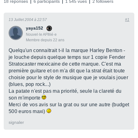
18 réponses
6 participants
1 545 vues
2 followers
13 Juillet 2004 à 22:57
#1
yaya152
Nouvel·le AFfilié·e
Membre depuis 22 ans
Quelqu'un connaitrait t-il la marque Harley Benton -
je louche depuis quelque temps sur 1 copie Fender
Stratocaster mexicaine de cette marque. C'est ma
première guitare et on m'a dit que la strat était toute
choisie pour le style de musique que je voulais jouer
(blues, pop rock...)
La patate n'est pas ma priorité, seule la clareté du
son m'importe
Merci de vos avis sur la grat ou sur une autre (budget
500 euros maxi)
signaler