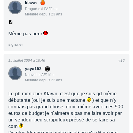
klawn
Drogué·e à l’AFéine
Membre depuis 23 ans
Même pas peur
signaler
15 Juillet 2004 à 10:46
#16
yaya152
Nouvel·le AFfilié·e
Membre depuis 22 ans
Le pb mon cher Klawn, c'est que je suis qd même
débutante (oui je suis une madame
) et que n'y
connais pas grand chose, donc même avec mes 500
euros de budget je n'aimerais pas me faire avoir par
un vendeur peu scrupuleux préssé de se faire sa
com
De plus (donnez moi votre avis!) on m'a dit qu'une