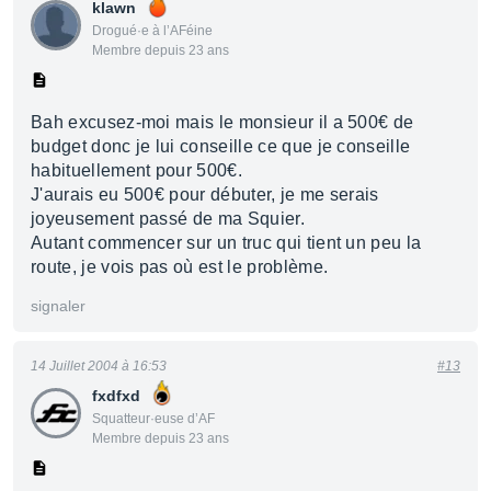
klawn
Drogué·e à l’AFéine
Membre depuis 23 ans
Bah excusez-moi mais le monsieur il a 500€ de
budget donc je lui conseille ce que je conseille
habituellement pour 500€.
J'aurais eu 500€ pour débuter, je me serais
joyeusement passé de ma Squier.
Autant commencer sur un truc qui tient un peu la
route, je vois pas où est le problème.
signaler
14 Juillet 2004 à 16:53
#13
fxdfxd
Squatteur·euse d’AF
Membre depuis 23 ans