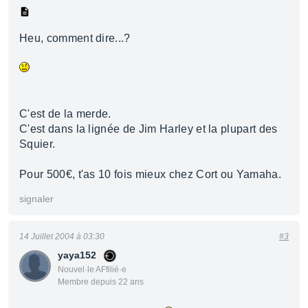
Heu, comment dire...?
C'est de la merde.
C'est dans la lignée de Jim Harley et la plupart des
Squier.
Pour 500€, t'as 10 fois mieux chez Cort ou Yamaha.
signaler
14 Juillet 2004 à 03:30
#3
yaya152
Nouvel·le AFfilié·e
Membre depuis 22 ans