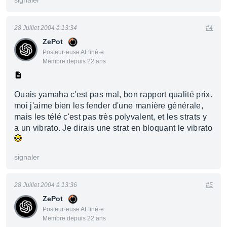
signaler
28 Juillet 2004 à 13:34
#4
ZePot
Posteur·euse AFfiné·e
Membre depuis 22 ans
Ouais yamaha c'est pas mal, bon rapport qualité prix.
moi j'aime bien les fender d'une manière générale,
mais les télé c'est pas très polyvalent, et les strats y
a un vibrato. Je dirais une strat en bloquant le vibrato
signaler
28 Juillet 2004 à 13:36
#5
ZePot
Posteur·euse AFfiné·e
Membre depuis 22 ans