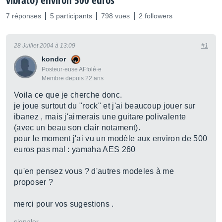
vibrato) environ 500 euros
7 réponses
5 participants
798 vues
2 followers
28 Juillet 2004 à 13:09
#1
kondor
Posteur·euse AFfolé·e
Membre depuis 22 ans
Voila ce que je cherche donc.
je joue surtout du "rock" et j'ai beaucoup jouer sur
ibanez , mais j'aimerais une guitare polivalente
(avec un beau son clair notament).
pour le moment j'ai vu un modèle aux environ de 500
euros pas mal : yamaha AES 260
qu'en pensez vous ? d'autres modeles à me
proposer ?
merci pour vos sugestions .
signaler