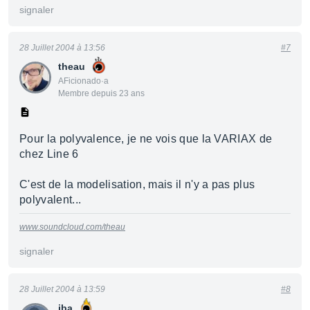
signaler
28 Juillet 2004 à 13:56
#7
theau
AFicionado·a
Membre depuis 23 ans
Pour la polyvalence, je ne vois que la VARIAX de
chez Line 6
C'est de la modelisation, mais il n'y a pas plus
polyvalent...
www.soundcloud.com/theau
signaler
28 Juillet 2004 à 13:59
#8
jba