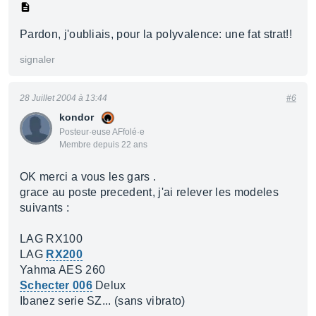
Pardon, j'oubliais, pour la polyvalence: une fat strat!!
signaler
28 Juillet 2004 à 13:44
#6
kondor
Posteur·euse AFfolé·e
Membre depuis 22 ans
OK merci a vous les gars .
grace au poste precedent, j'ai relever les modeles
suivants :
LAG RX100
LAG
RX200
Yahma AES 260
Schecter 006
Delux
Ibanez serie SZ... (sans vibrato)