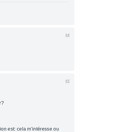
#4
#5
r?
tion est: cela m'intéresse ou