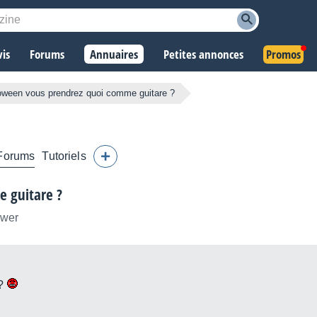
vis
Forums
Annuaires
Petites annonces
Promos
lloween vous prendrez quoi comme guitare ?
Forums
Tutoriels
e guitare ?
ower
??