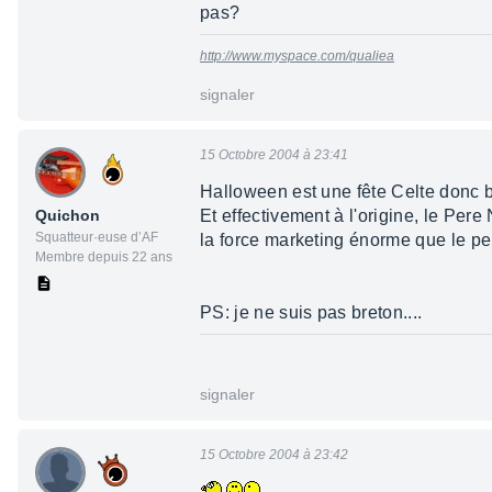
pas?
http://www.myspace.com/qualiea
signaler
15 Octobre 2004 à 23:41
Halloween est une fête Celte donc b
Quichon
Et effectivement à l'origine, le Pere
Squatteur·euse d’AF
la force marketing énorme que le per
Membre depuis 22 ans
PS: je ne suis pas breton....
signaler
15 Octobre 2004 à 23:42