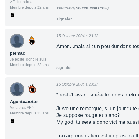
AFicionado·a
Membre depuis 22 ans
Ymersion
(
SoundCloud Profil
)
signaler
15 Octobre 2004 à 23:32
Amen...mais si t un peu dur dans t
piemac
Je poste, donc je suis
Membre depuis 23 ans
signaler
15 Octobre 2004 à 23:37
*post -1 avant la réaction des breton
Agentcarotte
Vie après AF ?
Juste une remarque, si un jour tu te
Membre depuis 23 ans
Je suppose rouge et blanc?
My god, tu serais donc victime aussi.
Ton argumentation est un gros (ou flu