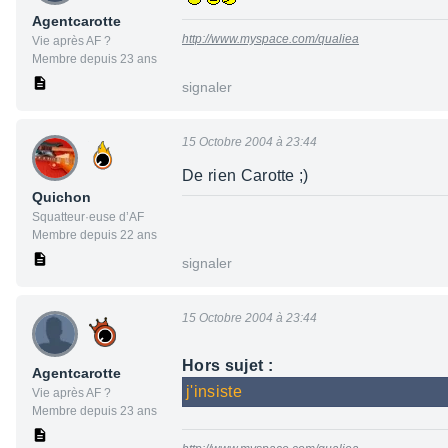
Agentcarotte
http://www.myspace.com/qualiea
Vie après AF ?
Membre depuis 23 ans
signaler
15 Octobre 2004 à 23:44
De rien Carotte ;)
Quichon
Squatteur·euse d’AF
Membre depuis 22 ans
signaler
15 Octobre 2004 à 23:44
Hors sujet :
Agentcarotte
j'insiste
Vie après AF ?
Membre depuis 23 ans