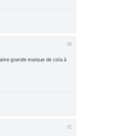
#6
ertaine grande marque de cola à
#7