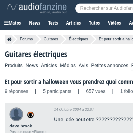
Matos
News
Tests
Articles
Tutos
Vidéos
A
Forums
Guitares
Électriques
Et pour sortir a ha
Guitares électriques
Produits
News
Articles
Médias
Avis
Petites annonces
Et pour sortir a halloween vous prendrez quoi comm
9 réponses
5 participants
657 vues
1 foll
14 Octobre 2004 à 22:07
Une idée peut etre ????????????
dave brock
Posteur·euse AFfamé·e