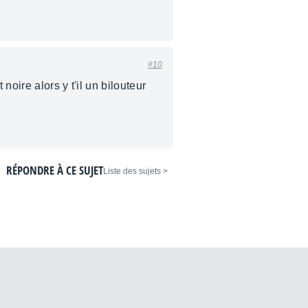
#10
noire alors y t'il un bilouteur
RÉPONDRE À CE SUJET
< Liste des sujets