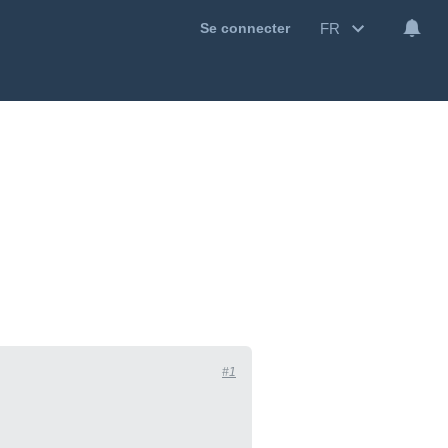
FR
Se connecter
#1