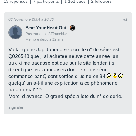
13 réponses
7 participants
1 152 vues
2 followers
03 Novembre 2004 à 16:30
#1
Beat Your Heart Out
Posteur·euse AFfranchi·e
Membre depuis 22 ans
Voila, g une Jag Japonaise dont le n° de série est
Q026543 que j' ai achetée neuve cette année, un
truk ki me tracasse est que sur le site fender, ils
disent que les japonaises dont le n° de série
commence par Q sont sorties d usine en 94
quelqu' un a-t-il une explication a ce phénomene
paranormal???
Merci d avance, Ô grand spécialiste du n° de série.
signaler