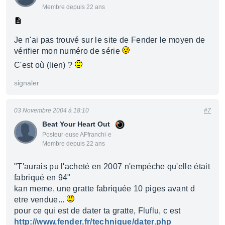
Membre depuis 22 ans
Je n'ai pas trouvé sur le site de Fender le moyen de
vérifier mon numéro de série
C'est où (lien) ?
signaler
03 Novembre 2004 à 18:10
#7
Beat Your Heart Out
Posteur·euse AFfranchi·e
Membre depuis 22 ans
"T'aurais pu l'acheté en 2007 n'empéche qu'elle était
fabriqué en 94"
kan meme, une gratte fabriquée 10 piges avant d
etre vendue...
pour ce qui est de dater ta gratte, Fluflu, c est
http://www.fender.fr/technique/dater.php