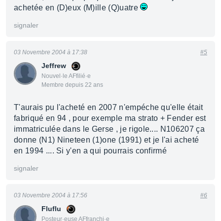
achetée en (D)eux (M)ille (Q)uatre
signaler
03 Novembre 2004 à 17:38
#5
Jeffrew
Nouvel·le AFfilié·e
Membre depuis 22 ans
T'aurais pu l'acheté en 2007 n'empéche qu'elle était
fabriqué en 94 , pour exemple ma strato + Fender est
immatriculée dans le Gerse , je rigole.... N106207 ça
donne (N1) Nineteen (1)one (1991) et je l'ai acheté
en 1994 .... Si y'en a qui pourrais confirmé
signaler
03 Novembre 2004 à 17:56
#6
Fluflu
Posteur·euse AFfranchi·e