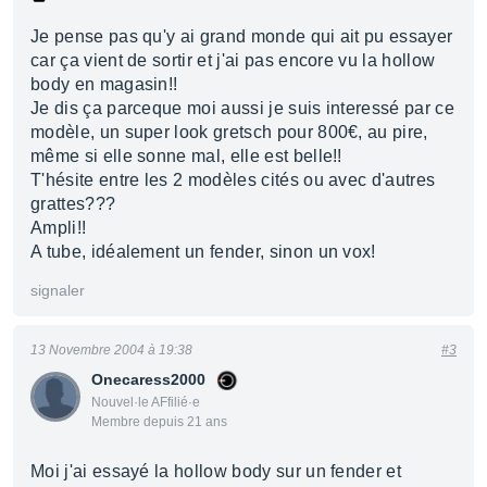
Je pense pas qu'y ai grand monde qui ait pu essayer
car ça vient de sortir et j'ai pas encore vu la hollow
body en magasin!!
Je dis ça parceque moi aussi je suis interessé par ce
modèle, un super look gretsch pour 800€, au pire,
même si elle sonne mal, elle est belle!!
T'hésite entre les 2 modèles cités ou avec d'autres
grattes???
Ampli!!
A tube, idéalement un fender, sinon un vox!
signaler
13 Novembre 2004 à 19:38
#3
Onecaress2000
Nouvel·le AFfilié·e
Membre depuis 21 ans
Moi j'ai essayé la hollow body sur un fender et