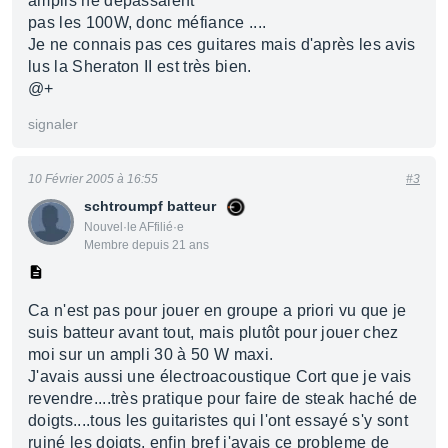
amplis ne dépassaient
pas les 100W, donc méfiance ....
Je ne connais pas ces guitares mais d'après les avis
lus la Sheraton II est très bien.
@+
signaler
10 Février 2005 à 16:55
#3
schtroumpf batteur
Nouvel·le AFfilié·e
Membre depuis 21 ans
Ca n'est pas pour jouer en groupe a priori vu que je
suis batteur avant tout, mais plutôt pour jouer chez
moi sur un ampli 30 à 50 W maxi.
J'avais aussi une électroacoustique Cort que je vais
revendre....très pratique pour faire de steak haché de
doigts....tous les guitaristes qui l'ont essayé s'y sont
ruiné les doigts, enfin bref j'avais ce probleme de