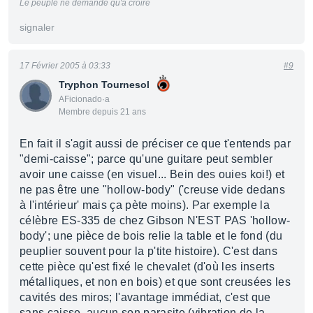
Le peuple ne demande qu'à croire
signaler
17 Février 2005 à 03:33
#9
Tryphon Tournesol
AFicionado·a
Membre depuis 21 ans
En fait il s'agit aussi de préciser ce que t'entends par
"demi-caisse"; parce qu'une guitare peut sembler
avoir une caisse (en visuel... Bein des ouies koi!) et
ne pas être une "hollow-body" ('creuse vide dedans
à l'intérieur' mais ça pète moins). Par exemple la
célèbre ES-335 de chez Gibson N'EST PAS 'hollow-
body'; une pièce de bois relie la table et le fond (du
peuplier souvent pour la p'tite histoire). C'est dans
cette pièce qu'est fixé le chevalet (d'où les inserts
métalliques, et non en bois) et que sont creusées les
cavités des miros; l'avantage immédiat, c'est que
sans caisse, aucun son parasite (vibration de la