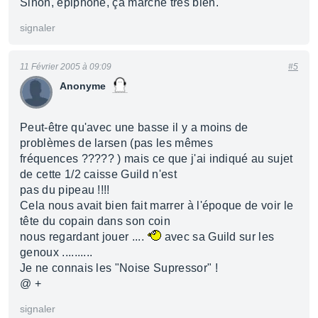
Sinon, epiphone, ça marche très bien.
signaler
11 Février 2005 à 09:09
#5
Anonyme
Peut-être qu'avec une basse il y a moins de
problèmes de larsen (pas les mêmes
fréquences ????? ) mais ce que j'ai indiqué au sujet
de cette 1/2 caisse Guild n'est
pas du pipeau !!!!
Cela nous avait bien fait marrer à l'époque de voir le
tête du copain dans son coin
nous regardant jouer ....
avec sa Guild sur les
genoux ..........
Je ne connais les "Noise Supressor" !
@ +
signaler