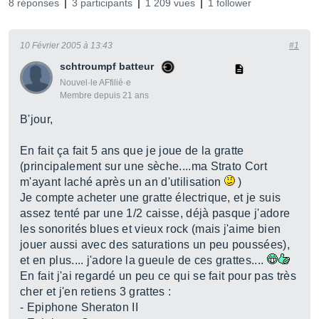
8 réponses
3 participants
1 209 vues
1 follower
10 Février 2005 à 13:43
#1
schtroumpf batteur
Nouvel·le AFfilié·e
Membre depuis 21 ans
B'jour,
En fait ça fait 5 ans que je joue de la gratte
(principalement sur une sèche....ma Strato Cort
m'ayant laché après un an d'utilisation
)
Je compte acheter une gratte électrique, et je suis
assez tenté par une 1/2 caisse, déjà pasque j'adore
les sonorités blues et vieux rock (mais j'aime bien
jouer aussi avec des saturations un peu poussées),
et en plus.... j'adore la gueule de ces grattes....
En fait j'ai regardé un peu ce qui se fait pour pas très
cher et j'en retiens 3 grattes :
- Epiphone Sheraton II