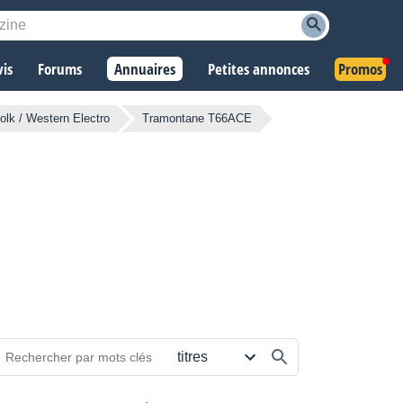
vis
Forums
Annuaires
Petites annonces
Promos
olk / Western Electro
Tramontane T66ACE