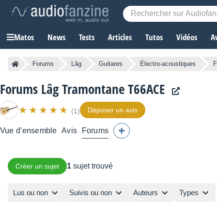
Matos
News
Tests
Articles
Tutos
Vidéos
A
Forums
Lâg
Guitares
Électro-acoustiques
F
Forums Lâg Tramontane T66ACE
Déposer un avis
(1)
Vue d’ensemble
Avis
Forums
1
sujet trouvé
Créer un sujet
Lus ou non
Suivis ou non
Auteurs
Types