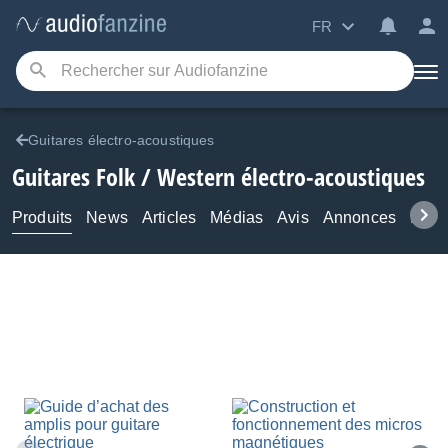
FR
Guitares électro-acoustiques
Guitares Folk / Western électro-acoustiques
Produits
News
Articles
Médias
Avis
Annonces
Foru