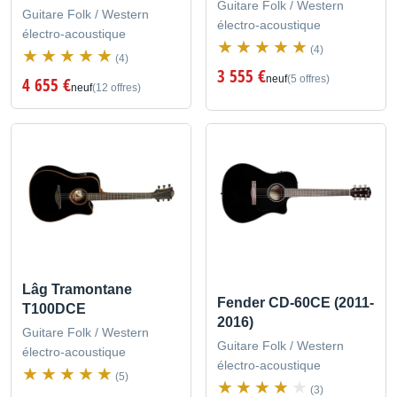
Guitare Folk / Western
Guitare Folk / Western
électro-acoustique
électro-acoustique
(4)
(4)
3 555 €
neuf
(5 offres)
4 655 €
neuf
(12 offres)
Lâg Tramontane
Fender CD-60CE (2011-
T100DCE
2016)
Guitare Folk / Western
Guitare Folk / Western
électro-acoustique
électro-acoustique
(5)
(3)