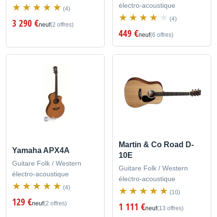
électro-acoustique
(4)
(4)
3 290 €
neuf
(2 offres)
449 €
neuf
(6 offres)
Martin & Co Road D-
Yamaha APX4A
10E
Guitare Folk / Western
Guitare Folk / Western
électro-acoustique
électro-acoustique
(4)
(10)
129 €
neuf
(2 offres)
1 111 €
neuf
(13 offres)