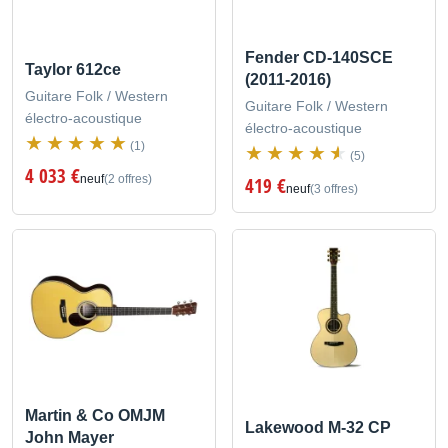
Fender CD-140SCE
Taylor 612ce
(2011-2016)
Guitare Folk / Western
Guitare Folk / Western
électro-acoustique
électro-acoustique
(1)
(5)
4 033 €
neuf
(2 offres)
419 €
neuf
(3 offres)
Martin & Co OMJM
Lakewood M-32 CP
John Mayer