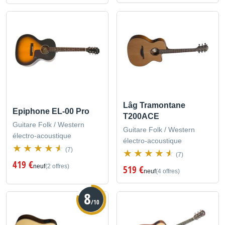
Lâg Tramontane
Epiphone EL-00 Pro
T200ACE
Guitare Folk / Western
Guitare Folk / Western
électro-acoustique
électro-acoustique
(7)
(7)
419 €
neuf
(2 offres)
519 €
neuf
(4 offres)
8
/10