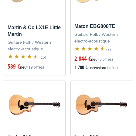
Maton EBG808TE
Martin & Co LX1E Little
Martin
Guitare Folk / Western
électro-acoustique
Guitare Folk / Western
électro-acoustique
(7)
2 844 €
(15)
neuf
(5 offres)
589 €
1 700 €
neuf
(19 offres)
d'occasion
(1 offre)