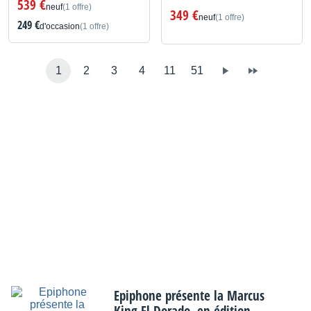
539 €
neuf
(1 offre)
349 €
neuf
(1 offre)
249 €
d'occasion
(1 offre)
1
2
3
4
11
51
Epiphone présente la Marcus
King El Dorado, en édition