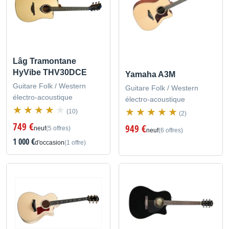
Lâg Tramontane
HyVibe THV30DCE
Yamaha A3M
Guitare Folk / Western
Guitare Folk / Western
électro-acoustique
électro-acoustique
(10)
(2)
749 €
949 €
neuf
(5 offres)
neuf
(6 offres)
1 000 €
d'occasion
(1 offre)