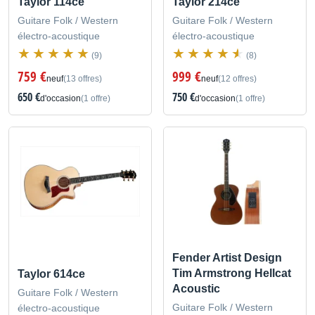
Taylor 114ce
Taylor 214ce
Guitare Folk / Western
Guitare Folk / Western
électro-acoustique
électro-acoustique
(9)
(8)
759 €
999 €
neuf
(13 offres)
neuf
(12 offres)
650 €
750 €
d'occasion
(1 offre)
d'occasion
(1 offre)
Fender Artist Design
Tim Armstrong Hellcat
Taylor 614ce
Acoustic
Guitare Folk / Western
Guitare Folk / Western
électro-acoustique