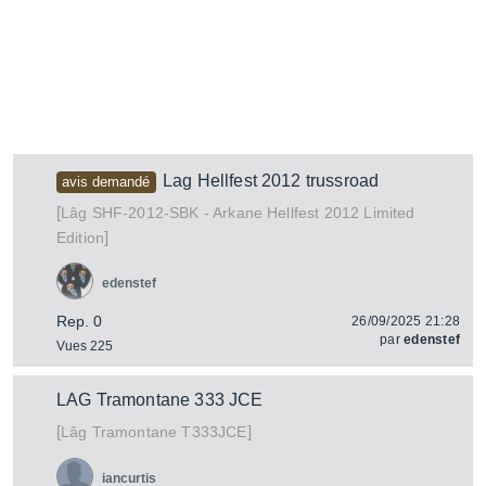
Lag Hellfest 2012 trussroad
avis demandé
[
SHF-2012-SBK - Arkane Hellfest 2012 Limited
Lâg
]
Edition
edenstef
Rep. 0
26/09/2025 21:28
par
edenstef
Vues 225
LAG Tramontane 333 JCE
[
]
Tramontane T333JCE
Lâg
iancurtis