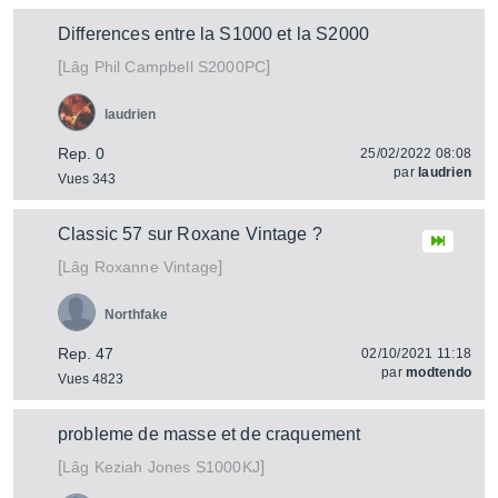
Differences entre la S1000 et la S2000
[
]
Phil Campbell S2000PC
Lâg
laudrien
Rep. 0
25/02/2022 08:08
par
laudrien
Vues 343
Classic 57 sur Roxane Vintage ?
[
]
Roxanne Vintage
Lâg
Northfake
Rep. 47
02/10/2021 11:18
par
modtendo
Vues 4823
probleme de masse et de craquement
[
]
Keziah Jones S1000KJ
Lâg