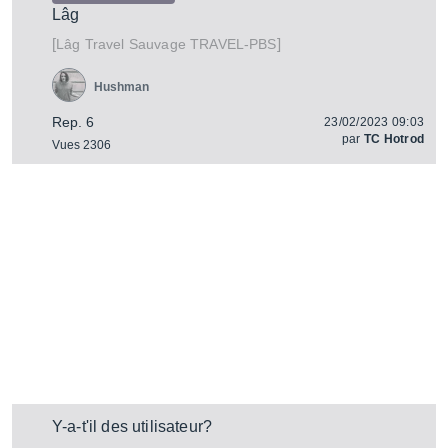
Lâg
[
]
Travel Sauvage TRAVEL-PBS
Lâg
Hushman
Rep. 6
23/02/2023 09:03
par
TC Hotrod
Vues 2306
Y-a-t'il des utilisateur?