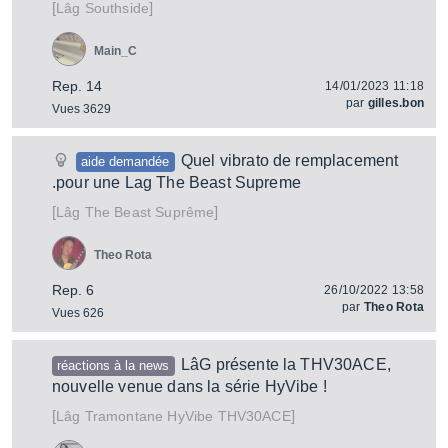
[
]
Southside
Lâg
Main_C
Rep. 14
14/01/2023 11:18
par
gilles.bon
Vues 3629
Quel vibrato de remplacement
aide demandée
.pour une Lag The Beast Supreme
[
]
The Beast Suprême
Lâg
Theo Rota
Rep. 6
26/10/2022 13:58
par
Theo Rota
Vues 626
LâG présente la THV30ACE,
réactions à la news
nouvelle venue dans la série HyVibe !
[
]
Tramontane HyVibe THV30ACE
Lâg