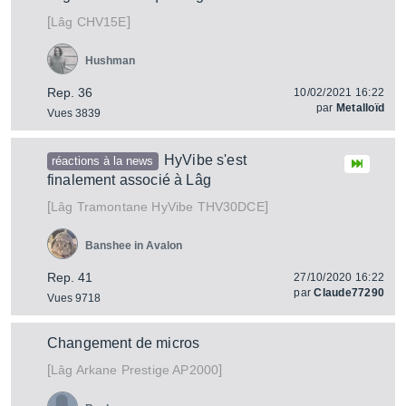
[
]
CHV15E
Lâg
Hushman
Rep. 36
10/02/2021 16:22
par
Metalloïd
Vues 3839
HyVibe s'est
réactions à la news
finalement associé à Lâg
[
]
Tramontane HyVibe THV30DCE
Lâg
Banshee in Avalon
Rep. 41
27/10/2020 16:22
par
Claude77290
Vues 9718
Changement de micros
[
]
Arkane Prestige AP2000
Lâg