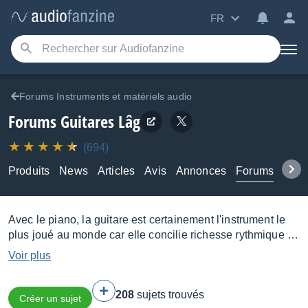
FR
Forums Instruments et matériels audio
Forums Guitares Lâg
(694)
Produits
News
Articles
Avis
Annonces
Forums
Tuto
Avec le piano, la guitare est certainement l'instrument le
plus joué au monde car elle concilie richesse rythmique et
harmonique tout en restant relativement abordable… et
Voir plus
transportable.
Acoustique
,
électrique
ou
électro-
acoustique
, elle se compose d'un manche fretté et d'une
208
sujets trouvés
caisse (ou d'une table) de résonance, sur lesquels sont
Créer un sujet