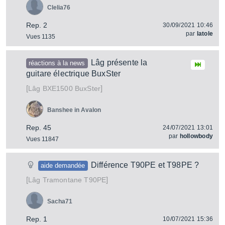
Clelia76
Rep. 2
30/09/2021 10:46
par
latole
Vues 1135
Lâg présente la
réactions à la news
guitare électrique BuxSter
[
]
BXE1500 BuxSter
Lâg
Banshee in Avalon
Rep. 45
24/07/2021 13:01
par
hollowbody
Vues 11847
Différence T90PE et T98PE ?
aide demandée
[
]
Tramontane T90PE
Lâg
Sacha71
Rep. 1
10/07/2021 15:36