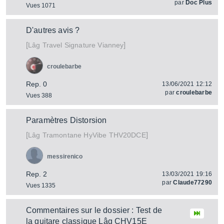
par
Doc Plus
Vues 1071
D'autres avis ?
[
]
Travel Signature Vianney
Lâg
croulebarbe
Rep. 0
13/06/2021 12:12
par
croulebarbe
Vues 388
Paramètres Distorsion
[
]
Tramontane HyVibe THV20DCE
Lâg
messirenico
Rep. 2
13/03/2021 19:16
par
Claude77290
Vues 1335
Commentaires sur le dossier : Test de
la guitare classique Lâg CHV15E