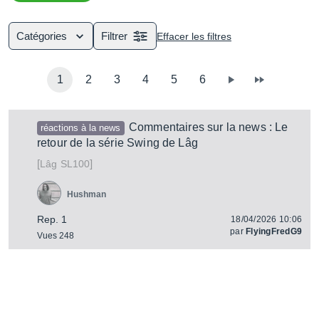
tendues 6 à 12 cordes qu'on pince pour produire du son.
Catégories
Filtrer
Effacer les filtres
1
2
3
4
5
6
Commentaires sur la news : Le
réactions à la news
retour de la série Swing de Lâg
[
]
SL100
Lâg
Hushman
Rep. 1
18/04/2026 10:06
par
FlyingFredG9
Vues 248