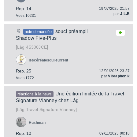
Rep. 14
19/07/2025 21:57
par
J-L.B
Vues 10231
souci préampli
aide demandée
Shadow Five-Plus
[
]
4S300JCE
Lâg
lescéréalesquileurrent
Rep. 25
12/01/2025 23:37
par
Vibraphonik
Vues 1772
Une édition limitée de la Travel
réactions à la news
Signature Vianney chez Lâg
[
]
Travel Signature Vianney
Lâg
Hushman
Rep. 10
09/11/2023 00:18