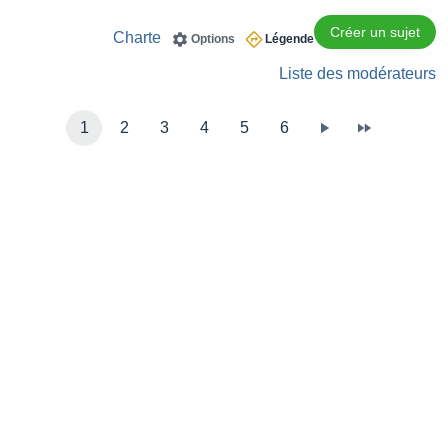
Créer un sujet
Charte
Options
Légende
Liste des modérateurs
1
2
3
4
5
6