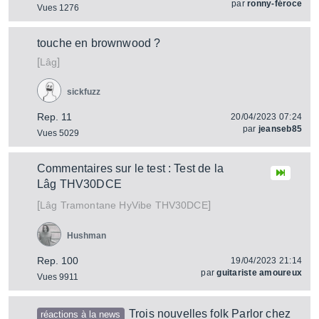
par
ronny-féroce
Vues 1276
touche en brownwood ?
[
]
Lâg
sickfuzz
Rep. 11
20/04/2023 07:24
par
jeanseb85
Vues 5029
Commentaires sur le test : Test de la
Lâg THV30DCE
[
]
Tramontane HyVibe THV30DCE
Lâg
Hushman
Rep. 100
19/04/2023 21:14
par
guitariste amoureux
Vues 9911
Trois nouvelles folk Parlor chez
réactions à la news