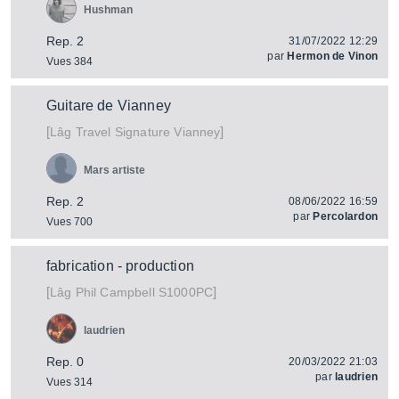
Hushman
Rep. 2
31/07/2022 12:29
par
Hermon de Vinon
Vues 384
Guitare de Vianney
[
]
Travel Signature Vianney
Lâg
Mars artiste
Rep. 2
08/06/2022 16:59
par
Percolardon
Vues 700
fabrication - production
[
]
Phil Campbell S1000PC
Lâg
laudrien
Rep. 0
20/03/2022 21:03
par
laudrien
Vues 314