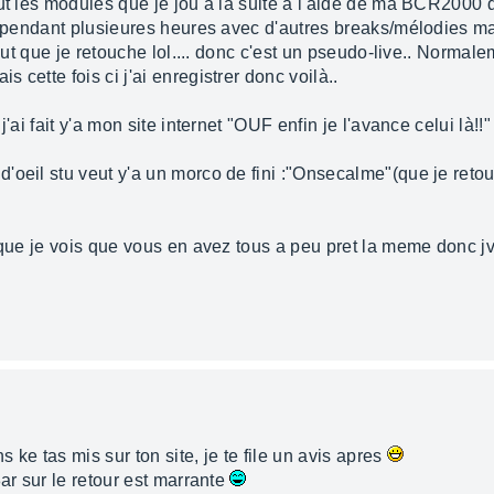
out les modules que je jou a la suite a l'aide de ma BCR2000
n pendant plusieures heures avec d'autres breaks/mélodies ma
aut que je retouche lol.... donc c'est un pseudo-live.. Normalem
cette fois ci j'ai enregistrer donc voilà..
'ai fait y'a mon site internet "OUF enfin je l'avance celui là!!"
d'oeil stu veut y'a un morco de fini :"Onsecalme"(que je reto
ique je vois que vous en avez tous a peu pret la meme donc jv
s ke tas mis sur ton site, je te file un avis apres
ar sur le retour est marrante