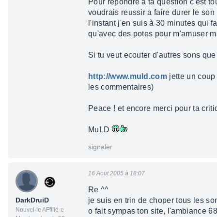
Pour répondre a ta question c'est t
voudrais reussir a faire durer le so
l'instant j'en suis à 30 minutes qui f
qu'avec des potes pour m'amuser mais 
Si tu veut ecouter d'autres sons que j
http://www.muld.com
jette un coup 
les commentaires)
Peace ! et encore merci pour ta crit
MuLD
signaler
16 Aout 2005 à 18:07
Re ^^
DarkDruiD
je suis en trin de choper tous les son
Nouvel·le AFfilié·e
o fait sympas ton site, l'ambiance 68