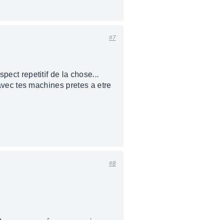
#7
spect repetitif de la chose...
t avec tes machines pretes a etre
#8