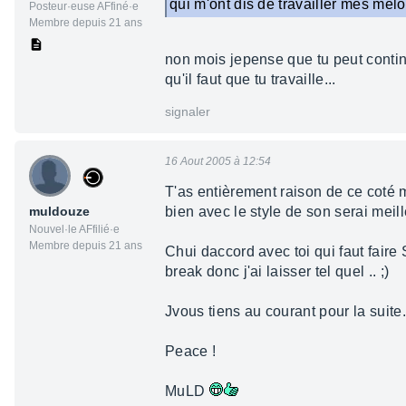
qui m'ont dis de travailler mes mélo
Posteur·euse AFfiné·e
Membre depuis 21 ans
non mois jepense que tu peut continu
qu'il faut que tu travaille...
signaler
16 Aout 2005 à 12:54
T'as entièrement raison de ce coté
muldouze
bien avec le style de son serai meill
Nouvel·le AFfilié·e
Membre depuis 21 ans
Chui daccord avec toi qui faut faire 
break donc j'ai laisser tel quel .. ;)
Jvous tiens au courant pour la suite.
Peace !
MuLD