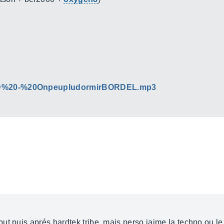
LD%20-%20OnpeupludormirBORDEL.mp3
ut puis aprés hardtek tribe, mais perso jaime la techno ou l