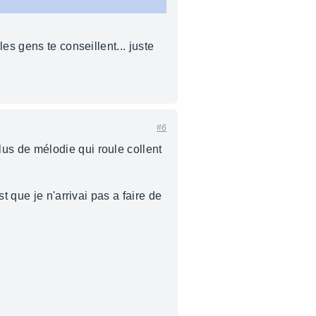
k
es gens te conseillent... juste
#6
us de mélodie qui roule collent
t que je n'arrivai pas a faire de