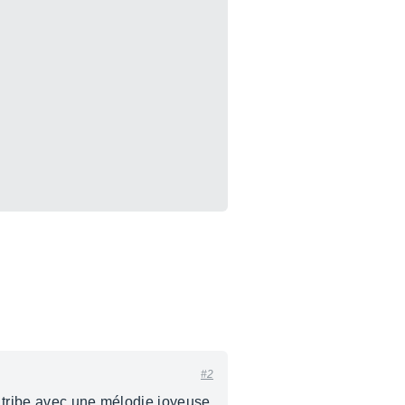
#2
e tribe avec une mélodie joyeuse