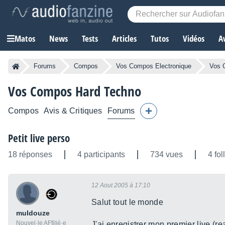
Matos
News
Tests
Articles
Tutos
Vidéos
A
Forums
Compos
Vos Compos Electronique
Vos 
Vos Compos Hard Techno
Compos
Avis & Critiques
Forums
Petit live perso
18 réponses
4 participants
734 vues
4 fo
12 Aout 2005 à 17:10
Salut tout le monde
muldouze
Nouvel·le AFfilié·e
J'ai enregistrer mon premier live (