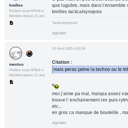
kmilles
que lugubre, mais dans l'ensemble sa
Posteur·euse AFfolé·e
kmilles tacticalsynopsis
Membre depuis 21 ans
Tacticalsynopsis
signaler
16 Aout 2005 à 00:58
Citation :
mentos
mais perso jaime la techno ou le t
Posteur·euse AFfiné·e
Membre depuis 21 ans
moi j'aime pa mal, maispa assez vari
trouve l' enchainement rex puis ry
etc...
en gros ca manque de bouteille , ma
signaler