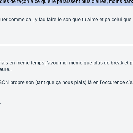
dies de façon a ce qu'elle paraissent plus claires, moins dar
er comme ca , y fau faire le son que tu aime et pa celui que l
 mais en meme temps j'avou moi meme que plus de break et pl
eure..
SON propre son (tant que ça nous plais) là en l'occurence c'es
.