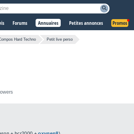
vis
Forums
Annuaires
Petites annonces
Promos
Compos Hard Techno
Petit live perso
llowers
reason + bcr2000 +
oxygen8
)