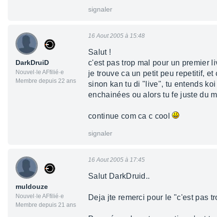
signaler
16 Aout 2005 à 15:48
Salut !
DarkDruiD
c'est pas trop mal pour un premier li
Nouvel·le AFfilié·e
je trouve ca un petit peu repetitif, e
Membre depuis 22 ans
sinon kan tu di "live", tu entends koi
enchainées ou alors tu fe juste du m
continue com ca c cool
signaler
16 Aout 2005 à 17:45
Salut DarkDruid..
muldouze
Nouvel·le AFfilié·e
Deja jte remerci pour le "c'est pas tro
Membre depuis 21 ans