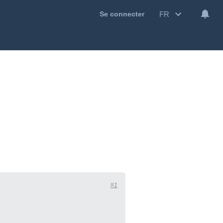
FR
Se connecter
#1