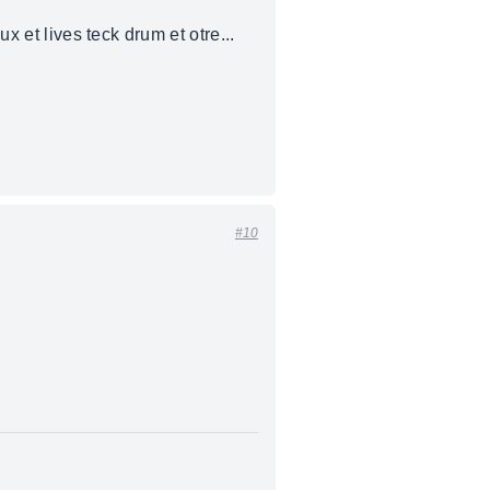
x et lives teck drum et otre...
#10