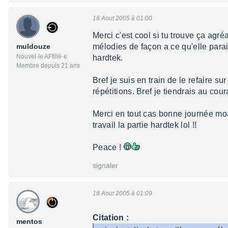
16 Aout 2005 à 01:00
Merci c'est cool si tu trouve ça agré
muldouze
mélodies de façon a ce qu'elle parai
Nouvel·le AFfilié·e
hardtek.
Membre depuis 21 ans
Bref je suis en train de le refaire 
répétitions. Bref je tiendrais au cour
Merci en tout cas bonne journée moa
travail la partie hardtek lol !!
Peace !
signaler
16 Aout 2005 à 01:09
Citation :
mentos