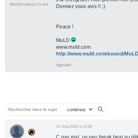
Membre depuis 21 ans
Donnez vous avis !! ;)
Peace !
MuLD
www.muld.com
http://www.muld.com/sound/Mu
signaler
15 Aout 2005 à 19:08
C pas mal, un peu break beat au déb