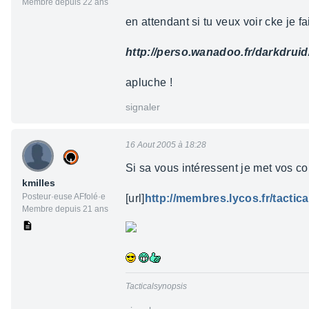
Membre depuis 22 ans
en attendant si tu veux voir cke je fa
http://perso.wanadoo.fr/darkdruid
apluche !
signaler
16 Aout 2005 à 18:28
Si sa vous intéressent je met vos co
kmilles
Posteur·euse AFfolé·e
[url]
http://membres.lycos.fr/tactic
Membre depuis 21 ans
Tacticalsynopsis