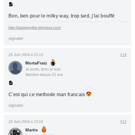
Bon, ben pour le milky way, trop tard, j'lai bouffé
http://stalagmythe.blogspot.com/
signaler
29 Juin 2004 à 23:10
#14
MortaFraiz
Je poste, donc je suis
Membre depuis 22 ans
C'est qui ce methode man francais
signaler
29 Juin 2004 à 23:19
#15
Martis