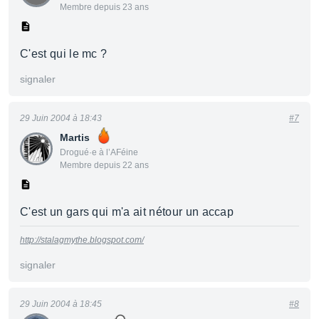
Membre depuis 23 ans
C'est qui le mc ?
signaler
29 Juin 2004 à 18:43
#7
Martis
Drogué·e à l’AFéine
Membre depuis 22 ans
C'est un gars qui m'a ait nétour un accap
http://stalagmythe.blogspot.com/
signaler
29 Juin 2004 à 18:45
#8