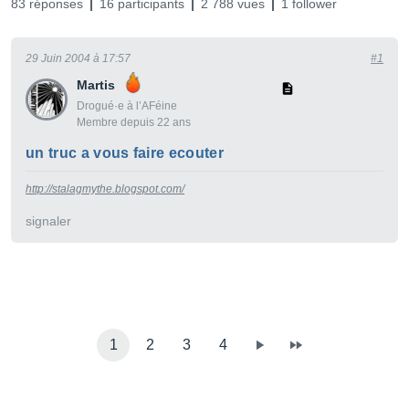
83 réponses
16 participants
2 788 vues
1 follower
29 Juin 2004 à 17:57
#1
Martis
Drogué·e à l’AFéine
Membre depuis 22 ans
un truc a vous faire ecouter
http://stalagmythe.blogspot.com/
signaler
1
2
3
4