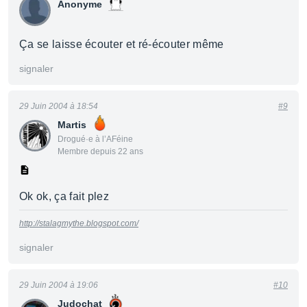
Anonyme
Ça se laisse écouter et ré-écouter même
signaler
29 Juin 2004 à 18:54
#9
Martis
Drogué·e à l’AFéine
Membre depuis 22 ans
Ok ok, ça fait plez
http://stalagmythe.blogspot.com/
signaler
29 Juin 2004 à 19:06
#10
Judochat