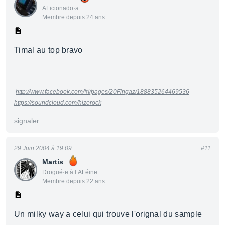
AFicionado·a
Membre depuis 24 ans
Timal au top bravo
http://www.facebook.com/#!/pages/20Fingaz/188835264469536
https://soundcloud.com/hizerock
signaler
29 Juin 2004 à 19:09
#11
Martis
Drogué·e à l’AFéine
Membre depuis 22 ans
Un milky way a celui qui trouve l'orignal du sample