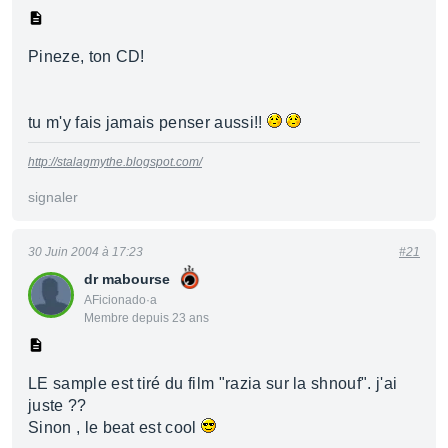
Pineze, ton CD!
tu m'y fais jamais penser aussi!!
http://stalagmythe.blogspot.com/
signaler
30 Juin 2004 à 17:23
#21
dr mabourse
AFicionado·a
Membre depuis 23 ans
LE sample est tiré du film "razia sur la shnouf". j'ai
juste ??
Sinon , le beat est cool