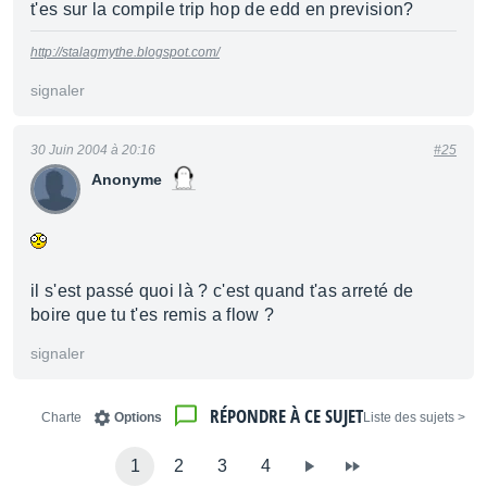
t'es sur la compile trip hop de edd en prevision?
http://stalagmythe.blogspot.com/
signaler
30 Juin 2004 à 20:16
#25
Anonyme
il s'est passé quoi là ? c'est quand t'as arreté de
boire que tu t'es remis a flow ?
signaler
RÉPONDRE À CE SUJET
Charte
Options
< Liste des sujets
1
2
3
4