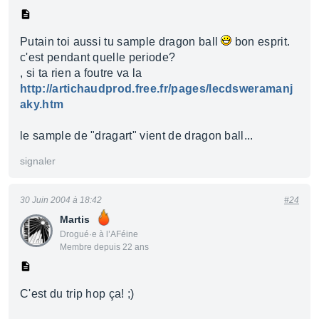
Putain toi aussi tu sample dragon ball
bon esprit.
c'est pendant quelle periode?
, si ta rien a foutre va la
http://artichaudprod.free.fr/pages/lecdsweramanj
aky.htm
le sample de "dragart" vient de dragon ball...
signaler
30 Juin 2004 à 18:42
#24
Martis
Drogué·e à l’AFéine
Membre depuis 22 ans
C'est du trip hop ça! ;)