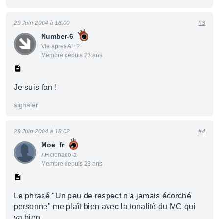
29 Juin 2004 à 18:00
#3
Number-6
Vie après AF ?
Membre depuis 23 ans
Je suis fan !
signaler
29 Juin 2004 à 18:02
#4
Moe_fr
AFicionado·a
Membre depuis 23 ans
Le phrasé "Un peu de respect n'a jamais écorché
personne" me plaît bien avec la tonalité du MC qui
va bien.