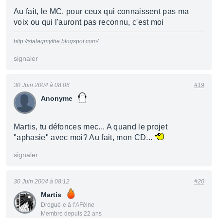
Au fait, le MC, pour ceux qui connaissent pas ma
voix ou qui l'auront pas reconnu, c'est moi
http://stalagmythe.blogspot.com/
signaler
30 Juin 2004 à 08:06
#19
Anonyme
Martis, tu défonces mec... A quand le projet
"aphasie" avec moi? Au fait, mon CD...
signaler
30 Juin 2004 à 08:12
#20
Martis
Drogué·e à l’AFéine
Membre depuis 22 ans