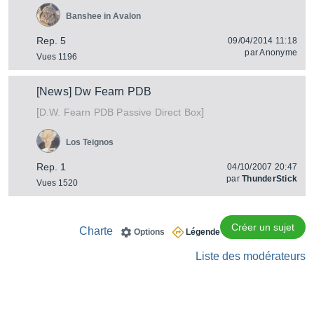
Banshee in Avalon
Rep. 5
09/04/2014 11:18
par
Anonyme
Vues 1196
[News] Dw Fearn PDB
[
]
PDB Passive Direct Box
D.W. Fearn
Los Teignos
Rep. 1
04/10/2007 20:47
par
ThunderStick
Vues 1520
Créer un sujet
Charte
Options
Légende
Liste des modérateurs