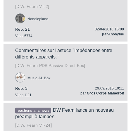
[
]
VT-2
D.W. Fearn
Nonolepiano
Rep. 21
02/04/2016 15:09
par
Anonyme
Vues 5774
Commentaires sur l'astuce "Impédances entre
différents appareils."
[
]
PDB Passive Direct Box
D.W. Fearn
Music AL Box
Rep. 3
29/09/2015 10:11
par
Gros Corps Maladroit
Vues 1111
DW Fearn lance un nouveau
réactions à la news
préampli à lampes
[
]
VT-24
D.W. Fearn