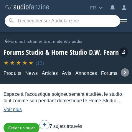
FR
Forums Instruments et matériels audio
Forums Studio & Home Studio D.W. Fearn
(12)
Produits
News
Articles
Avis
Annonces
Forums
Tuto
Espace à l'acoustique soigneusement étudiée, le studio,
tout comme son pendant domestique le Home Studio,
rassemble tous les équipements nécessaires aux
Voir plus
différentes étapes de la production musicale : Micro et
préamplificateurs pour la prise de son, convertisseurs et
7
sujets trouvés
enregistreurs ou ordinateur pour l'enregistrement, console,
Créer un sujet