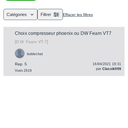
traitements et processeurs d'effets pour le mixage, et bien
entendu un système d'écoute pour contrôler à l'oreille le
bon déroulement des opérations.
Catégories
Filtrer
Effacer les filtres
Choix compresseur phoenix ou DW Fearn VT7
[
]
VT-7
D.W. Fearn
boblechat
Rep. 5
16/04/2021 19:31
par
Classik999
Vues 2619