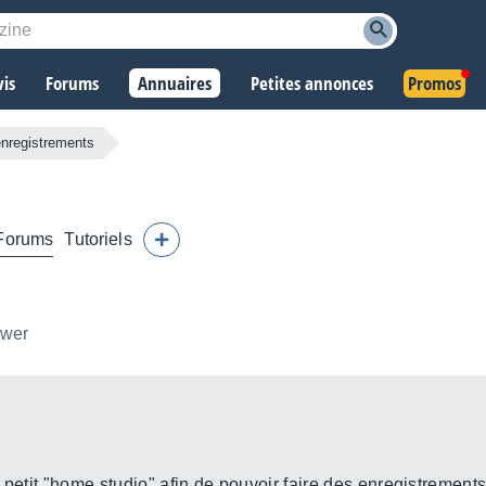
vis
Forums
Annuaires
Petites annonces
Promos
enregistrements
Forums
Tutoriels
ower
 petit "home studio" afin de pouvoir faire des enregistrements