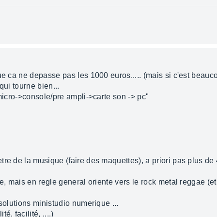
ue ca ne depasse pas les 1000 euros..... (mais si c'est beauco
 qui tourne bien...
"micro->console/pre ampli->carte son -> pc"
re de la musique (faire des maquettes), a priori pas plus de 
ie, mais en regle general oriente vers le rock metal reggae (et
 solutions ministudio numerique ...
, facilité, ....)