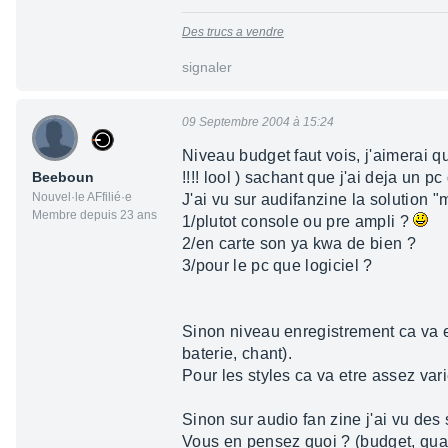
Des trucs a vendre
signaler
09 Septembre 2004 à 15:24
Niveau budget faut vois, j'aimerai q
Beeboun
!!!! lool ) sachant que j'ai deja un pc
Nouvel·le AFfilié·e
J'ai vu sur audifanzine la solution 
Membre depuis 23 ans
1/plutot console ou pre ampli ?
2/en carte son ya kwa de bien ?
3/pour le pc que logiciel ?
Sinon niveau enregistrement ca va et
baterie, chant).
Pour les styles ca va etre assez var
Sinon sur audio fan zine j'ai vu des
Vous en pensez quoi ? (budget, qualité