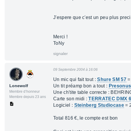
J'espere que c'est un peu plus preci
Merci !
ToNy
signaler
09 Septembre 2004 à 16:06
Un mic qui fait tout :
Shure SM 57
=
Lonewolf
Un tit préamp bon a tout :
Presonus
Membre d’honneur
Une ch'tite table correcte : BEHR
Membre depuis 23 ans
Carte son midi :
TERRATEC DMX 6F
Logiciel :
Steinberg Studiocase
= 
Total 816 €, le compte est bon