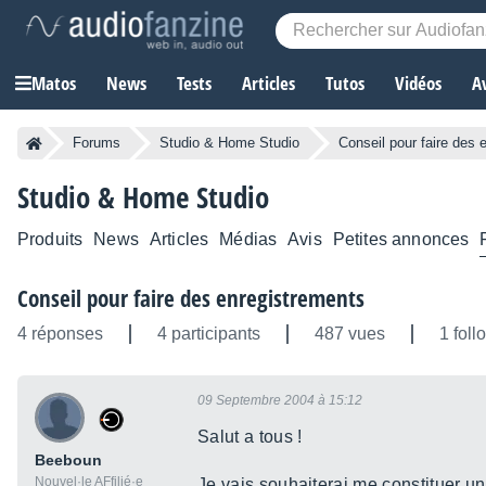
Matos
News
Tests
Articles
Tutos
Vidéos
A
Forums
Studio & Home Studio
Conseil pour faire des 
Studio & Home Studio
Produits
News
Articles
Médias
Avis
Petites annonces
Conseil pour faire des enregistrements
4 réponses
4 participants
487 vues
1 foll
09 Septembre 2004 à 15:12
Salut a tous !
Beeboun
Nouvel·le AFfilié·e
Je vais souhaiterai me constituer un