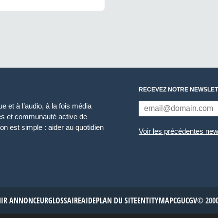
RECEVEZ NOTRE NEWSLET
 et à l’audio, à la fois média
ces et communauté active de
n est simple : aider au quotidien
Voir les précédentes new
NIR ANNONCEUR
GLOSSAIRE
AIDE
PLAN DU SITE
ENTITYMAP
CGU
CGV
© 2000