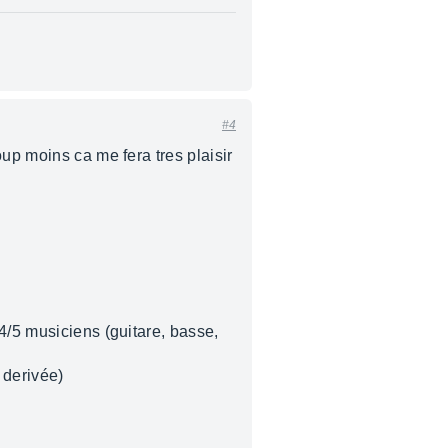
#4
up moins ca me fera tres plaisir
4/5 musiciens (guitare, basse,
 derivée)