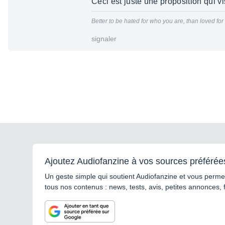
Ceci est juste une proposition qui v
Better to be hated for who you are, than loved fo
signaler
Ajoutez Audiofanzine à vos sources préférée
Un geste simple qui soutient Audiofanzine et vous permet
tous nos contenus : news, tests, avis, petites annonces, 