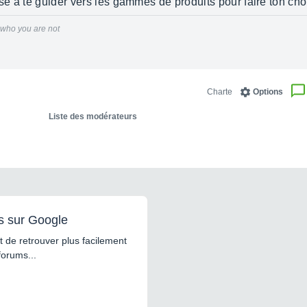
ise a te guider vers les gammes de produits pour faire ton ch
r who you are not
Charte
Options
Liste des modérateurs
s sur Google
 de retrouver plus facilement
forums...