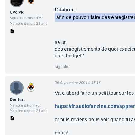
Citation :
Cyclyk
afin de pouvoir faire des enregistr
Squatteur·euse d’AF
Membre depuis 23 ans
salut
des enregistrements de quoi exact
quel budget?
signaler
09 Septembre 2004 à 15:16
Va d abord faire un petit tour sur les
Denfert
Membre d’honneur
https://fr.audiofanzine.com/app
Membre depuis 24 ans
et puis reviens nous voir quand tu a
merci!