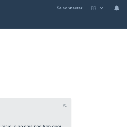
FR
Se connecter
#1
 mais je ne sais pas trop quoi