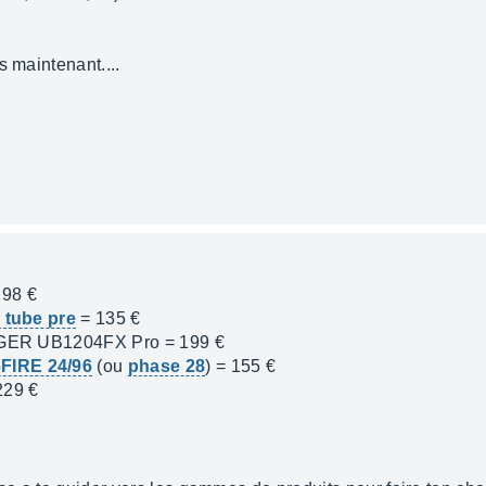
s maintenant....
 98 €
 tube pre
= 135 €
INGER UB1204FX Pro = 199 €
IRE 24/96
(ou
phase 28
) = 155 €
229 €