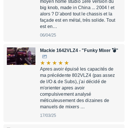
moyen home studio 1ère version du
big knob, made in China ... 2004 ! et
alors ? D'abord tout le chassis et la
façade est en métal, très solide. Tout
est en…
06/04/25
Mackie 1642VLZ4
- "Funky Mixer 💣"
Apres avoir épuisé les capacités de
ma précédente 802VLZ4 (pas assez
de I/O & de Subs), j'ai décidé de
m'orienter apres avoir
compulsivement analysé
méticuleusement des dizaines de
manuels de mixers …
17/03/25