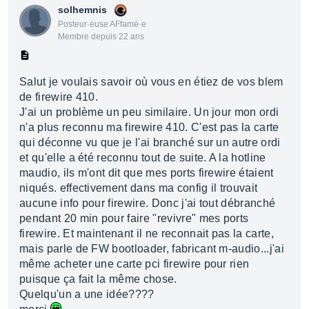
solhemnis
Posteur·euse AFfamé·e
Membre depuis 22 ans
Salut je voulais savoir où vous en étiez de vos blem
de firewire 410.
J'ai un problème un peu similaire. Un jour mon ordi
n'a plus reconnu ma firewire 410. C'est pas la carte
qui déconne vu que je l'ai branché sur un autre ordi
et qu'elle a été reconnu tout de suite. A la hotline
maudio, ils m'ont dit que mes ports firewire étaient
niqués. effectivement dans ma config il trouvait
aucune info pour firewire. Donc j'ai tout débranché
pendant 20 min pour faire "revivre" mes ports
firewire. Et maintenant il ne reconnait pas la carte,
mais parle de FW bootloader, fabricant m-audio...j'ai
même acheter une carte pci firewire pour rien
puisque ça fait la même chose.
Quelqu'un a une idée????