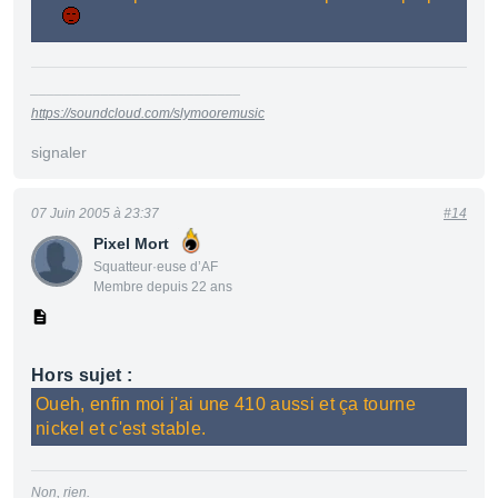
___________________________
https://soundcloud.com/slymooremusic
signaler
07 Juin 2005 à 23:37
#14
Pixel Mort
Squatteur·euse d’AF
Membre depuis 22 ans
Hors sujet :
Oueh, enfin moi j'ai une 410 aussi et ça tourne
nickel et c'est stable.
Non, rien.