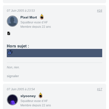
07 Juin 2005 à 23:53
#16
Pixel Mort
Squatteur·euse d’AF
Membre depuis 22 ans
Hors sujet :
Non, rien.
signaler
07 Juin 2005 à 23:54
#17
slyooney
Squatteur·euse d’AF
Membre depuis 22 ans