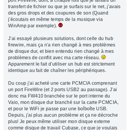
port FireWire, donc à chaque fois que je faisais un
transfert de fichier ou que je surfais sur le net, j'avais
des gros drops et des coupures de son (Quand
j'écoutais en même temps de la musique via
WinAmp par exemple).
J'ai essayé plusieurs solutions, dont celle du hub
firewire, mais ça n'a rien changé à mes problèmes
de disque dur, et bien entendu rien changé à mes
problèmes de conflit avec ma carte réseau.
Apparement le fait d'utiliser un hub est strictement
identique au fait de chaîner les périphériques.
Du coup j'ai acheté une carte PCMCIA comprenant
un port FireWire (et 2 ports USB2 au passage). J'ai
donc ma FW410 branchée sur le port interne du
Vaio, mon disque dur branché sur la carte PCMCIA,
et pour le WiFi je passe par une boîboîte USB.
Depuis, j'ai plus aucun problème et ça ne décroche
plus! Je peux même utiliser mon disque externe
comme disque de travail Cubase, ce que je voulais