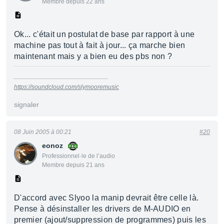
Membre depuis 22 ans
Ok... c'était un postulat de base par rapport à une
machine pas tout à fait à jour... ça marche bien
maintenant mais y a bien eu des pbs non ?
___________________________
https://soundcloud.com/slymooremusic
signaler
08 Juin 2005 à 00:21
#20
eonoz
Professionnel·le de l’audio
Membre depuis 21 ans
D'accord avec Slyoo la manip devrait être celle là.
Pense à désinstaller les drivers de M-AUDIO en
premier (ajout/suppression de programmes) puis les