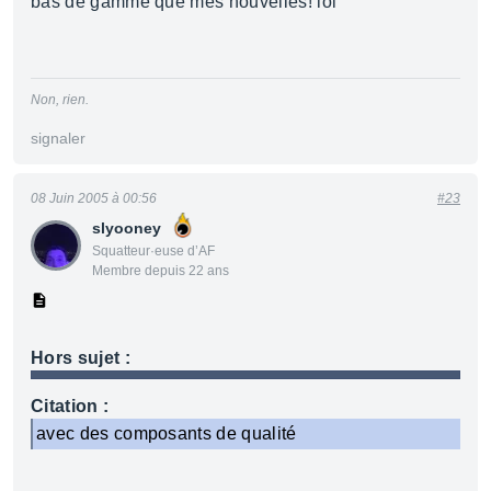
bas de gamme que mes nouvelles! lol
Non, rien.
signaler
08 Juin 2005 à 00:56
#23
slyooney
Squatteur·euse d’AF
Membre depuis 22 ans
Hors sujet :
Citation :
avec des composants de qualité