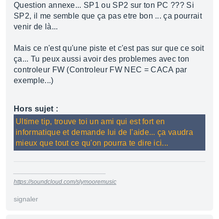
Question annexe... SP1 ou SP2 sur ton PC ??? Si
SP2, il me semble que ça pas etre bon ... ça pourrait
venir de là...
Mais ce n'est qu'une piste et c'est pas sur que ce soit
ça... Tu peux aussi avoir des problemes avec ton
controleur FW (Controleur FW NEC = CACA par
exemple...)
Hors sujet :
Ultime tip, trouve toi un ami qui est fort en
informatique et demande lui de l'aide... ça vaudra
mieux que tout ce qu'on pourra te dire ici...
___________________________
https://soundcloud.com/slymooremusic
signaler