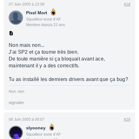
07 Juin 2005 à 23:58
#18
Pixel Mort
Squatteur·euse d’AF
Membre depuis 22 ans
Non mais non...
J'ai SP2 et ça tourne très bien.
De toute manière si ça bloquait avant ace,
maintenant il y a des correctifs.
Tu as installé les derniers drivers avant que ça bug?
Non, rien.
signaler
08 Juin 2005 à 00:07
#19
slyooney
Squatteur·euse d’AF