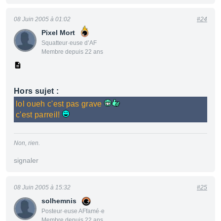
08 Juin 2005 à 01:02
#24
Pixel Mort
Squatteur·euse d’AF
Membre depuis 22 ans
Hors sujet :
lol oueh c'est pas grave
c'est parreil!
Non, rien.
signaler
08 Juin 2005 à 15:32
#25
solhemnis
Posteur·euse AFfamé·e
Membre depuis 22 ans