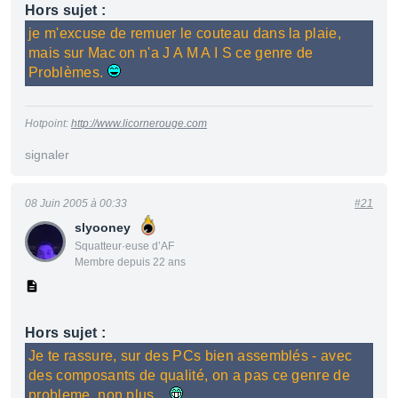
Hors sujet :
je m'excuse de remuer le couteau dans la plaie,
mais sur Mac on n'a J A M A I S ce genre de
Problèmes.
Hotpoint:
http://www.licornerouge.com
signaler
08 Juin 2005 à 00:33
#21
slyooney
Squatteur·euse d’AF
Membre depuis 22 ans
Hors sujet :
Je te rassure, sur des PCs bien assemblés - avec
des composants de qualité, on a pas ce genre de
probleme, non plus...