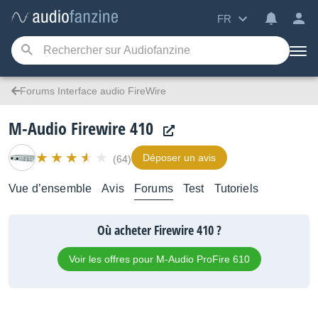
FR
Forums Interface audio FireWire
M-Audio Firewire 410
Déposer un avis
(64)
Vue d’ensemble
Avis
Forums
Test
Tutoriels
Où acheter Firewire 410 ?
Voir les offres pour M-Audio ProFire 610