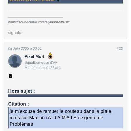
___________________________
https://soundcloud.com/slymooremusic
signaler
08 Juin 2005 à 00:51
#22
Pixel Mort
Squatteur·euse d’AF
Membre depuis 22 ans
Hors sujet :
Citation :
je m'excuse de remuer le couteau dans la plaie,
mais sur Mac on n'a J A M A I S ce genre de
Problèmes