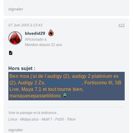
signaler
07 Juin 2005 à 23:43
#15
bluedid29
AFicionado·a
Membre depuis 22 ans
Hors sujet :
Ben moa j'ai de l'audigy (2), audigy 2 platinium ex
(2), Audigy 2 Zs,
Mobilepre USB
, Fortissimo III, SB
Live, Maya 7.1 et tout tourne bien,
maisquesepassetildonc
Vive le partage et la tolérance...
Linux - Midjay plus - Motif 7 - Pa50 - Triton
signaler