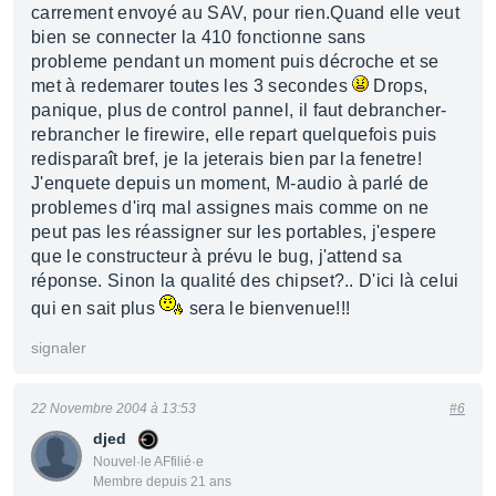
carrement envoyé au SAV, pour rien.Quand elle veut
bien se connecter la 410 fonctionne sans
probleme pendant un moment puis décroche et se
met à redemarer toutes les 3 secondes
Drops,
panique, plus de control pannel, il faut debrancher-
rebrancher le firewire, elle repart quelquefois puis
redisparaît bref, je la jeterais bien par la fenetre!
J'enquete depuis un moment, M-audio à parlé de
problemes d'irq mal assignes mais comme on ne
peut pas les réassigner sur les portables, j'espere
que le constructeur à prévu le bug, j'attend sa
réponse. Sinon la qualité des chipset?.. D'ici là celui
qui en sait plus
sera le bienvenue!!!
signaler
22 Novembre 2004 à 13:53
#6
djed
Nouvel·le AFfilié·e
Membre depuis 21 ans