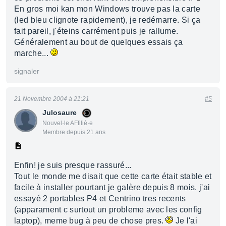
En gros moi kan mon Windows trouve pas la carte
(led bleu clignote rapidement), je redémarre. Si ça
fait pareil, j'éteins carrément puis je rallume.
Généralement au bout de quelques essais ça
marche...
signaler
21 Novembre 2004 à 21:21
#5
Julosaure
Nouvel·le AFfilié·e
Membre depuis 21 ans
Enfin! je suis presque rassuré...
Tout le monde me disait que cette carte était stable et
facile à installer pourtant je galère depuis 8 mois. j'ai
essayé 2 portables P4 et Centrino tres recents
(apparament c surtout un probleme avec les config
laptop), meme bug à peu de chose pres.
Je l'ai