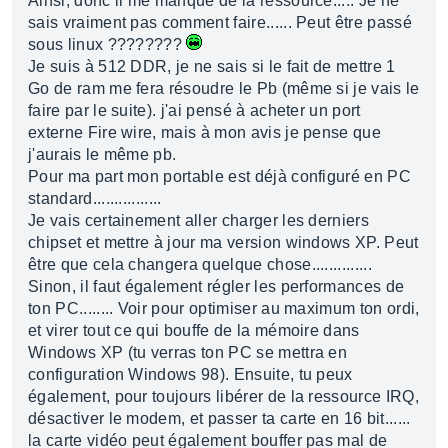
Ainsi, donc il me manque de la ressource..... Je ne
sais vraiment pas comment faire...... Peut être passé
sous linux ????????
Je suis à 512 DDR, je ne sais si le fait de mettre 1
Go de ram me fera résoudre le Pb (même si je vais le
faire par le suite). j'ai pensé à acheter un port
externe Fire wire, mais à mon avis je pense que
j'aurais le même pb.
Pour ma part mon portable est déjà configuré en PC
standard................
Je vais certainement aller charger les derniers
chipset et mettre à jour ma version windows XP. Peut
être que cela changera quelque chose..............
Sinon, il faut également régler les performances de
ton PC........ Voir pour optimiser au maximum ton ordi,
et virer tout ce qui bouffe de la mémoire dans
Windows XP (tu verras ton PC se mettra en
configuration Windows 98). Ensuite, tu peux
également, pour toujours libérer de la ressource IRQ,
désactiver le modem, et passer ta carte en 16 bit......
la carte vidéo peut également bouffer pas mal de