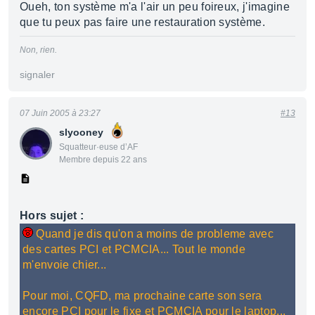
Oueh, ton système m'a l'air un peu foireux, j'imagine
que tu peux pas faire une restauration système.
Non, rien.
signaler
07 Juin 2005 à 23:27
#13
slyooney
Squatteur·euse d’AF
Membre depuis 22 ans
Hors sujet :
Quand je dis qu'on a moins de probleme avec
des cartes PCI et PCMCIA... Tout le monde
m'envoie chier...
Pour moi, CQFD, ma prochaine carte son sera
encore PCI pour le fixe et PCMCIA pour le laptop...