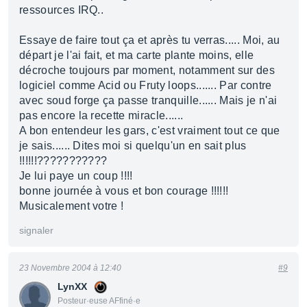
ressources IRQ..
Essaye de faire tout ça et après tu verras..... Moi, au
départ je l'ai fait, et ma carte plante moins, elle
décroche toujours par moment, notamment sur des
logiciel comme Acid ou Fruty loops....... Par contre
avec soud forge ça passe tranquille...... Mais je n'ai
pas encore la recette miracle......
A bon entendeur les gars, c'est vraiment tout ce que
je sais...... Dites moi si quelqu'un en sait plus
!!!!!!???????????
Je lui paye un coup !!!!
bonne journée à vous et bon courage !!!!!!
Musicalement votre !
signaler
23 Novembre 2004 à 12:40
#9
LynXX
Posteur·euse AFfiné·e