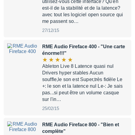
utilisez-vous cette interface? Qu'en
est-il de la stabilité et de la latence?
avec tout les logiciel open source qui
me passent so…
27/12/15
RME Audio Fireface 400
- "Une carte
énorme!!!"
Ableton Live 8 Latence quasi nul
Drivers hyper stables Aucun
souffle,le son est Super,très fidèle Le
+: le son et la latence nul Le-: Je sais
pas...si peut être un volume casque
sur l'in…
25/02/15
RME Audio Fireface 800
- "Bien et
complète"