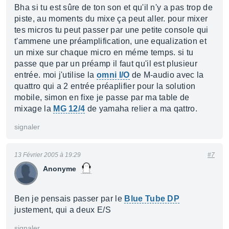
Bha si tu est sûre de ton son et qu'il n'y a pas trop de
piste, au moments du mixe ça peut aller. pour mixer
tes micros tu peut passer par une petite console qui
t'ammene une préamplification, une equalization et
un mixe sur chaque micro en méme temps. si tu
passe que par un préamp il faut qu'il est plusieur
entrée. moi j'utilise la
omni I/O
de M-audio avec la
quattro qui a 2 entrée préaplifier pour la solution
mobile, simon en fixe je passe par ma table de
mixage la
MG 12/4
de yamaha relier a ma qattro.
signaler
13 Février 2005 à 19:29
#7
Anonyme
Ben je pensais passer par le
Blue Tube DP
justement, qui a deux E/S
signaler