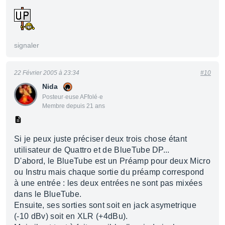
signaler
22 Février 2005 à 23:34
#10
Nida
Posteur·euse AFfolé·e
Membre depuis 21 ans
Si je peux juste préciser deux trois chose étant
utilisateur de Quattro et de BlueTube DP...
D'abord, le BlueTube est un Préamp pour deux Micro
ou Instru mais chaque sortie du préamp correspond
à une entrée : les deux entrées ne sont pas mixées
dans le BlueTube.
Ensuite, ses sorties sont soit en jack asymetrique
(-10 dBv) soit en XLR (+4dBu).