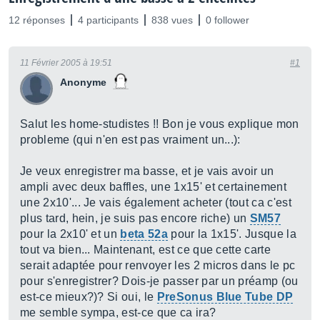
12 réponses
4 participants
838 vues
0 follower
11 Février 2005 à 19:51
#1
Anonyme
Salut les home-studistes !! Bon je vous explique mon
probleme (qui n'en est pas vraiment un...):
Je veux enregistrer ma basse, et je vais avoir un
ampli avec deux baffles, une 1x15' et certainement
une 2x10'... Je vais également acheter (tout ca c'est
plus tard, hein, je suis pas encore riche) un
SM57
pour la 2x10' et un
beta 52a
pour la 1x15'. Jusque la
tout va bien... Maintenant, est ce que cette carte
serait adaptée pour renvoyer les 2 micros dans le pc
pour s'enregistrer? Dois-je passer par un préamp (ou
est-ce mieux?)? Si oui, le
PreSonus Blue Tube DP
me semble sympa, est-ce que ca ira?