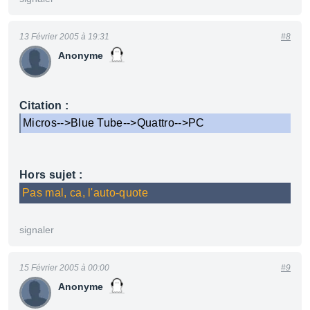
13 Février 2005 à 19:31
#8
Anonyme
Citation :
Micros-->Blue Tube-->Quattro-->PC
Hors sujet :
Pas mal, ca, l'auto-quote
signaler
15 Février 2005 à 00:00
#9
Anonyme