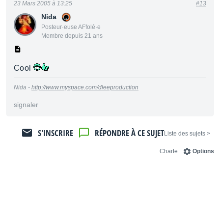
23 Mars 2005 à 13:25
#13
Nida
Posteur·euse AFfolé·e
Membre depuis 21 ans
Cool
Nida -
http://www.myspace.com/dleeproduction
signaler
S'INSCRIRE
RÉPONDRE À CE SUJET
< Liste des sujets
Charte
Options