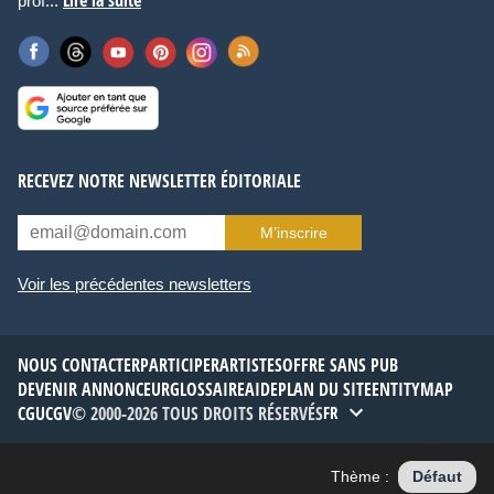
Lire la suite
prof...
RECEVEZ NOTRE NEWSLETTER ÉDITORIALE
M’inscrire
Voir les précédentes newsletters
NOUS CONTACTER
PARTICIPER
ARTISTES
OFFRE SANS PUB
DEVENIR ANNONCEUR
GLOSSAIRE
AIDE
PLAN DU SITE
ENTITYMAP
CGU
CGV
© 2000-2026 TOUS DROITS RÉSERVÉS
FR
Thème :
Défaut