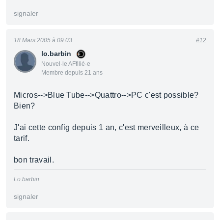
signaler
18 Mars 2005 à 09:03
#12
lo.barbin
Nouvel·le AFfilié·e
Membre depuis 21 ans
Micros-->Blue Tube-->Quattro-->PC c'est possible?
Bien?
J'ai cette config depuis 1 an, c'est merveilleux, à ce
tarif.
bon travail.
Lo.barbin
signaler