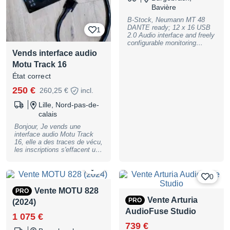
Bavière
B-Stock, Neumann MT 48
DANTE ready; 12 x 16 USB
1
2.0 Audio interface and freely
configurable monitoring
controller (mono, stereo,
Vends interface audio
surround and immersive
Motu Track 16
audio); DANTE ready,
optional Audinate Licence
État correct
required (not included); Mic
250 €
Preamp with 136 dB(A)
260,25 €
incl.
Dynamic Range, Pre-
Lille, Nord-pas-de-
Amplification up to 78 dB;
build-in DSP for EQ- und
calais
Dynamic´s on every Channel
Bonjour, Je vends une
and Reverb Effect;
interface audio Motu Track
Touchscreen with intuitive
16, elle a des traces de vécu,
User Interface; digital Mixer;
les inscriptions s'effacent un
Dual Output Technology (Pre-
peu mais elle fonctionne
FX- and Post-FX-Recording
niquel aucun soucis. Super
at the same time); +48V
0
interface très pratique et de
Phantom Power; compatible
0
très bonne qualité. Envoi
with AES67/RAVENNA; Mic
possible.
Stand thread on the bottom;
Vente MOTU 828
PRO
connectors: 2x Mic/Line
Vente Arturia
PRO
(2024)
Combo Input XLR/Jack 6.3
AudioFuse Studio
mm; 2x Line Input 6.3 mm
1 075 €
Jack, 2x Line Output XLR, 2x
739 €
Line Output 6.3 mm Jack, 2x