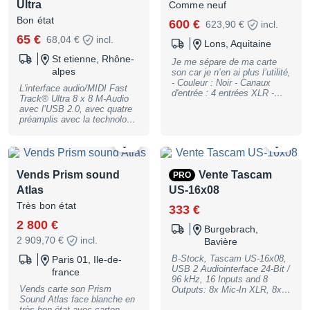
Ultra
Comme neuf
Entrée/sortie ADAT optique
pour ajouter jusqu'à 8 canaux
Bon état
600 €
623,90 €
incl.
numériques Interface USB
65 €
68,04 €
incl.
2.0 TotalMix FX pour le
Lons, Aquitaine
routing et le monitoring
St etienne, Rhône-
Pilotes RME réputés pour
Je me sépare de ma carte
leur stabilité et leur faible
alpes
son car je n’en ai plus l’utilité,
latence Alimentation fantôme
- Couleur : Noir - Canaux
L'interface audio/MIDI Fast
48 V Format compact,
d'entrée : 4 entrées XLR -
Track® Ultra 8 x 8 M-Audio
parfaitement adapté au studio
Canaux de sortie : Sorties
avec l’USB 2.0, avec quatre
comme au mobile La
jack 6,35 mm - Connectivité :
préamplis avec la technologie
Babyface Pro est
USB - Contrôles : 4
Octane™. Vendu sans la
particulièrement intéressante
potentiomètres d'entrée,
prise électrique et sans boite.
0
si vous recherchez une
0
potentiomètre de niveau de
interface très transparente et
sortie, potentiomètres de
fiable, avec une excellente
monitoring - Numéro de série
Vends Prism sound
qualité de préamplification et
Vente Tascam
PRO
: Présent - Accessoires
une connectique permettant
inclus : Câbles de connexion
Atlas
US-16x08
de faire évoluer facilement le
Très bon état. N'hésitez pas
Très bon état
système. État : excellent
333 €
à me contacter pour plus
Boîte et accessoires d'origine
d'informations.
2 800 €
inclus
Burgebrach,
2 909,70 €
incl.
Bavière
B-Stock, Tascam US-16x08,
Paris 01, Ile-de-
USB 2 Audiointerface 24-Bit /
france
96 kHz, 16 Inputs and 8
Vends carte son Prism
Outputs: 8x Mic-In XLR, 8x
Sound Atlas face blanche en
Line-Out 1/4"" TR Jack (2x
très bon état avec carton