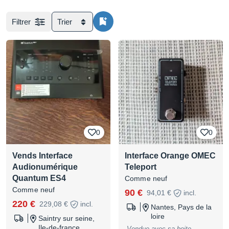
Filtrer
Trier
0
0
Vends Interface
Interface Orange OMEC
Audionumérique
Teleport
Quantum ES4
Comme neuf
Comme neuf
90 €
94,01 €
incl.
220 €
229,08 €
incl.
Nantes, Pays de la
loire
Saintry sur seine,
Ile-de-france
Vendue avec sa boite