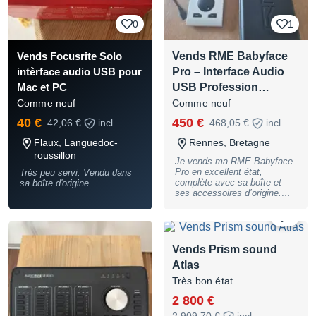
0
1
Vends RME Babyface
Vends Focusrite Solo
Pro – Interface Audio
intèrface audio USB pour
USB Profession…
Mac et PC
Comme neuf
Comme neuf
40 €
450 €
42,06 €
incl.
468,05 €
incl.
Flaux, Languedoc-
Rennes, Bretagne
roussillon
Je vends ma RME Babyface
Pro en excellent état,
Très peu servi. Vendu dans
complète avec sa boîte et
sa boîte d'origine
ses accessoires d’origine.
Une interface audio
professionnelle
0
particulièrement appréciée
pour la qualité de ses
convertisseurs, la
Vends Prism sound
transparence de ses
Atlas
préamplis et la fiabilité des
pilotes RME.
Très bon état
Caractéristiques principales :
2 800 €
4 entrées analogiques : 2
préamplis micro/ligne en