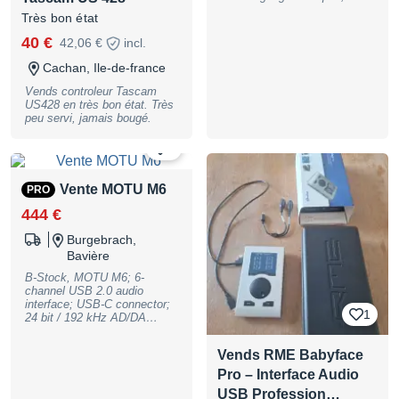
suitable for dynamic and
Très bon état
condenser microphones, 48V
phantom power, up to 60 dB
40 €
42,06 €
incl.
gain, adjustable DSP
functions, Motiv desktop app
Cachan, Ile-de-france
integration, 3.5 mm
headphone output, includes
Vends controleur Tascam
USB-C cable, weight: 138 g,
US428 en très bon état. Très
color: black, B-Stock with full
peu servi, jamais bougé.
warranty, may have slight
traces of use
0
Vente MOTU M6
PRO
444 €
Burgebrach,
Bavière
B-Stock, MOTU M6; 6-
channel USB 2.0 audio
interface; USB-C connector;
1
24 bit / 192 kHz AD/DA
converter; 4x microphone
preamps with +48V phantom
Vends RME Babyface
power each individually
switchable; 4x XLR/jack 6.3
Pro – Interface Audio
mm combo input (switchable
USB Profession…
to Hi-Z instrument input); 2x