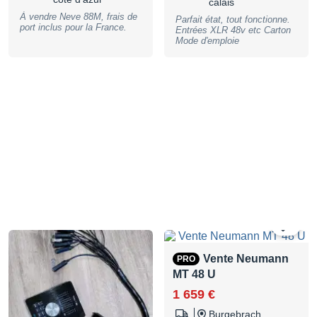
comme les synthés ou les
calais
appareils de DJing. Même les
À vendre Neve 88M, frais de
Parfait état, tout fonctionne.
audiophiles chevronnés y
port inclus pour la France.
Entrées XLR 48v etc Carton
trouveront leur compte en
Mode d'emploie
convertissant leur musique
numérique au format
analogique.
0
Vente Neumann
PRO
MT 48 U
1 659 €
Burgebrach,