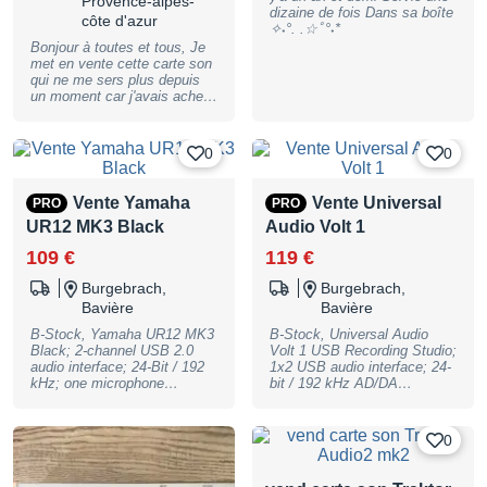
Provence-alpes-
dizaine de fois Dans sa boîte
côte d'azur
✧˖°. .☆ﾟ°˖*
Bonjour à toutes et tous, Je
met en vente cette carte son
qui ne me sers plus depuis
un moment car j'avais acheté
d'autres interfaces. Elle
traîne dans une boîte ce qui
est dommage, car elle
0
0
fonctionne vraiment très bien.
Bon état esthétique global,
quelques légères traces
Vente Yamaha
Vente Universal
PRO
PRO
d'usures. Très bonne
UR12 MK3 Black
Audio Volt 1
interface audio pour son prix !
Pour un setup simple et
109 €
119 €
compact c'est parfait. !
Attention le driver est
Burgebrach,
Burgebrach,
incompatible avec les
Bavière
Bavière
"nouvelles" puces Apple
Silicon de Mac (série M) !
B-Stock, Yamaha UR12 MK3
B-Stock, Universal Audio
Aucun problème sur windows
Black; 2-channel USB 2.0
Volt 1 USB Recording Studio;
et les mac sous Intel. Je n'ai
audio interface; 24-Bit / 192
1x2 USB audio interface; 24-
plus la boite d'origine, vendu
kHz; one microphone
bit / 192 kHz AD/DA
avec câble usb (alimentation
preamp; +48V phantom
converter; integrated
par usb). ✌️
power; incl. Steinberg
microphone preamp with
Cubase AI/LE (download
vintage mic preamp mode;
0
versions) and USB-C to USB
+48V phantom power
type A cable; connections:
switchable; headphone
1x microphone / line combo
amplifier; direct monitoring;