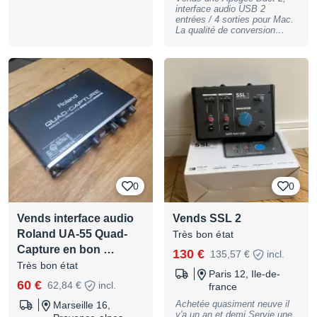
interface audio USB 2
entrées / 4 sorties pour Mac.
La qualité de conversion
Apogee dans un format
desktop : préamplis jusqu'à
75 dB de gain,
convertisseurs excellents
pour la catégorie, contrôleur
unique en aluminium, écran
OLED tactile. Toujours une
référence pour enregistrer
voix et instruments en
mobilité ou en home studio
avec une vraie qualité de
conversion — beaucoup de
monitors de studio ont été
pilotés par une Duet 2.
0
0
Compatibilité : Mac
uniquement. Support logiciel
Apogee arrêté — fonctionne
Vends interface audio
Vends SSL 2
parfaitement, à vérifier pour
les macOS les plus récents.
Roland UA-55 Quad-
Très bon état
Capture en bon …
130 €
135,57 €
incl.
Très bon état
Paris 12, Ile-de-
60 €
62,84 €
incl.
france
Achetée quasiment neuve il
Marseille 16,
y'a un an et demi Servie une