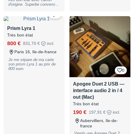
switchable to Hi-Z) -10dB and
d'origine. Superbe conversion
+ 4dB, as Stand Alone Mic-
et horloge. Huit
Preamp useable, 8x Line-Out
préamplificateurs micros
1/4"" TRS balanced, MIDI
0
également très bons...
I/O, Stereo Headphone Out,
Visible en Bretagne. Passage
DSP Audio Mixer,
en IDF et dans l'Est en aout.
Compressor and 4-Band-EQ
Prism Lyra 1
Envoi possible.
in every Input Channel of the
Très bon état
DSP-Mixers, USB Audio
Compliance 2.0 for iOS-Unit
800 €
831,70 €
incl.
Connection, for Pc/Mac, incl.
Rack-Kit and Power Supply,
Paris 16, Ile-de-france
B-Stock with full warranty,
may have slight traces of use
Je me sépare de ma carte
son prism Lyra 1 au prix de
800 euro
0
Apogee Duet 2 USB —
interface audio 2 in / 4
out (Mac)
Très bon état
190 €
197,91 €
incl.
Aubervilliers, Ile-de-
france
Vends une Apogee Duet 2,