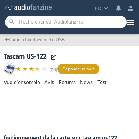
FR
Forums Interface audio USB
Tascam US-122
Déposer un avis
(26)
Vue d’ensemble
Avis
Forums
News
Test
foctionnement de la carte son tascam us122