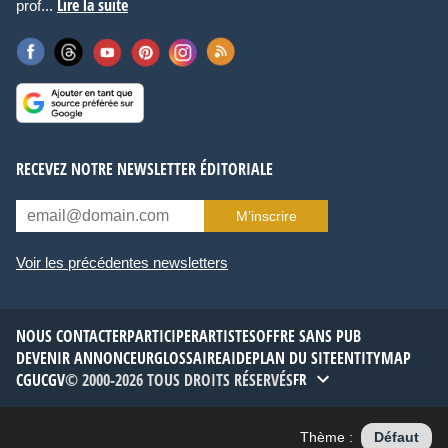
Lire la suite
prof...
RECEVEZ NOTRE NEWSLETTER ÉDITORIALE
M’inscrire
Voir les précédentes newsletters
NOUS CONTACTER
PARTICIPER
ARTISTES
OFFRE SANS PUB
DEVENIR ANNONCEUR
GLOSSAIRE
AIDE
PLAN DU SITE
ENTITYMAP
CGU
CGV
© 2000-2026 TOUS DROITS RÉSERVÉS
FR
Thème :
Défaut