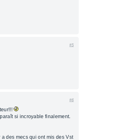
#5
#6
eur!!!
paraît si incroyable finalement.
 y a des mecs qui ont mis des Vst