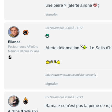
une bière ? (alerte airone
)
signaler
05 Novembre 2004 à 14:17
Ellance
Posteur·euse AFfolé·e
Alerte déformation
: Le Satis d'hi
Membre depuis 22 ans
http://www.myspace.com/elanceworld
signaler
05 Novembre 2004 à 17:33
Barna > ce n'est pas la peine de rej
AirOne (Exclusiv)