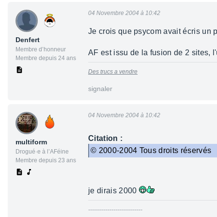
04 Novembre 2004 à 10:42
Je crois que psycom avait écris un pe
Denfert
Membre d’honneur
AF est issu de la fusion de 2 sites, l'
Membre depuis 24 ans
Des trucs a vendre
signaler
04 Novembre 2004 à 10:42
Citation :
multiform
© 2000-2004 Tous droits réservés
Drogué·e à l’AFéine
Membre depuis 23 ans
je dirais 2000
----------------------------