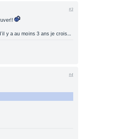
#3
ruver!!
'il y a au moins 3 ans je crois...
#4