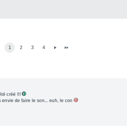
1
2
3
4
été créé !!!
 envie de faire le son... euh, le con