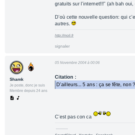
gratuits sur l'internet!!!" (ah bah oui, 
D'où cette nouvelle question: qui c'
autres.
http://moli.fr
signaler
05 Novembre 2004 à 00:06
Citation :
Shamk
D'ailleurs... 5 ans : ça se fête, non 
Je poste, donc je suis
Membre depuis 24 ans
C'est pas con ca
----------