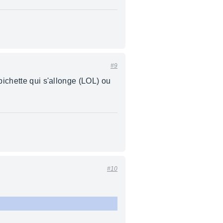
#9
bichette qui s'allonge (LOL) ou
#10