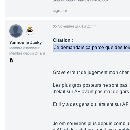
SoundCloud
-
Youtube
-
Facebook
signaler
05 Novembre 2004 à 11:44
Citation :
Yannou le Jacky
Je demandais ça parce que des fois
Membre d’honneur
Membre depuis 24 ans
Grave erreur de jugement mon cher 
Les plus gros posteurs ne sont pas l
J'était sur AF avant pas mal de gars
Et il y a des gens qui étaient sur AF 
Je em souviens plus depuis combiuen
d'AF et de astahoo, qui il me sembl