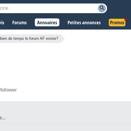
vis
Forums
Annuaires
Petites annonces
Promos
ien de temps le forum AF existe?
 follower
...