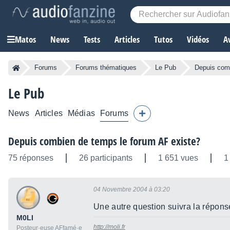
Matos
News
Tests
Articles
Tutos
Vidéos
A
Forums
Forums thématiques
Le Pub
Depuis comb
Le Pub
News
Articles
Médias
Forums
Depuis combien de temps le forum AF existe?
75 réponses
26 participants
1 651 vues
1
04 Novembre 2004 à 03:20
Une autre question suivra la réponse
M0LI
http://moli.fr
Posteur·euse AFfamé·e