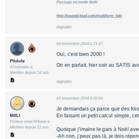
Passage en mode Multi
http://soundcloud.com/multiform_bdx
signaler
04 Novembre 2004 à 15:47
Oui, c'est bien 2000 !
Pitdule
On en parlait, hier soir au SATIS av
AFicionado·a
Membre depuis 24 ans
signaler
05 Novembre 2004 à 00:04
Je demandais ça parce que des fois 
M0LI
En faisant un petit calcul simple, c
Posteur·euse AFfamé·e
Membre depuis 22 ans
Quoique j'imaine le gars à Noël ave
-Ah non, j'peux pas là, je dois répon