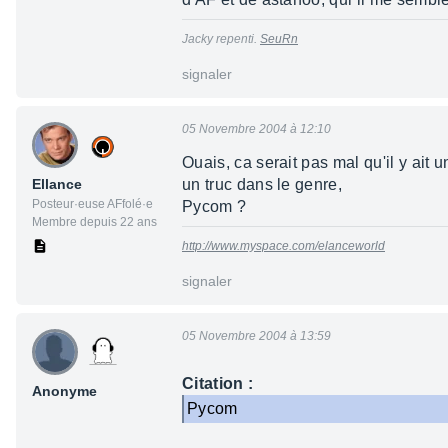
Jacky repenti.
SeuRn
signaler
05 Novembre 2004 à 12:10
Ouais, ca serait pas mal qu'il y ait
Ellance
un truc dans le genre,
Posteur·euse AFfolé·e
Pycom ?
Membre depuis 22 ans
http://www.myspace.com/elanceworld
signaler
05 Novembre 2004 à 13:59
Citation :
Anonyme
Pycom