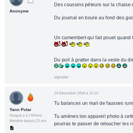
Des coussins péteurs sur la chaise d
Anonyme
Du journal en boule au fond des g
Un camembert qui fait pouet quand 
Du poil à gratter dans la veste du di
signaler
24 Décembre 2004 à 10:10
Tu balances un mail de fausses rum
Yann Polar
Drogué·e à l’AFéine
Tu amènes ton appareil photo à cette
Membre depuis 23 ans
pourras te passer de retoucher les i