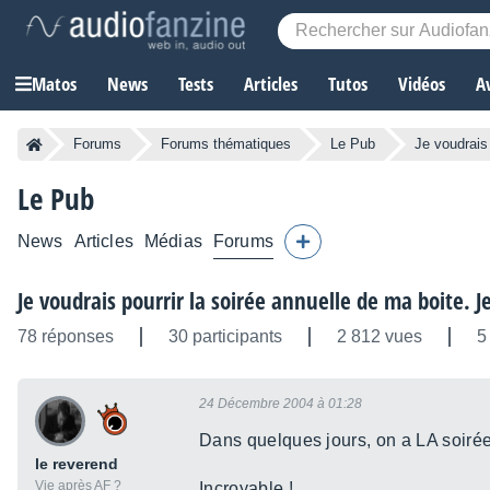
Matos
News
Tests
Articles
Tutos
Vidéos
A
Forums
Forums thématiques
Le Pub
Je voudrais 
Le Pub
News
Articles
Médias
Forums
Je voudrais pourrir la soirée annuelle de ma boite. J
78 réponses
30 participants
2 812 vues
5
24 Décembre 2004 à 01:28
Dans quelques jours, on a LA soirée 
le reverend
Vie après AF ?
Incroyable !