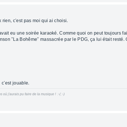
x rien, c'est pas moi qui ai choisi.
y avait eu une soirée karaoké. Comme quoi on peut toujours fai
on "La Bohême" massacrée par le PDG, ça lui était resté. On 
, c'est jouable.
s où j'aurais pu faire de la musique ! :-( :-)