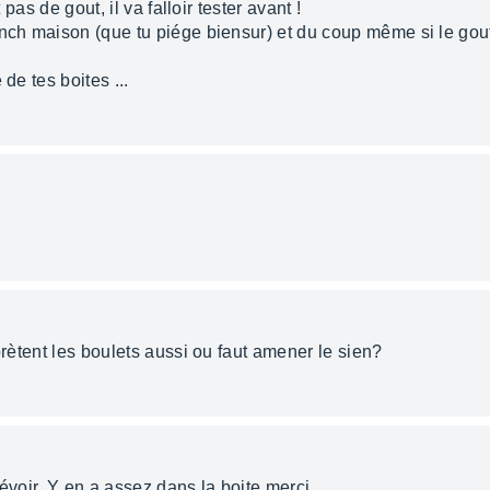
 pas de gout, il va falloir tester avant !
nch maison (que tu piége biensur) et du coup même si le gout r
de tes boites ...
prètent les boulets aussi ou faut amener le sien?
révoir. Y en a assez dans la boite merci.