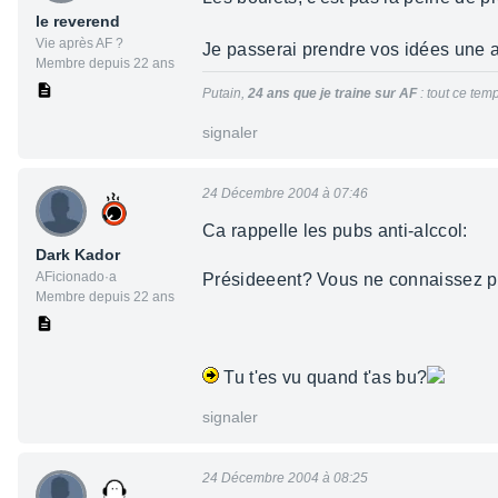
le reverend
Vie après AF ?
Je passerai prendre vos idées une au
Membre depuis 22 ans
Putain,
24 ans
que je traine sur AF
: tout ce temp
signaler
24 Décembre 2004 à 07:46
Ca rappelle les pubs anti-alccol:
Dark Kador
AFicionado·a
Présideeent? Vous ne connaissez pas
Membre depuis 22 ans
Tu t'es vu quand t'as bu?
signaler
24 Décembre 2004 à 08:25