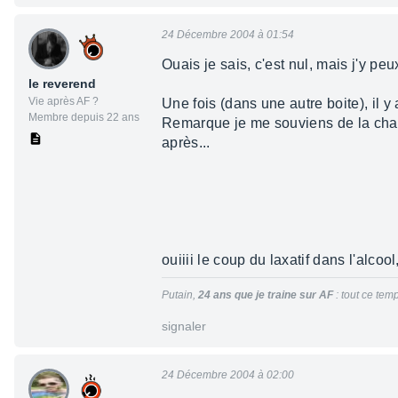
24 Décembre 2004 à 01:54
Ouais je sais, c'est nul, mais j'y peu
le reverend
Vie après AF ?
Une fois (dans une autre boite), il 
Membre depuis 22 ans
Remarque je me souviens de la chans
après...
ouiiii le coup du laxatif dans l'alcool
Putain,
24 ans
que je traine sur AF
: tout ce temp
signaler
24 Décembre 2004 à 02:00