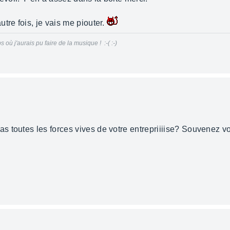
tre fois, je vais me piouter.
s où j'aurais pu faire de la musique ! :-( :-)
 toutes les forces vives de votre entrepriiiise? Souvenez v