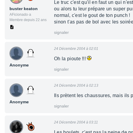
Le truc c'est qu'il en faut un qui n'est
buster keaton
ou alors tu leur prépare un super pu
AFicionado·a
normal, c'est le gout de ton punch !
Membre depuis 22 ans
sinon t'as pas de bol avec les soirée 
signaler
24 Décembre 2004 à 02:01
Oh la pioute !!!
Anonyme
signaler
24 Décembre 2004 à 02:13
Ils prètent les chaussures, mais ils 
Anonyme
signaler
24 Décembre 2004 à 03:11
Les boulets, c'est pas la peine de p