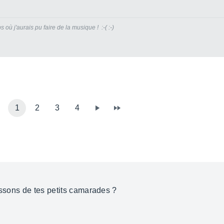
s où j'aurais pu faire de la musique ! :-( :-)
1
2
3
4
issons de tes petits camarades ?