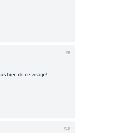
#9
ous bien de ce visage!
#10