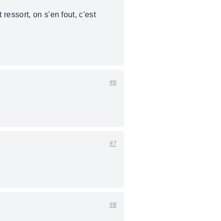
essort, on s'en fout, c'est
#6
#7
#8