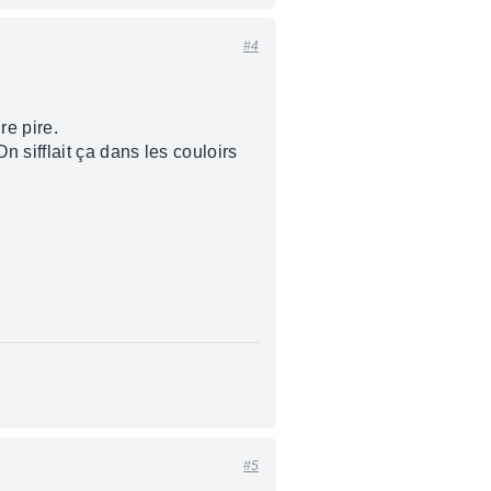
#4
re pire.
sifflait ça dans les couloirs
#5