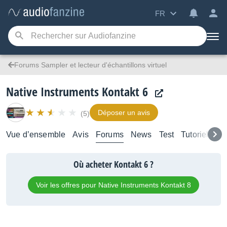
FR
Forums Sampler et lecteur d'échantillons virtuel
Native Instruments Kontakt 6
Déposer un avis
(5)
Vue d’ensemble
Avis
Forums
News
Test
Tutoriels
Où acheter Kontakt 6 ?
Voir les offres pour Native Instruments Kontakt 8