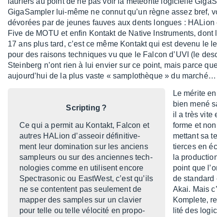
lauriers au point de ne pas voir la météo­rite logi­cielle Giga­Sa
Giga­Sam­pler lui-même ne connut qu’un règne assez bref, v
dévo­rées par de jeunes fauves aux dents longues : HALion 
Five de MOTU et enfin Kontakt de Native Instru­ments, dont 
17 ans plus tard, c’est ce même Kontakt qui est devenu le le
pour des raisons tech­niques vu que le Falcon d’UVI (le des
Stein­berg n’ont rien à lui envier sur ce point, mais parce que
aujour­d’hui de la plus vaste « samplo­thèque » du marché… e
Le mérite en 
bien mené sa
Scrip­ting ?
il a très vit
Ce qui a permit au Kontakt, Falcon et
forme et no
autres HALion d’as­seoir défi­ni­ti­ve­
mettant sa tec
ment leur domi­na­tion sur les anciens
tierces en éc
sampleurs ou sur des anciennes tech­
la produc­ti
no­lo­gies comme en utilisent encore
point que l’o
Spec­tra­so­nic ou East­West, c’est qu’ils
de stan­dard
ne se contentent pas seule­ment de
Akai. Mais c
mapper des samples sur un clavier
Komplete, re
pour telle ou telle vélo­cité en propo­
lité des logi