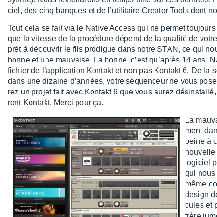
ciel, des cinq banques et de l’uti­li­taire Crea­tor Tools dont n
Tout cela se fait via le Native Access qui ne permet toujours
que la vitesse de la procé­dure dépend de la qualité de votr
prêt à décou­vrir le fils prodigue dans notre STAN, ce qui no
bonne et une mauvaise. La bonne, c’est qu’après 14 ans, Native
fichier de l’ap­pli­ca­tion Kontakt et non pas Kontakt 6. De la 
dans une dizaine d’an­nées, votre séquen­ceur ne vous pose
rez un projet fait avec Kontakt 6 que vous aurez désins­tallé,
ront Kontakt. Merci pour ça.
La mauva
ment dans
peine à c
nouvelle v
logi­ciel
qui nous 
même cou
design de
cules et 
frère ju