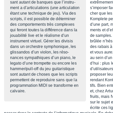
sant autant de banques que l’ins­tru­
extrê­me­ment
ment a d’ar­ti­cu­la­tions (une arti­cu­la­tion
s’im­po­ser f
étant une tech­nique de jeu). Via des
cher que les 
scripts, il est possible de déter­mi­ner
Komplete per
des compor­te­ments très complexes
d’une part, m
qui feront toutes la diffé­rence dans la
ments et d’e
joua­bi­lité live et le réalisme d’un
de samples. 
instru­ment virtuel. Gérer les divi­sis
brûlée n’hé­s
dans un orchestre sympho­nique, les
des rabais à 
glis­san­dos d’un violon, les réso­
et vous aure
nances sympa­thiques d’un piano, le
au sein d’un
legato d’une trom­pette ou encore les
d’hui : plus 
hammer/pull-off du jeu guita­ris­tique
d’uti­li­sa­t
sont autant de choses que les scripts
propo­ser le
permettent de repro­duire sans que la
rendant Kont
program­ma­tion MIDI se trans­forme en
tifs. Bien en
calvaire.
et, chez Art
fruits, mais
sur le sujet
écrite ces li