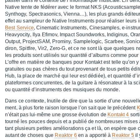
passer dans le contexte de l’in­for­ma­tique musi­cale. En de
Native tente de fédé­rer avec le format NKS (Acous­tic­sample
Synthogy, Spec­tra­so­nics, Vien­na…), les plus grands éditeu
effet au sampleur de Native Instru­ments pour réali­ser leurs in
Best Service
, Cine­ma­tic Instru­ments, Cine­samples, e-inst
Heavyo­city, Ilya Efimov, Impact Sound­works, Indi­gi­nus, Or
Output, Project­SAM, Prominy, Sample­lo­gic, Scar­bee, Sonic­c
di­ron, Spit­fire, Vir2, Zero-G, et ce ne sont là que quelque
les produits sont utili­sés sur quan­tité d’al­bums comme pou
L’offre en matière de banques pour Kontakt est telle qu’on
gratuites ou pas chères du tout prove­nant de tous petits édit
Hub, la place de marché qui leur est dédiée), et quan­tité d’in
plate­formes concur­rentes, de la guitare à réso­na­teur à la s
ou quan­tité d’ins­tru­ments des musiques du monde.
Dans ce contexte, Inutile de dire que la sortie d’une nouvelle
ment, à plus forte raison lorsque l’on sait que le précé­dent
K
n’était pas lui-même une grosse évolu­tion de
Kontakt 4
sorti
tourné les pouces depuis et a publié de nombreuses mises à j
tant plusieurs petites amélio­ra­tions ça et là, on espère qu
autant de choses que
Reak­tor 6
en a apporté à
Reak­tor 5
il