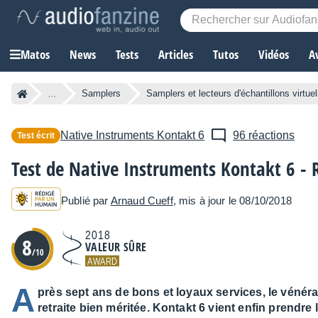
Matos
News
Tests
Articles
Tutos
Vidéos
A
...
Samplers
Samplers et lecteurs d'échantillons virtue
Native Instruments
Kontakt 6
96 réactions
Test écrit
Test de Native Instruments Kontakt 6 - 
Publié par
Arnaud Cueff
, mis à jour le 08/10/2018
2018
8
VALEUR SÛRE
/10
AWARD
A
près sept ans de bons et loyaux services, le vénér
retraite bien méritée. Kontakt 6 vient enfin prendre 