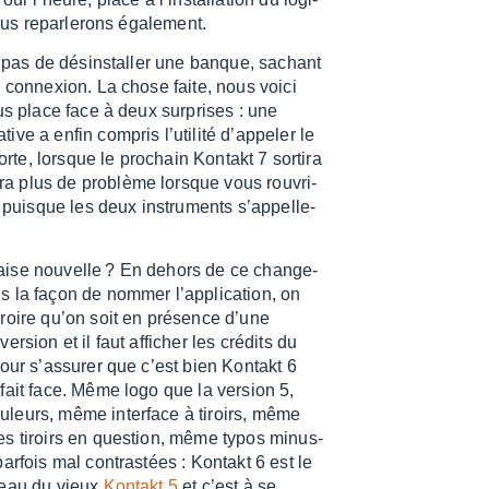
ous repar­le­rons égale­ment.
 pas de désins­tal­ler une banque, sachant
e connexion. La chose faite, nous voici
us place face à deux surprises : une
 a enfin compris l’uti­lité d’ap­pe­ler le
sorte, lorsque le prochain Kontakt 7 sortira
ra plus de problème lorsque vous rouvri­
 puisque les deux instru­ments s’ap­pel­le­
ise nouvelle ? En dehors de ce chan­ge­
 la façon de nommer l’ap­pli­ca­tion, on
roire qu’on soit en présence d’une
ersion et il faut affi­cher les crédits du
 pour s’as­su­rer que c’est bien Kontakt 6
fait face. Même logo que la version 5,
leurs, même inter­face à tiroirs, même
s tiroirs en ques­tion, même typos minus­
parfois mal contras­tées : Kontakt 6 est le
meau du vieux
Kontakt 5
et c’est à se