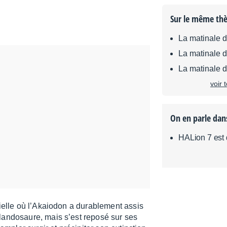
Sur le même th
La matinale 
La matinale 
La matinale 
voir 
On en parle dan
HALion 7 est 
ielle où l’Akaio­don a dura­ble­ment assis
olan­do­saure, mais s’est reposé sur ses