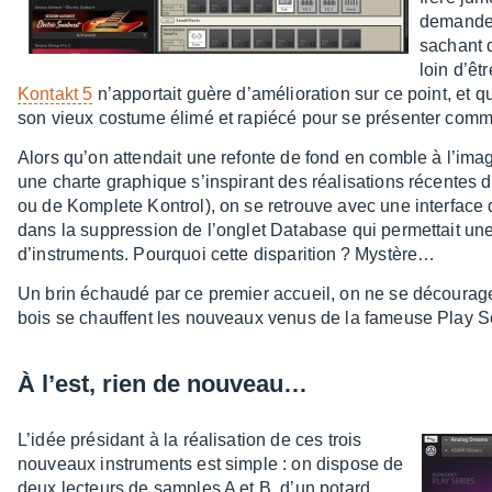
deman­de
sachant q
loin d’êtr
Kontakt 5
n’ap­por­tait guère d’amé­lio­ra­tion sur ce point, et
son vieux costume élimé et rapiécé pour se présen­ter comme
Alors qu’on atten­dait une refonte de fond en comble à l’imag
une charte graphique s’ins­pi­rant des réali­sa­tions récentes
ou de Komplete Kontrol), on se retrouve avec une inter­face d
dans la suppres­sion de l’on­glet Data­base qui permet­tait une
d’ins­tru­ments. Pourquoi cette dispa­ri­tion ? Mystè­re…
Un brin échaudé par ce premier accueil, on ne se décou­rage 
bois se chauffent les nouveaux venus de la fameuse Play S
À l’est, rien de nouveau…
L’idée prési­dant à la réali­sa­tion de ces trois
nouveaux instru­ments est simple : on dispose de
deux lecteurs de samples A et B, d’un potard