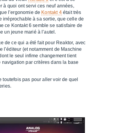
r à quoi ont servi ces neuf années,
ue l’er­go­no­mie de
Kontakt 4
était très
e irré­pro­chable à sa sortie, que celle de
 que ce Kontakt 6 semble se satis­faire de
 un jeune marié à l’au­tel.
e de ce qui a été fait pour Reak­tor, avec
 de l’édi­teur (et notam­ment de Maschine
ont le seul infime chan­ge­ment tient
 navi­ga­tion par critères dans la base
toute­fois pas pour aller voir de quel
eries.