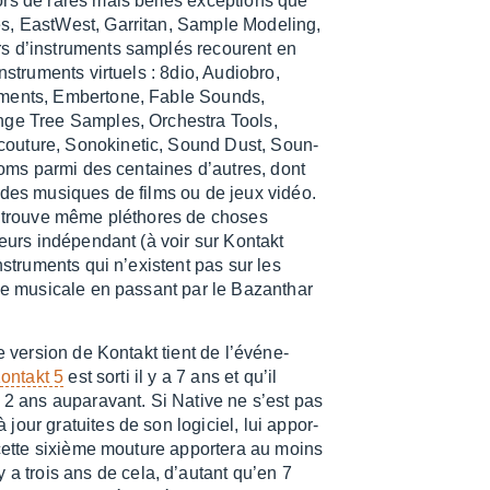
hors de rares mais belles excep­tions que
s, East­West, Garri­tan, Sample Mode­ling,
rs d’ins­tru­ments samplés recourent en
stru­ments virtuels : 8dio, Audio­bro,
ru­ments, Ember­tone, Fable Sounds,
ange Tree Samples, Orches­tra Tools,
ou­ture, Sono­ki­ne­tic, Sound Dust, Soun­
s noms parmi des centaines d’autres, dont
r des musiques de films ou de jeux vidéo.
 y trouve même pléthores de choses
eurs indé­pen­dant (à voir sur Kontakt
s­tru­ments qui n’existent pas sur les
cie musi­cale en passant par le Bazan­thar
 version de Kontakt tient de l’évé­ne­
ontakt 5
est sorti il y a 7 ans et qu’il
 2 ans aupa­ra­vant. Si Native ne s’est pas
our gratuites de son logi­ciel, lui appor­
e cette sixième mouture appor­tera au moins
 y a trois ans de cela, d’au­tant qu’en 7