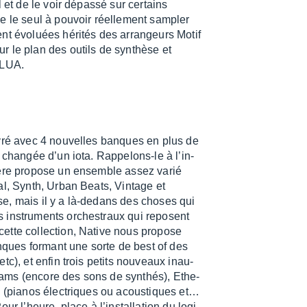
l et de le voir dépassé sur certains
e le seul à pouvoir réel­le­ment sampler
ent évoluées héri­tés des arran­geurs Motif
r le plan des outils de synthèse et
 LUA.
livré avec 4 nouvelles banques en plus de
 chan­gée d’un iota. Rappe­lons-le à l’in­
nière propose un ensemble assez varié
tral, Synth, Urban Beats, Vintage et
e, mais il y a là-dedans des choses qui
s instru­ments orches­traux qui reposent
ette collec­tion, Native nous propose
ques formant une sorte de best of des
etc), et enfin trois petits nouveaux inau­
eams (encore des sons de synthés), Ethe­
s (pianos élec­triques ou acous­tiques et…
 l’heure, place à l’ins­tal­la­tion du logi­