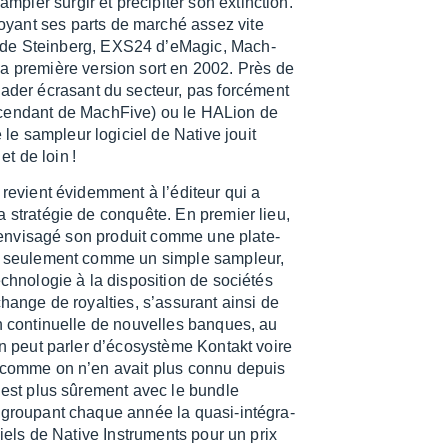
m­pler surgir et préci­pi­ter son extinc­tion.
oyant ses parts de marché assez vite
de Stein­berg, EXS24 d’eMa­gic, Mach­
la première version sort en 2002. Près de
ader écra­sant du secteur, pas forcé­ment
cen­dant de Mach­Five) ou le HALion de
 le sampleur logi­ciel de Native jouit
t de loin !
revient évidem­ment à l’édi­teur qui a
 stra­té­gie de conquête. En premier lieu,
e envi­sagé son produit comme une plate­
n seule­ment comme un simple sampleur,
h­no­lo­gie à la dispo­si­tion de socié­tés
hange de royal­ties, s’as­su­rant ainsi de
on conti­nuelle de nouvelles banques, au
n peut parler d’éco­sys­tème Kontakt voire
 comme on n’en avait plus connu depuis
’est plus sûre­ment avec le bundle
grou­pant chaque année la quasi-inté­gra­
­ciels de Native Instru­ments pour un prix