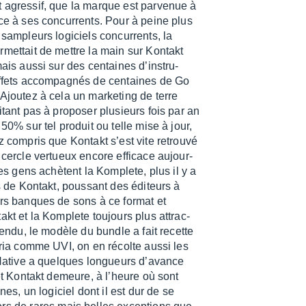
 agres­sif, que la marque est parve­nue à
ace à ses concur­rents. Pour à peine plus
sampleurs logi­ciels concur­rents, la
met­tait de mettre la main sur Kontakt
ais aussi sur des centaines d’ins­tru­
f­fets accom­pa­gnés de centaines de Go
Ajou­tez à cela un marke­ting de terre
i­tant pas à propo­ser plusieurs fois par an
50% sur tel produit ou telle mise à jour,
z compris que Kontakt s’est vite retrouvé
 cercle vertueux encore effi­cace aujour­
les gens achètent la Komplete, plus il y a
eurs de Kontakt, pous­sant des éditeurs à
urs banques de sons à ce format et
akt et la Komplete toujours plus attrac­
tendu, le modèle du bundle a fait recette
u­ria comme UVI, on en récolte aussi les
 Native a quelques longueurs d’avance
 et Kontakt demeure, à l’heure où sont
gnes, un logi­ciel dont il est dur de se