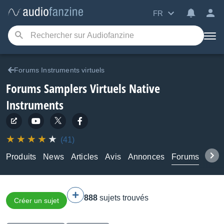
FR
Forums Instruments virtuels
Forums Samplers Virtuels Native
Instruments
(41)
Produits
News
Articles
Avis
Annonces
Forums
Tuto
888
sujets trouvés
Créer un sujet