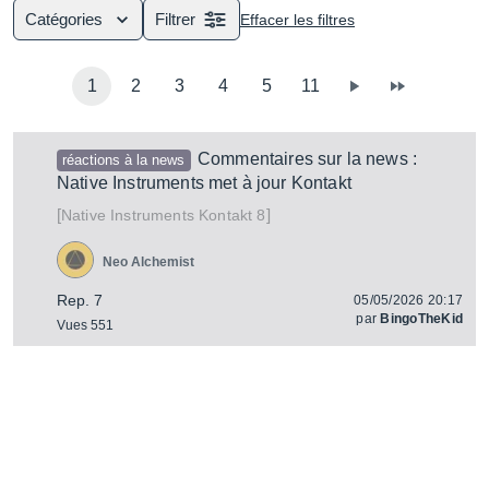
Catégories
Filtrer
Effacer les filtres
1
2
3
4
5
11
Commentaires sur la news :
réactions à la news
Native Instruments met à jour Kontakt
[
]
Kontakt 8
Native Instruments
Neo Alchemist
Rep. 7
05/05/2026 20:17
par
BingoTheKid
Vues 551