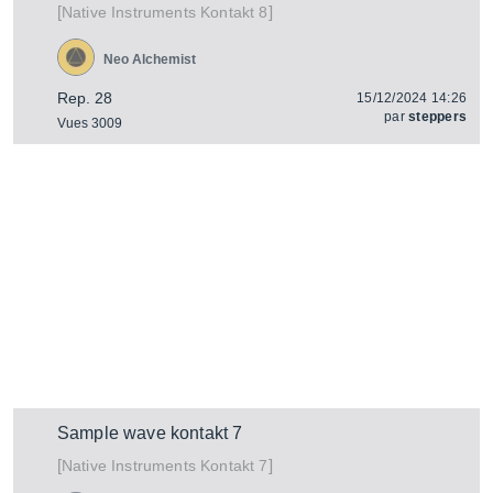
[
]
Kontakt 8
Native Instruments
Neo Alchemist
Rep. 28
15/12/2024 14:26
par
steppers
Vues 3009
Sample wave kontakt 7
[
]
Kontakt 7
Native Instruments