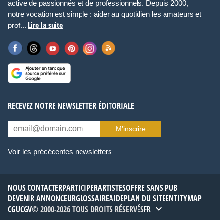
active de passionnés et de professionnels. Depuis 2000,
notre vocation est simple : aider au quotidien les amateurs et
Lire la suite
prof...
RECEVEZ NOTRE NEWSLETTER ÉDITORIALE
M’inscrire
Voir les précédentes newsletters
NOUS CONTACTER
PARTICIPER
ARTISTES
OFFRE SANS PUB
DEVENIR ANNONCEUR
GLOSSAIRE
AIDE
PLAN DU SITE
ENTITYMAP
CGU
CGV
© 2000-2026 TOUS DROITS RÉSERVÉS
FR