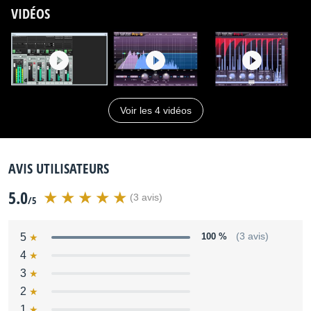
VIDÉOS
Voir les 4 vidéos
AVIS UTILISATEURS
5.0
(3 avis)
/5
5
100 %
(3 avis)
4
3
2
1