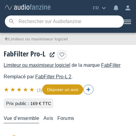
FR
Limiteur ou maximiseur logiciel
FabFilter Pro-L
Limiteur ou maximiseur logiciel
de la marque
FabFilter
Remplacé par
FabFilter
Pro-L 2
.
Déposer un avis
(3)
Prix public :
169 € TTC
Vue d’ensemble
Avis
Forums