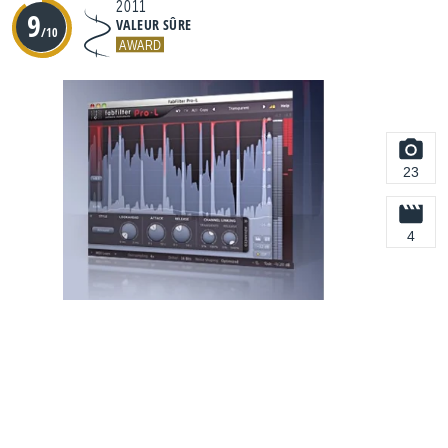
2011
9
VALEUR SÛRE
/10
AWARD
23
4