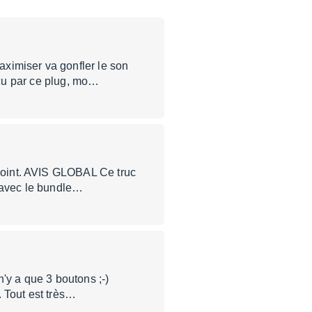
imiser va gonfler le son
çu par ce plug, mo…
int. AVIS GLOBAL Ce truc
au avec le bundle…
 n'y a que 3 boutons ;-)
Tout est très…