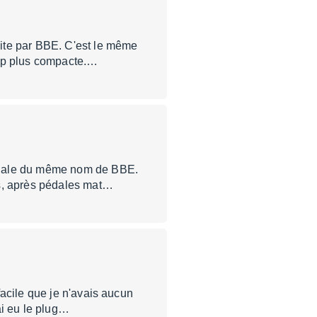
ite par BBE. C'est le même
oup plus compacte.…
pédale du même nom de BBE.
és, après pédales mat…
acile que je n'avais aucun
ai eu le plug…