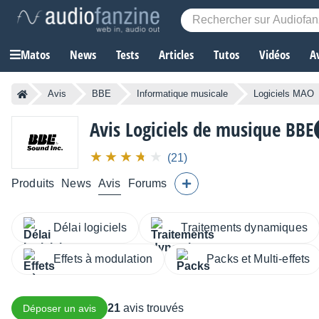
Matos
News
Tests
Articles
Tutos
Vidéos
A
Avis
BBE
Informatique musicale
Logiciels MAO
Avis Logiciels de musique BBE
(21)
Produits
News
Avis
Forums
Délai logiciels
Traitements dynamiques
Effets à modulation
Packs et Multi-effets
21
avis trouvés
Déposer un avis