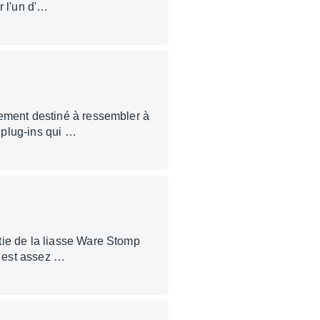
r l'un d'…
rement destiné à ressembler à
 plug-ins qui …
tie de la liasse Ware Stomp
l est assez …