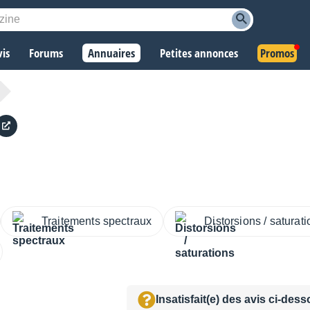
vis
Forums
Annuaires
Petites annonces
Promos
Traitements spectraux
Distorsions / saturat
Insatisfait(e) des avis ci-des