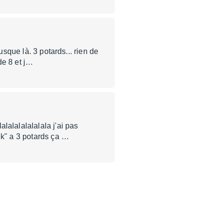
usque là. 3 potards... rien de
e 8 et j…
lalalalalala j'ai pas
uk" a 3 potards ça …