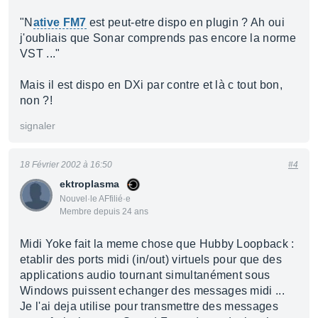
"N
ative FM7
est peut-etre dispo en plugin ? Ah oui
j'oubliais que Sonar comprends pas encore la norme
VST ..."
Mais il est dispo en DXi par contre et là c tout bon,
non ?!
signaler
18 Février 2002 à 16:50
#4
ektroplasma
Nouvel·le AFfilié·e
Membre depuis 24 ans
Midi Yoke fait la meme chose que Hubby Loopback :
etablir des ports midi (in/out) virtuels pour que des
applications audio tournant simultanément sous
Windows puissent echanger des messages midi ...
Je l'ai deja utilise pour transmettre des messages