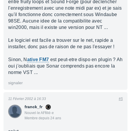
entre fruity loops et Sound Forge (pour declencher
l'enregistrement avec une note midi par ex) et je sais
qu'il fonctionne donc correctement sous Windaube
98SE. Aucune idee de la compatibilite avec
win2000, mais il existe une version pour NT ...
Le logiciel est facile a trouver sur le net, rapide a
installer, donc pas de raison de ne pas l'essayer !
Sinon, N
ative FM7
est peut-etre dispo en plugin ? Ah
oui j'oubliais que Sonar comprends pas encore la
norme VST ...
signaler
11 Février 2002 à 16:33
#5
franck_fr
Nouvel·le AFfilié·e
Membre depuis 24 ans