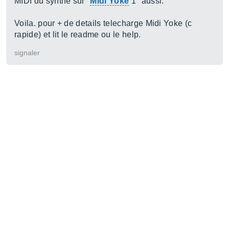
MIDI du synthé sur "
Midi Yoke
1" aussi.
Voila. pour + de details telecharge Midi Yoke (c
rapide) et lit le readme ou le help.
signaler