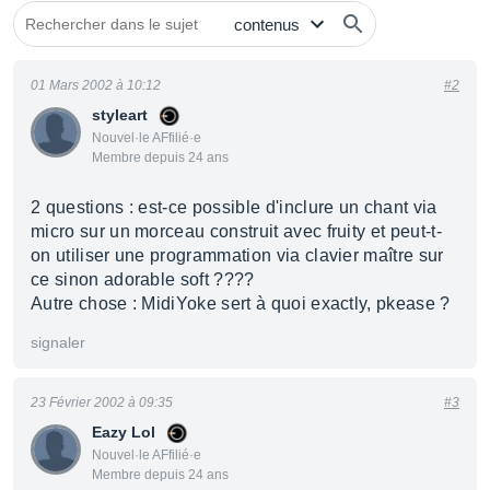
01 Mars 2002 à 10:12
#2
styleart
Nouvel·le AFfilié·e
Membre depuis 24 ans
2 questions : est-ce possible d'inclure un chant via
micro sur un morceau construit avec fruity et peut-t-
on utiliser une programmation via clavier maître sur
ce sinon adorable soft ????
Autre chose : MidiYoke sert à quoi exactly, pkease ?
signaler
23 Février 2002 à 09:35
#3
Eazy Lol
Nouvel·le AFfilié·e
Membre depuis 24 ans