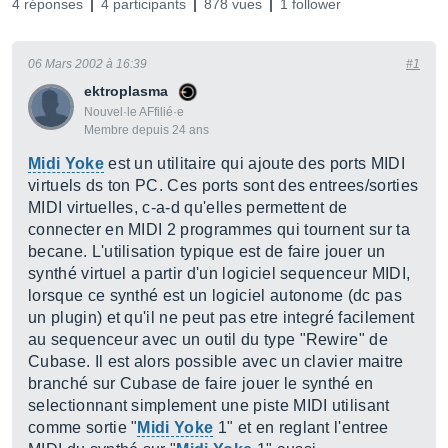
4 réponses
4 participants
878 vues
1 follower
06 Mars 2002 à 16:39
#1
ektroplasma
Nouvel·le AFfilié·e
Membre depuis 24 ans
Midi Yoke
est un utilitaire qui ajoute des ports MIDI
virtuels ds ton PC. Ces ports sont des entrees/sorties
MIDI virtuelles, c-a-d qu'elles permettent de
connecter en MIDI 2 programmes qui tournent sur ta
becane. L'utilisation typique est de faire jouer un
synthé virtuel a partir d'un logiciel sequenceur MIDI,
lorsque ce synthé est un logiciel autonome (dc pas
un plugin) et qu'il ne peut pas etre integré facilement
au sequenceur avec un outil du type "Rewire" de
Cubase. Il est alors possible avec un clavier maitre
branché sur Cubase de faire jouer le synthé en
selectionnant simplement une piste MIDI utilisant
comme sortie "
Midi Yoke
1" et en reglant l'entree