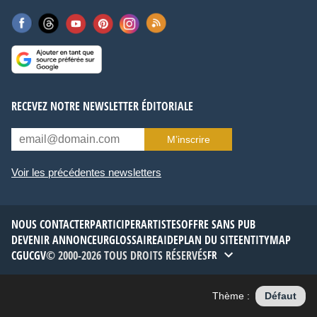
RECEVEZ NOTRE NEWSLETTER ÉDITORIALE
M’inscrire
Voir les précédentes newsletters
NOUS CONTACTER
PARTICIPER
ARTISTES
OFFRE SANS PUB
DEVENIR ANNONCEUR
GLOSSAIRE
AIDE
PLAN DU SITE
ENTITYMAP
CGU
CGV
© 2000-2026 TOUS DROITS RÉSERVÉS
FR
Thème :
Défaut