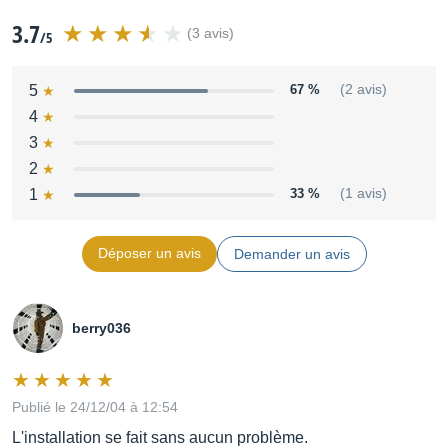
3.7
(3 avis)
/5
5
67 %
(2 avis)
4
3
2
1
33 %
(1 avis)
Déposer un avis
Demander un avis
berry036
Publié le 24/12/04 à 12:54
L'installation se fait sans aucun problème.