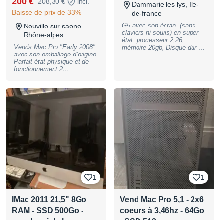
200 €
208,30 €
incl.
Dammarie les lys, Ile-
Baisse de prix de 33%
de-france
G5 avec son écran. (sans
Neuville sur saone,
claviers ni souris) en super
Rhône-alpes
état. processeur 2,26,
Vends Mac Pro "Early 2008"
mémoire 20gb, Disque dur 1t,
avec son emballage d’origine.
OS 10.6. avec cubase etc....
Parfait état physique et de
fonctionnement 2
Processeurs 64bit Quad-Core
Xeon 5400 à 2,8GHz (4
cœurs par processeurs). 4
Emplacements pour disques
durs ou SSD SATA 3,5" ou
2,8" avec adaptateur. 2
Emplacements
supplémentaires en lieu et
place de ceux prévus pour
des lecteurs CD
(Connectique déjà en place)
Livré avec Mac OS 10.11 (El
Capitan) fraîchement installé
Possibilité d’installer
1
1
Windows (7 minimum) sur un
autre support et ainsi passer
de Mac OS à Windows (en
IMac 2011 21,5" 8Go
Vend Mac Pro 5,1 - 2x6
choisissant l’OS au
démarrage) : les deux
RAM - SSD 500Go -
coeurs à 3,46hz - 64Go
principaux OS dans la même