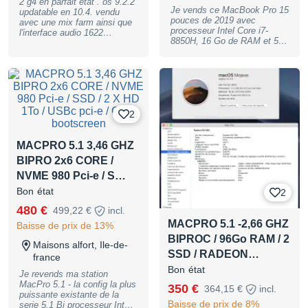
2 g4 en parfait état . os 9.2.2
Je vends ce MacBook Pro 15
updatable en 10.4. vendu
pouces de 2019 avec
avec une mix farm ainsi que
processeur Intel Core i7-
l'interface audio 1622
8850H, 16 Go de RAM et 500
digidesign. a prendre sur
Go de stockage. - Type de
place dans le 22.
produit : Ordinateur portable
Apple - Marque : Apple -
Modèle : MacBook Pro 15
pouces - Année : 2019 -
Processeur : Intel Core i7-
8850H 2.6 GHz - Mémoire
2
vive : 16 Go DDR4 -
Stockage : SSD 500 Go -
Écran : 15 pouces -
MACPRO 5.1 3,46 GHZ
Utilisation : Polyvalent -
BIPRO 2x6 CORE /
Numéro de série : Disponible
NVME 980 Pci-e / S…
Très bon état, juste un petit
impact cf photo Je l'ai utilisé
Bon état
2
pour de la production
musicale depuis 2019. J'ai
480 €
499,22 €
incl.
besoin aujourd'hui d'un
MACPRO 5.1 -2,66 GHZ
Baisse de prix de 13%
ordinateur plus puissant c'est
pour cette raison que je le
BIPROC / 96Go RAM / 2
Maisons alfort, Ile-de-
vends. N'hésitez pas à me
SSD / RADEON…
france
contacter pour plus
d'informations ou de photos.
Bon état
Je revends ma station
MacPro 5.1 - la config la plus
350 €
364,15 €
incl.
puissante existante de la
Baisse de prix de 8%
serie 5.1 Bi processeur Intel