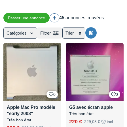
45
annonces trouvées
Passer une annonce
Catégories
Filtrer
Trier
0
0
Apple Mac Pro modèle
G5 avec écran apple
"early 2008"
Très bon état
Très bon état
220 €
229,08 €
incl.