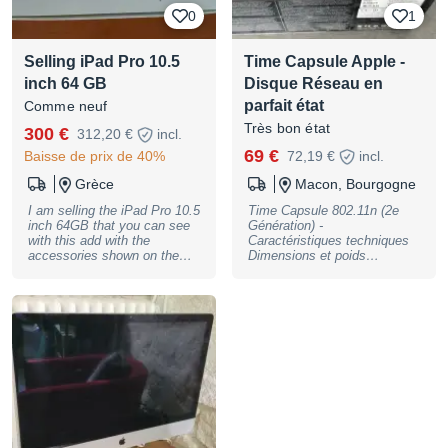
pour une société
0
1
audiovisuelle / montage de
film et edit photo. "Bête de
course" pour une utilisation
Selling iPad Pro 10.5
Time Capsule Apple -
studio. Nous consulter pour
plus d'infos. A voir et
inch 64 GB
Disque Réseau en
emporter sur Suresnes Vente
parfait état
Comme neuf
société avec facture de vente
/ facture d'origine disponible
Très bon état
300 €
312,20 €
incl.
sur simple demande. Prix
69 €
Baisse de prix de 40%
estimé sur Mac2Sell : 4600
72,19 €
incl.
euros sans prise en compte
Grèce
Macon, Bourgogne
des 2 cartes AMD Radeon
Pro W5700X 16 Go
I am selling the iPad Pro 10.5
Time Capsule 802.11n (2e
intégrées. Vendu avec clavier
inch 64GB that you can see
Génération) -
et souris Bluetooth Sans
with this add with the
Caractéristiques techniques
carton d'origine.
accessories shown on the
Dimensions et poids
photos.
Longueur : 197 mm Largeur :
197 mm Hauteur : 36,3 mm
Poids : 1,587 kg1 Sécurité
Wi-Fi Protected Access™
(WPA/WPA2)2 Sécurité sans
fil (WEP) configurable pour
un cryptage 40 bits et 128
bits Filtrage des adresses
MAC Coupe-feu NAT Prise
en charge de l'authentification
RADIUS 802.1X, PEAP,
LEAP, TTLS, TLS, FAST