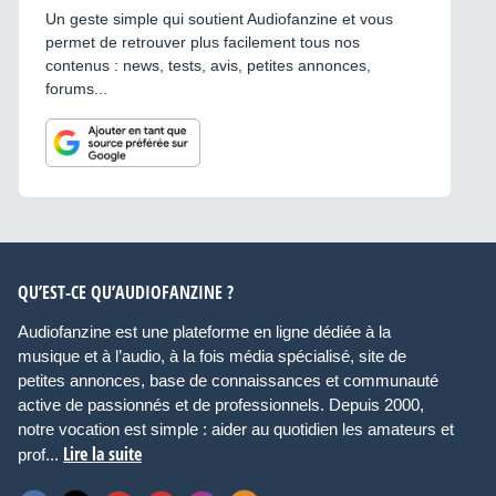
IPv6 (tunnels manuels et
Un geste simple qui soutient Audiofanzine et vous
6to4) Bandes de fréquences
Bandes 2,4 GHz et 5 GHz
permet de retrouver plus facilement tous nos
simultanément Puissance de
contenus : news, tests, avis, petites annonces,
sortie radio 20 dBm (nominal)
forums...
Canaux Canaux 1-11, 36-48
et 149-165 agréés pour une
utilisation aux États-Unis et
au Canada Canaux 1-13, 36-
64 agréés pour une utilisation
au Japon Canaux 1-13, 36-
140 agréés pour une
utilisation en Europe Canaux
1-13, 36-64 et 149-165
agréés pour une utilisation en
Australie, à Hong Kong et en
Nouvelle-Zélande
QU’EST-CE QU’AUDIOFANZINE ?
Audiofanzine est une plateforme en ligne dédiée à la
musique et à l’audio, à la fois média spécialisé, site de
petites annonces, base de connaissances et communauté
active de passionnés et de professionnels. Depuis 2000,
notre vocation est simple : aider au quotidien les amateurs et
Lire la suite
prof...