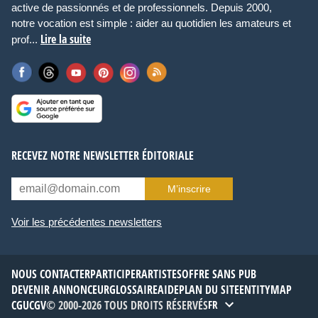
active de passionnés et de professionnels. Depuis 2000,
notre vocation est simple : aider au quotidien les amateurs et
Lire la suite
prof...
RECEVEZ NOTRE NEWSLETTER ÉDITORIALE
M’inscrire
Voir les précédentes newsletters
NOUS CONTACTER
PARTICIPER
ARTISTES
OFFRE SANS PUB
DEVENIR ANNONCEUR
GLOSSAIRE
AIDE
PLAN DU SITE
ENTITYMAP
CGU
CGV
© 2000-2026 TOUS DROITS RÉSERVÉS
FR