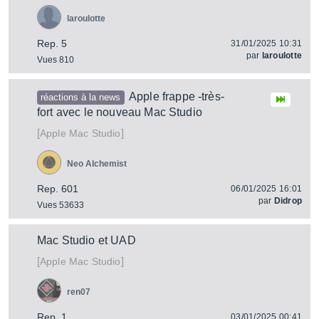
laroulotte
Rep. 5
31/01/2025 10:31
par
laroulotte
Vues 810
Apple frappe -très-
réactions à la news
fort avec le nouveau Mac Studio
[
]
Mac Studio
Apple
Neo Alchemist
Rep. 601
06/01/2025 16:01
par
Didrop
Vues 53633
Mac Studio et UAD
[
]
Mac Studio
Apple
ren07
Rep. 1
03/01/2025 00:41