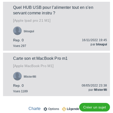
Quel HUB USB pour l’alimenter tout en s’en
servant comme instru ?
[
]
Ipad pro 21 M1
Apple
blougui
Rep. 0
16/11/2022 19:45
par
blougui
Vues 297
Carte son et MacBook Pro m1
[
]
MacBook Pro M1
Apple
MisterMi
Rep. 0
08/05/2022 23:38
par
MisterMi
Vues 1189
Créer un sujet
Charte
Options
Légende