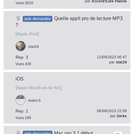
par
Accord'Eure Pianos
Vues 3610
Quelle appli pro de lecture MP3
aide demandée
?
[
]
iPad
Apple
stat24
Rep. 3
12/09/2023 06:47
par
stat24
Vues 439
iOS
[
]
MacBook Air M1
Apple
mako b
Rep. 1
06/09/2023 22:08
par
Zorks
Vues 299
Mac pro 3.1 début
aide demandée