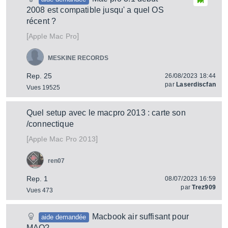
2008 est compatible jusqu' a quel OS
récent ?
[
]
Mac Pro
Apple
MESKINE RECORDS
Rep. 25
26/08/2023 18:44
par
Laserdiscfan
Vues 19525
Quel setup avec le macpro 2013 : carte son
/connectique
[
]
Mac Pro 2013
Apple
ren07
Rep. 1
08/07/2023 16:59
par
Trez909
Vues 473
Macbook air suffisant pour
aide demandée
MAO?