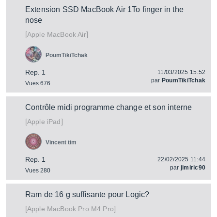
Extension SSD MacBook Air 1To finger in the
nose
[
]
MacBook Air
Apple
PoumTikiTchak
Rep. 1
11/03/2025 15:52
par
PoumTikiTchak
Vues 676
Contrôle midi programme change et son interne
[
]
iPad
Apple
Vincent tim
Rep. 1
22/02/2025 11:44
par
jimiric90
Vues 280
Ram de 16 g suffisante pour Logic?
[
]
MacBook Pro M4 Pro
Apple