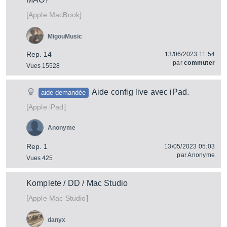
[
]
MacBook
Apple
MigouMusic
Rep. 14
13/06/2023 11:54
par
commuter
Vues 15528
Aide config live avec iPad.
aide demandée
[
]
iPad
Apple
Anonyme
Rep. 1
13/05/2023 05:03
par
Anonyme
Vues 425
Komplete / DD / Mac Studio
[
]
Mac Studio
Apple
danyx