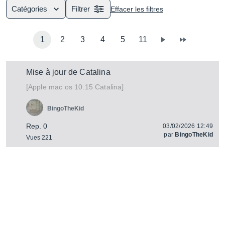
Catégories
Filtrer
Effacer les filtres
1
2
3
4
5
11
Mise à jour de Catalina
[
]
mac os 10.15 Catalina
Apple
BingoTheKid
Rep. 0
03/02/2026 12:49
par
BingoTheKid
Vues 221