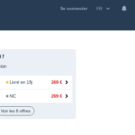
FR
Se connecter
0 ?
ion
Livré en 19j
269 €
NC
269 €
Voir les 8 offres