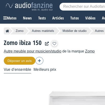
Matos
News
Tests
Articles
Tutos
Vidéos
A
Zomo
Autres matériels
Mobilier de studio
Autres
Zomo ibiza 150
Autre meuble pour musicien/studio
de la marque
Zomo
Déposer un avis
Vue d’ensemble
Meilleurs prix