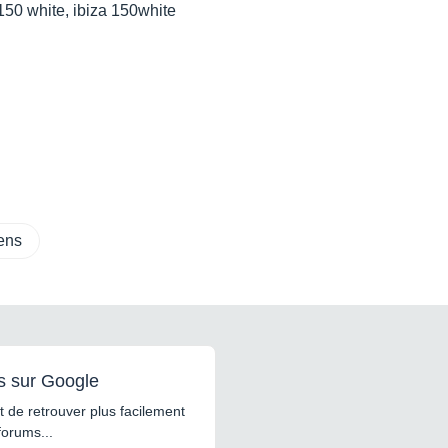
150 white, ibiza 150white
ens
s sur Google
 de retrouver plus facilement
forums...