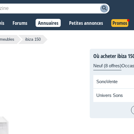
vis
Forums
Annuaires
Petites annonces
Promos
 meubles
ibiza 150
Où acheter ibiza 15
Neuf (8 offres)
Occas
SonoVente
Univers Sons