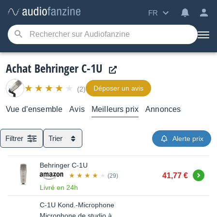
FR
Achat Behringer C-1U
Déposer un avis
(2)
Vue d’ensemble
Avis
Meilleurs prix
Annonces
Filtrer
Trier
Alerte prix
Behringer C-1U
Acheter
41,77 €
(29)
Livré en 24h
C-1U Kond.-Microphone
Microphone de studio à