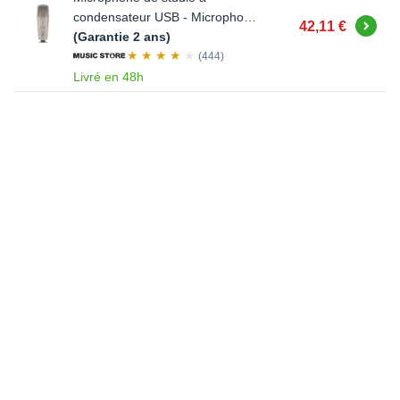
condensateur USB - Microphone
Acheter
42,11 €
USB
(Garantie 2 ans)
(444)
Livré en 48h