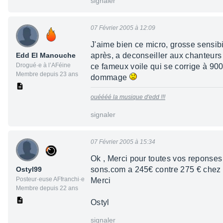
signaler
07 Février 2005 à 12:09
J'aime bien ce micro, grosse sensibil
Edd El Manouche
après, a deconseiller aux chanteurs
Drogué·e à l’AFéine
ce fameux voile qui se corrige à 900
Membre depuis 23 ans
dommage
ouéééé la musique d'edd !!!
signaler
07 Février 2005 à 15:34
Ok , Merci pour toutes vos reponses 
Ostyl99
sons.com a 245€ contre 275 € chez 
Posteur·euse AFfranchi·e
Merci
Membre depuis 22 ans
Ostyl
signaler