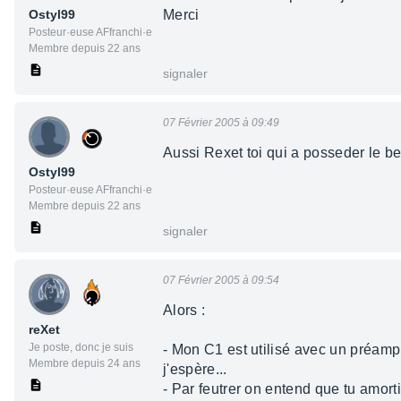
Ostyl99
Merci
Posteur·euse AFfranchi·e
Membre depuis 22 ans
signaler
07 Février 2005 à 09:49
Aussi Rexet toi qui a posseder le b
Ostyl99
Posteur·euse AFfranchi·e
Membre depuis 22 ans
signaler
07 Février 2005 à 09:54
Alors :
reXet
Je poste, donc je suis
- Mon C1 est utilisé avec un préamp
Membre depuis 24 ans
j'espère...
- Par feutrer on entend que tu amor