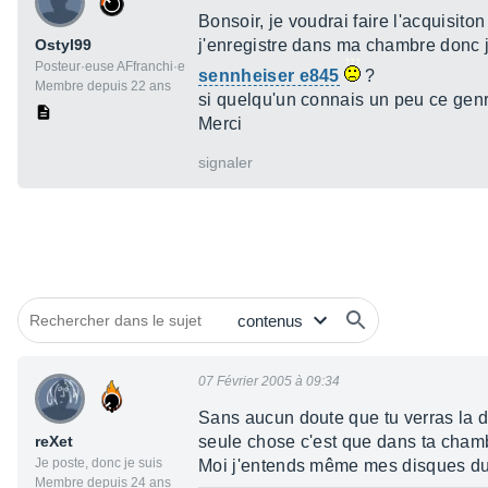
Bonsoir, je voudrai faire l'acquisit
Ostyl99
j'enregistre dans ma chambre donc 
Posteur·euse AFfranchi·e
sennheiser e845
?
Membre depuis 22 ans
si quelqu'un connais un peu ce genr
Merci
signaler
07 Février 2005 à 09:34
Sans aucun doute que tu verras la dif
reXet
seule chose c'est que dans ta chamb
Je poste, donc je suis
Moi j'entends même mes disques dur
Membre depuis 24 ans