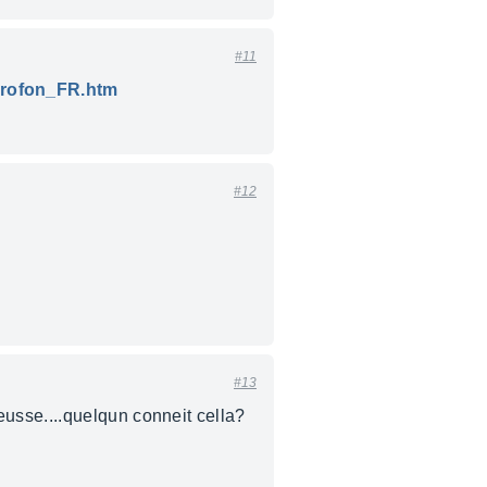
#11
krofon_FR.htm
#12
#13
ieusse....quelqun conneit cella?