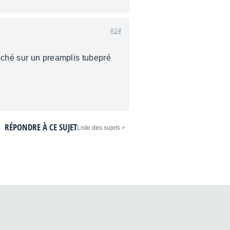
#14
anché sur un preamplis tubepré
RÉPONDRE À CE SUJET
< Liste des sujets