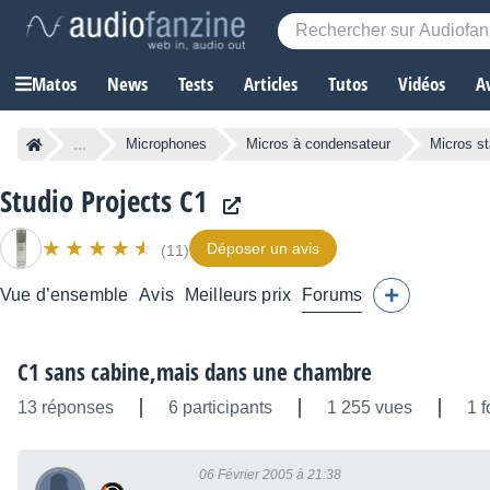
Matos
News
Tests
Articles
Tutos
Vidéos
A
...
Microphones
Micros à condensateur
Micros st
Studio Projects C1
Déposer un avis
(11)
Vue d’ensemble
Avis
Meilleurs prix
Forums
C1 sans cabine,mais dans une chambre
13 réponses
6 participants
1 255 vues
1 f
06 Février 2005 à 21:38