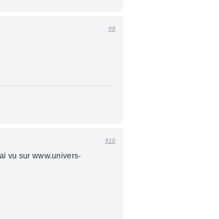
#9
#10
'ai vu sur www.univers-