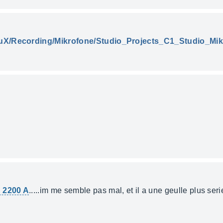
duX/Recording/Mikrofone/Studio_Projects_C1_Studio_Mi
 2200 A
.....im me semble pas mal, et il a une geulle plus ser