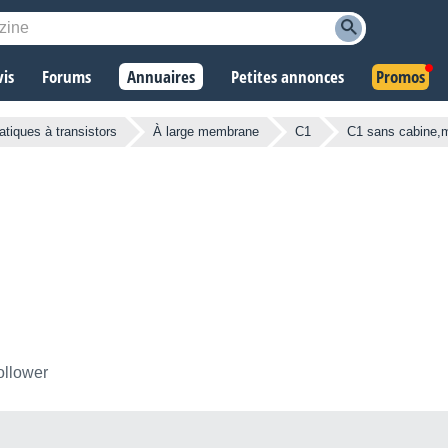
vis
Forums
Annuaires
Petites annonces
Promos
atiques à transistors
À large membrane
C1
C1 sans cabine,
ollower