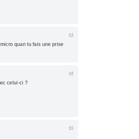
#3
 micro quan tu fais une prise
#4
c celui-ci ?
#5