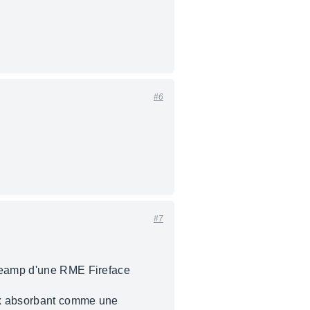
#6
#7
s preamp d'une RME Fireface
aux absorbant comme une