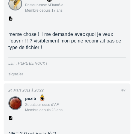
Posteur·euse AFfamé·e
Membre depuis 17 ans
meme chose ! il me demande avec quoi je veux
l'ouvrir ! ! ? visiblement mon pc ne reconnait pas ce
type de fichier !
LET THERE BE ROCK !
signaler
24 Mars 2011 à 20:22
#7
pezib
Squatteur·euse d’AF
Membre depuis 23 ans
NET
2.0
est installé ?