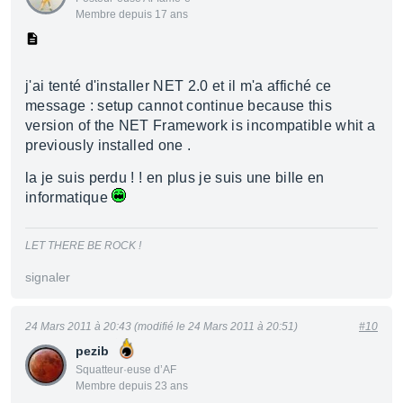
Membre depuis 17 ans
j'ai tenté d'installer NET 2.0 et il m'a affiché ce
message : setup cannot continue because this
version of the NET Framework is incompatible whit a
previously installed one .
la je suis perdu ! ! en plus je suis une bille en
informatique
LET THERE BE ROCK !
signaler
24 Mars 2011 à 20:43 (modifié le 24 Mars 2011 à 20:51)
#10
pezib
Squatteur·euse d’AF
Membre depuis 23 ans