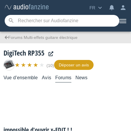
FR
Forums Multi-effets guitare électrique
DigiTech RP355
Déposer un avis
(10)
Vue d’ensemble
Avis
Forums
News
impossible d'ouvrir x-EDIT ! !