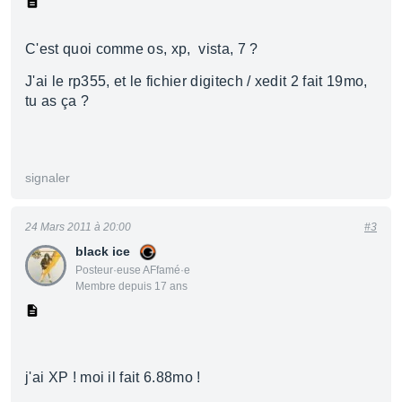
C'est quoi comme os, xp, vista, 7 ?
J'ai le rp355, et le fichier digitech / xedit 2 fait 19mo,
tu as ça ?
signaler
24 Mars 2011 à 20:00
#3
black ice
Posteur·euse AFfamé·e
Membre depuis 17 ans
j'ai XP ! moi il fait 6.88mo !