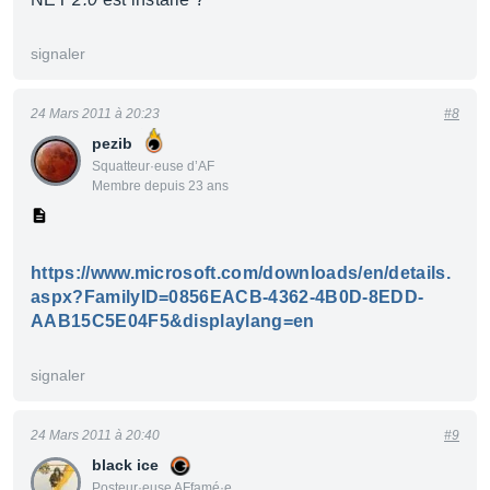
signaler
24 Mars 2011 à 20:23
#8
pezib
Squatteur·euse d’AF
Membre depuis 23 ans
https://www.microsoft.com/downloads/en/details.
aspx?FamilyID=0856EACB-4362-4B0D-8EDD-
AAB15C5E04F5&displaylang=en
signaler
24 Mars 2011 à 20:40
#9
black ice
Posteur·euse AFfamé·e