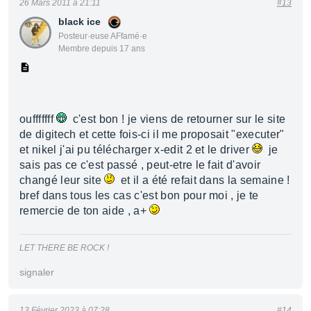
26 Mars 2011 à 21:11
#13
black ice
Posteur·euse AFfamé·e
Membre depuis 17 ans
oufffffff
c'est bon ! je viens de retourner sur le site
de digitech et cette fois-ci il me proposait "executer"
et nikel j'ai pu télécharger x-edit 2 et le driver
je
sais pas ce c'est passé , peut-etre le fait d'avoir
changé leur site
et il a été refait dans la semaine !
bref dans tous les cas c'est bon pour moi , je te
remercie de ton aide , a+
LET THERE BE ROCK !
signaler
13 Février 2023 à 07:28
#14