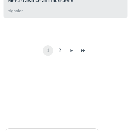
Merci d'avance ami musicien!!
signaler
1
2