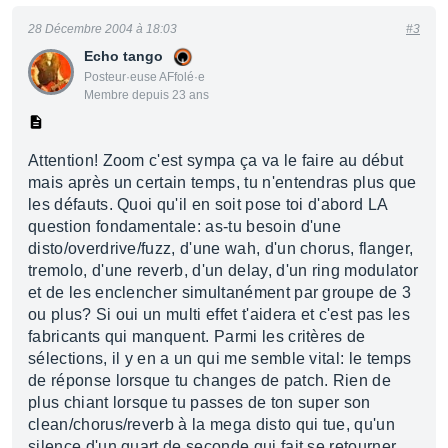
28 Décembre 2004 à 18:03
#3
Echo tango
Posteur·euse AFfolé·e
Membre depuis 23 ans
Attention! Zoom c'est sympa ça va le faire au début
mais après un certain temps, tu n'entendras plus que
les défauts. Quoi qu'il en soit pose toi d'abord LA
question fondamentale: as-tu besoin d'une
disto/overdrive/fuzz, d'une wah, d'un chorus, flanger,
tremolo, d'une reverb, d'un delay, d'un ring modulator
et de les enclencher simultanément par groupe de 3
ou plus? Si oui un multi effet t'aidera et c'est pas les
fabricants qui manquent. Parmi les critères de
sélections, il y en a un qui me semble vital: le temps
de réponse lorsque tu changes de patch. Rien de
plus chiant lorsque tu passes de ton super son
clean/chorus/reverb à la mega disto qui tue, qu'un
silence d'un quart de seconde qui fait se retourner