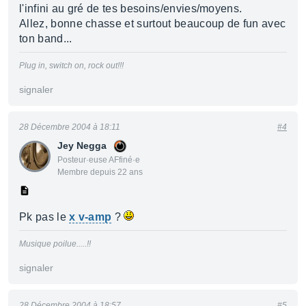
l'infini au gré de tes besoins/envies/moyens.
Allez, bonne chasse et surtout beaucoup de fun avec
ton band...
Plug in, switch on, rock out!!!
signaler
28 Décembre 2004 à 18:11
#4
Jey Negga
Posteur·euse AFfiné·e
Membre depuis 22 ans
Pk pas le
x v-amp
?
Musique poilue.....!!
signaler
28 Décembre 2004 à 18:57
#5