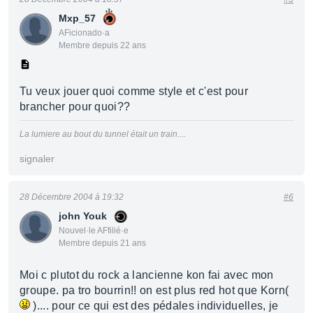
Mxp_57
AFicionado·a
Membre depuis 22 ans
Tu veux jouer quoi comme style et c'est pour
brancher pour quoi??
La lumiere au bout du tunnel était un train....
signaler
28 Décembre 2004 à 19:32
#6
john Youk
Nouvel·le AFfilié·e
Membre depuis 21 ans
Moi c plutot du rock a lancienne kon fai avec mon
groupe. pa tro bourrin!! on est plus red hot que Korn(
).... pour ce qui est des pédales individuelles, je