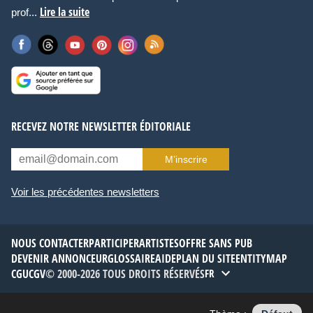
Lire la suite
prof...
RECEVEZ NOTRE NEWSLETTER ÉDITORIALE
M’inscrire
Voir les précédentes newsletters
NOUS CONTACTER
PARTICIPER
ARTISTES
OFFRE SANS PUB
DEVENIR ANNONCEUR
GLOSSAIRE
AIDE
PLAN DU SITE
ENTITYMAP
CGU
CGV
© 2000-2026 TOUS DROITS RÉSERVÉS
FR