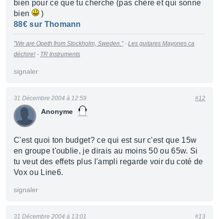
bien pour ce que tu cherche (pas chère et qui sonne
bien
)
88€ sur Thomann
"We are Opeth from Stockholm, Sweden."
-
Les guitares Mayones ca
déchire!
-
TR Instruments
signaler
31 Décembre 2004 à 12:59
#12
Anonyme
C'est quoi ton budget? ce qui est sur c'est que 15w
en groupe t'oublie, je dirais au moins 50 ou 65w. Si
tu veut des effets plus l'ampli regarde voir du coté de
Vox ou Line6.
signaler
31 Décembre 2004 à 13:01
#13