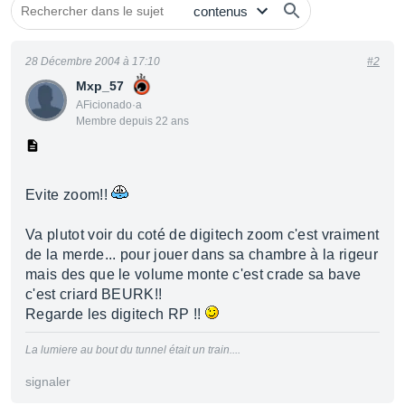
28 Décembre 2004 à 17:10
#2
Mxp_57
AFicionado·a
Membre depuis 22 ans
Evite zoom!!
Va plutot voir du coté de digitech zoom c'est vraiment
de la merde... pour jouer dans sa chambre à la rigeur
mais des que le volume monte c'est crade sa bave
c'est criard BEURK!!
Regarde les digitech RP !!
La lumiere au bout du tunnel était un train....
signaler