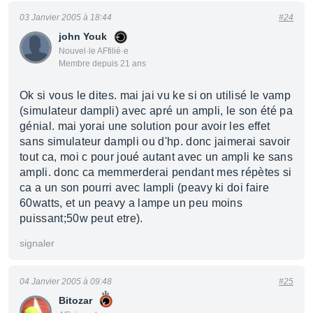
03 Janvier 2005 à 18:44
#24
john Youk
Nouvel·le AFfilié·e
Membre depuis 21 ans
Ok si vous le dites. mai jai vu ke si on utilisé le vamp
(simulateur dampli) avec apré un ampli, le son été pa
génial. mai yorai une solution pour avoir les effet
sans simulateur dampli ou d'hp. donc jaimerai savoir
tout ca, moi c pour joué autant avec un ampli ke sans
ampli. donc ca memmerderai pendant mes répètes si
ca a un son pourri avec lampli (peavy ki doi faire
60watts, et un peavy a lampe un peu moins
puissant;50w peut etre).
signaler
04 Janvier 2005 à 09:48
#25
Bitozar