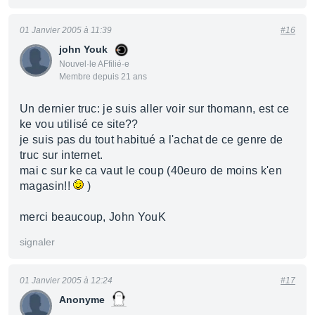
01 Janvier 2005 à 11:39
#16
john Youk
Nouvel·le AFfilié·e
Membre depuis 21 ans
Un dernier truc: je suis aller voir sur thomann, est ce
ke vou utilisé ce site??
je suis pas du tout habitué a l'achat de ce genre de
truc sur internet.
mai c sur ke ca vaut le coup (40euro de moins k'en
magasin!!
)
merci beaucoup, John YouK
signaler
01 Janvier 2005 à 12:24
#17
Anonyme