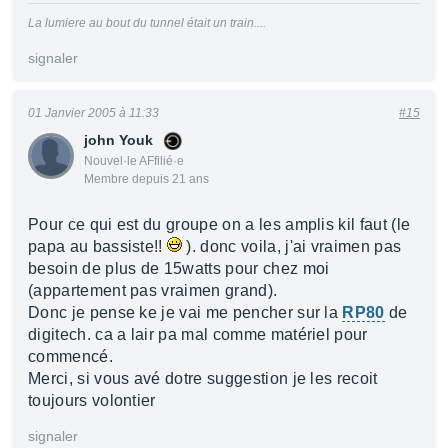
La lumiere au bout du tunnel était un train....
signaler
01 Janvier 2005 à 11:33
#15
john Youk
Nouvel·le AFfilié·e
Membre depuis 21 ans
Pour ce qui est du groupe on a les amplis kil faut (le
papa au bassiste!!
). donc voila, j'ai vraimen pas
besoin de plus de 15watts pour chez moi
(appartement pas vraimen grand).
Donc je pense ke je vai me pencher sur la
RP80
de
digitech. ca a lair pa mal comme matériel pour
commencé.
Merci, si vous avé dotre suggestion je les recoit
toujours volontier
signaler