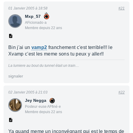
01 Janvier 2005 à 18:58
#21
Mxp_57
AFicionado·a
Membre depuis 22 ans
Bin j'ai un
vamp2
franchement c'est terrible!!! le
Xvamp c'est les meme sons tu peux y aller!!
La lumiere au bout du tunnel était un train....
signaler
02 Janvier 2005 à 21:03
#22
Jey Negga
Posteur·euse AFfiné·e
Membre depuis 22 ans
Ya quand meme un inconvégnant qui est le temps de