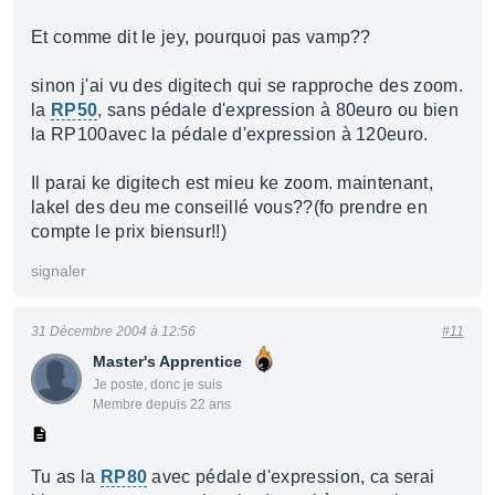
Et comme dit le jey, pourquoi pas vamp??
sinon j'ai vu des digitech qui se rapproche des zoom.
la
RP50
, sans pédale d'expression à 80euro ou bien
la RP100avec la pédale d'expression à 120euro.
Il parai ke digitech est mieu ke zoom. maintenant,
lakel des deu me conseillé vous??(fo prendre en
compte le prix biensur!!)
signaler
31 Décembre 2004 à 12:56
#11
Master's Apprentice
Je poste, donc je suis
Membre depuis 22 ans
Tu as la
RP80
avec pédale d'expression, ca serai