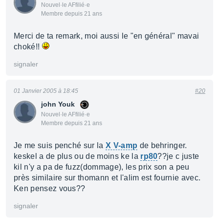
Nouvel·le AFfilié·e
Membre depuis 21 ans
Merci de ta remark, moi aussi le "en général" mavai
choké!!
signaler
01 Janvier 2005 à 18:45
#20
john Youk
Nouvel·le AFfilié·e
Membre depuis 21 ans
Je me suis penché sur la
X V-amp
de behringer.
keskel a de plus ou de moins ke la
rp80
??je c juste
kil n'y a pa de fuzz(dommage), les prix son a peu
près similaire sur thomann et l'alim est fournie avec.
Ken pensez vous??
signaler