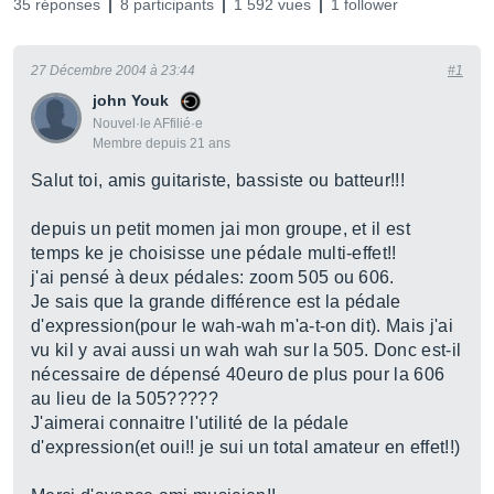
35 réponses
8 participants
1 592 vues
1 follower
27 Décembre 2004 à 23:44
#1
john Youk
Nouvel·le AFfilié·e
Membre depuis 21 ans
Salut toi, amis guitariste, bassiste ou batteur!!!
depuis un petit momen jai mon groupe, et il est
temps ke je choisisse une pédale multi-effet!!
j'ai pensé à deux pédales: zoom 505 ou 606.
Je sais que la grande différence est la pédale
d'expression(pour le wah-wah m'a-t-on dit). Mais j'ai
vu kil y avai aussi un wah wah sur la 505. Donc est-il
nécessaire de dépensé 40euro de plus pour la 606
au lieu de la 505?????
J'aimerai connaitre l'utilité de la pédale
d'expression(et oui!! je sui un total amateur en effet!!)