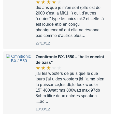
dix ans que je m'en sert (elle est de
2000 c'est la MK1...) oui, d'autres
"copies" type technics mk2 et celle là
est lourde et bien conçu
phoniquement! oui elle ne résonne
pas comme d'autres plus…
27/10/12
Omnitronic BX-1550
- "belle enceint
de bass"
j'ai les woofers de puis quelle que
jours j'ai u des woofers jbl j'aime bien
la puissance,les db,le look woofer
15" 400watt rms 800watt max 97db
8ohm filtre deux entrées speakon
....ac…
19/09/12