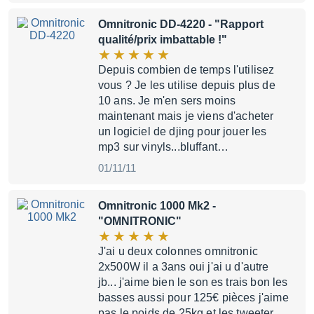
Omnitronic DD-4220
- "Rapport
qualité/prix imbattable !"
Depuis combien de temps l'utilisez
vous ? Je les utilise depuis plus de
10 ans. Je m'en sers moins
maintenant mais je viens d'acheter
un logiciel de djing pour jouer les
mp3 sur vinyls...bluffant…
01/11/11
Omnitronic 1000 Mk2
-
"OMNITRONIC"
J'ai u deux colonnes omnitronic
2x500W il a 3ans oui j'ai u d'autre
jb... j'aime bien le son es trais bon les
basses aussi pour 125€ pièces j'aime
pas le poids de 25kg et les tweeter