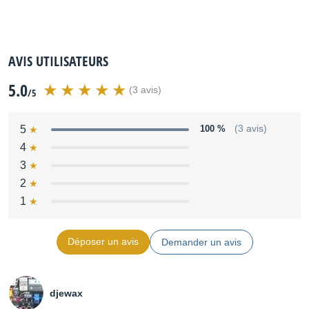
AVIS UTILISATEURS
5.0
(3 avis)
/5
5
100 %
(3 avis)
4
3
2
1
Déposer un avis
Demander un avis
djewax