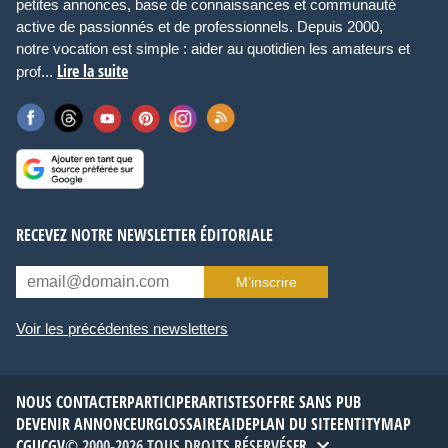
petites annonces, base de connaissances et communauté
active de passionnés et de professionnels. Depuis 2000,
notre vocation est simple : aider au quotidien les amateurs et
Lire la suite
prof...
RECEVEZ NOTRE NEWSLETTER ÉDITORIALE
M’inscrire
Voir les précédentes newsletters
NOUS CONTACTER
PARTICIPER
ARTISTES
OFFRE SANS PUB
DEVENIR ANNONCEUR
GLOSSAIRE
AIDE
PLAN DU SITE
ENTITYMAP
CGU
CGV
© 2000-2026 TOUS DROITS RÉSERVÉS
FR