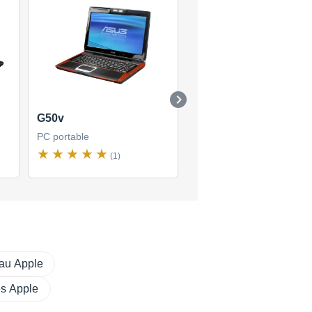
G50v
TUF F15
PC portable
PC portable
(1)
(1)
eau Apple
es Apple