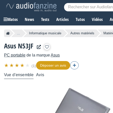
Matos
News
Tests
Articles
Tutos
Vidéos
A
...
Informatique musicale
Autres matériels
Matéri
Asus N53JF
PC portable
de la marque
Asus
Déposer un avis
(1)
Vue d’ensemble
Avis