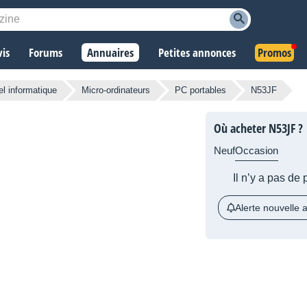
vis
Forums
Annuaires
Petites annonces
Promos
el informatique
Micro-ordinateurs
PC portables
N53JF
Où acheter N53JF ?
Neuf
Occasion
Il n’y a pas de
Alerte nouvelle